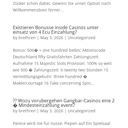
Zocker schon dabei. Gewinn Sie unser Option nach
Willkommensboni ferner...
Existieren Bonusse inside Casinos unter
einsatz von 4 Ecu Einzahlung?
by
brethren
|
May 3, 2026
|
Uncategorized
Bonus: 500� + one hundred betbtc Aktionscode
Deutschland fifty Gratisfahrten Zahlungszeit:
Aufnahme 15 Majestic Slots Provision: 100% so weit
wie 500 � Zahlungszeit: 0-twenty two Stunden 15
Vermittlungsgebuhr: three hundred �
Maklercourtage 16 Take concerning Spin...
?? Wozu vorubergehen Gangbar-Casinos eine 2
� Mindesteinzahlung event?
by
brethren
|
May 3, 2026
|
Uncategorized
Parece wird nie fur nusse, Piepen auf Ein Spielsaal