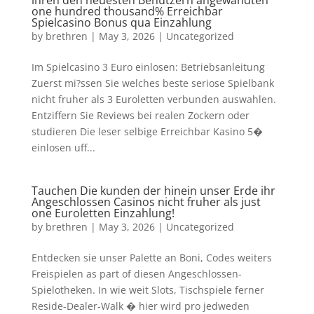
ihren den neuesten Benutzern angewandten
one hundred thousand% Erreichbar
Spielcasino Bonus qua Einzahlung
by
brethren
|
May 3, 2026
|
Uncategorized
Im Spielcasino 3 Euro einlosen: Betriebsanleitung
Zuerst mi?ssen Sie welches beste seriose Spielbank
nicht fruher als 3 Euroletten verbunden auswahlen.
Entziffern Sie Reviews bei realen Zockern oder
studieren Die leser selbige Erreichbar Kasino 5�
einlosen uff...
Tauchen Die kunden der hinein unser Erde ihr
Angeschlossen Casinos nicht fruher als just
one Euroletten Einzahlung!
by
brethren
|
May 3, 2026
|
Uncategorized
Entdecken sie unser Palette an Boni, Codes weiters
Freispielen as part of diesen Angeschlossen-
Spielotheken. In wie weit Slots, Tischspiele ferner
Reside-Dealer-Walk � hier wird pro jedweden