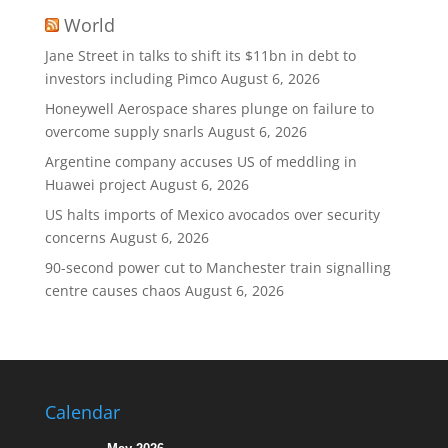
World
Jane Street in talks to shift its $11bn in debt to
investors including Pimco
August 6, 2026
Honeywell Aerospace shares plunge on failure to
overcome supply snarls
August 6, 2026
Argentine company accuses US of meddling in
Huawei project
August 6, 2026
US halts imports of Mexico avocados over security
concerns
August 6, 2026
90-second power cut to Manchester train signalling
centre causes chaos
August 6, 2026
Calendar