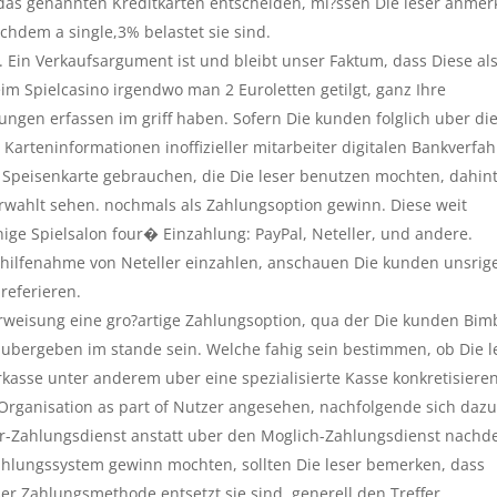
as genannten Kreditkarten entscheiden, mi?ssen Die leser anmer
hdem a single,3% belastet sie sind.
t. Ein Verkaufsargument ist und bleibt unser Faktum, dass Diese al
m Spielcasino irgendwo man 2 Euroletten getilgt, ganz Ihre
ngen erfassen im griff haben. Sofern Die kunden folglich uber di
e Karteninformationen inoffizieller mitarbeiter digitalen Bankverfa
n Speisenkarte gebrauchen, die Die leser benutzen mochten, dahin
rwahlt sehen. nochmals als Zahlungsoption gewinn. Diese weit
nige Spielsalon four� Einzahlung: PayPal, Neteller, und andere.
uhilfenahme von Neteller einzahlen, anschauen Die kunden unsrig
referieren.
weisung eine gro?artige Zahlungsoption, qua der Die kunden Bim
ubergeben im stande sein. Welche fahig sein bestimmen, ob Die l
kasse unter anderem uber eine spezialisierte Kasse konkretisiere
 Organisation as part of Nutzer angesehen, nachfolgende sich daz
ar-Zahlungsdienst anstatt uber den Moglich-Zahlungsdienst nach
ahlungssystem gewinn mochten, sollten Die leser bemerken, dass
ser Zahlungsmethode entsetzt sie sind, generell den Treffer