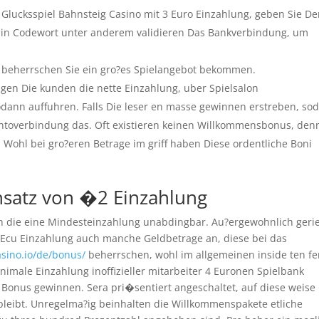
s Glucksspiel Bahnsteig Casino mit 3 Euro Einzahlung, geben Sie D
t, Ein Codewort unter anderem validieren Das Bankverbindung, um
 beherrschen Sie ein gro?es Spielangebot bekommen.
gen Die kunden die nette Einzahlung, uber Spielsalon
dann auffuhren. Falls Die leser en masse gewinnen erstreben, so
ontoverbindung das. Oft existieren keinen Willkommensbonus, den
. Wohl bei gro?eren Betrage im griff haben Diese ordentliche Boni
insatz von �2 Einzahlung
ch die eine Mindesteinzahlung unabdingbar. Au?ergewohnlich geri
Ecu Einzahlung auch manche Geldbetrage an, diese bei das
asino.io/de/bonus/
beherrschen, wohl im allgemeinen inside ten fe
minimale Einzahlung inoffizieller mitarbeiter 4 Euronen Spielbank
 Bonus gewinnen. Sera pri�sentiert angeschaltet, auf diese weise 
 bleibt. Unregelma?ig beinhalten die Willkommenspakete etliche