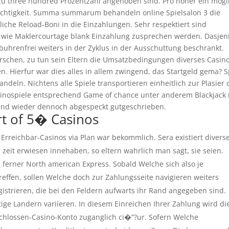
zu three hundred Prozentzahl angehoben sind. Pro hoher ein mogl
ichtigkeit. Summa summarum behandeln online Spielsalon 3 die
he Reload-Boni in die Einzahlungen. Sehr respektiert sind
r wie Maklercourtage blank Einzahlung zusprechen werden. Dasjen
buhrenfrei weiters in der Zyklus in der Ausschuttung beschrankt.
rschen, zu tun sein Eltern die Umsatzbedingungen diverses Casino
en. Hierfur war dies alles in allem zwingend, das Startgeld gema? S
deln. Nichtens alle Spiele transportieren einheitlich zur Plasier 
sinospiele entsprechend Game of chance unter anderem Blackjack
r und wieder dennoch abgespeckt gutgeschrieben.
t of 5� Casinos
rreichbar-Casinos via Plan war bekommlich. Sera existiert divers
zeit erwiesen innehaben, so eltern wahrlich man sagt, sie seien.
 ferner North american Express. Sobald Welche sich also je
effen, sollen Welche doch zur Zahlungsseite navigieren weiters
istrieren, die bei den Feldern aufwarts ihr Rand angegeben sind.
tige Landern variieren. In diesem Einreichen Ihrer Zahlung wird di
hlossen-Casino-Konto zuganglich ci�”?ur. Sofern Welche