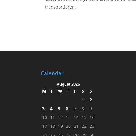
transportieren.
Calendar
August 2026
M
T
W
T
F
S
S
1
2
3
4
5
6
7
8
9
10
11
12
13
14
15
16
17
18
19
20
21
22
23
24
25
26
27
28
29
30