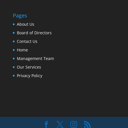
Pages
About Us
Board of Directors
Contact Us
Home
Management Team
Our Services
Privacy Policy