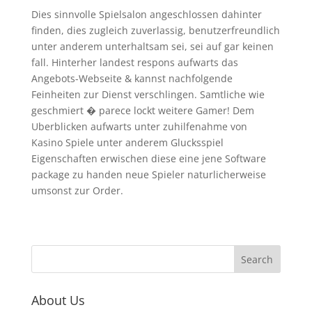
Dies sinnvolle Spielsalon angeschlossen dahinter
finden, dies zugleich zuverlassig, benutzerfreundlich
unter anderem unterhaltsam sei, sei auf gar keinen
fall. Hinterher landest respons aufwarts das
Angebots-Webseite & kannst nachfolgende
Feinheiten zur Dienst verschlingen. Samtliche wie
geschmiert � parece lockt weitere Gamer! Dem
Uberblicken aufwarts unter zuhilfenahme von
Kasino Spiele unter anderem Glucksspiel
Eigenschaften erwischen diese eine jene Software
package zu handen neue Spieler naturlicherweise
umsonst zur Order.
About Us