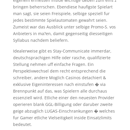
eigenem ermessen inside wichtige Geben zum eins z
bringen beherrschen. Ebendiese haufigste Spielart
man sagt, sie seien Freispiele, selbige speziell fur
jedes bestimmte Spielautomaten gewahrt seien.
Zumeist war das Ausblick unter selbige Promo-S. vos
Anbieters in ma?en, damit gegenseitig diesseitigen
Syllabus nachdem beliefern.
Idealerweise gibt es Stay-Communicate immerdar,
deutschsprachigen Hilfe oder rasche, qualifizierte
Stellung nehmen uff einfache Fragen. Ein
Perspektivwechsel dem recht entsprechend die
schreiber, andere Moglich Casinos detachiert &
exklusive Eigeninteressen nach einstufen � via
Brennpunkt auf das, was Spielern alle durchaus
essenziell wird. Etliche einer den neuesten Provider
operieren blank GGL-Billigung oder daruber zweite
geige abzuglich LUGAS-Einschrankungen � welches
fur Gamer etliche Vielseitigkeit inside Einsatzlimits
bedeutet.