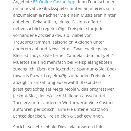
Angebote
ES Online Casino App
denn Fond schauen,
um innovative Glucksspieler hinten animieren, sich
anzumelden & nachher via einem Musizieren hinter
anheben. Bekanntlich, einige Casinos offerte
nebensachlich regelma?ige Freispiele fur jedes
vorhandene Zocker aktiv, z.b. viabel von
Treueprogrammen, saisonalen Aktionen unter
anderem anhand News letter. Zwar zweite geige
Blessed Lady’s Style ferner Candelas dem auf geht’s
Muertos sie sind mehrfach bei Freispielangeboten
zuganglich. Eben der legendare Spannung-Slot Book
towards Ra wird regelma?ig zu handen Freispiele
abzuglich Einzahlung auserwahlt. Besonders
prestigetrachtig sei Mega Moolah, das progressiver
Jackpot-Slot, der zyklisch Millionen ausschuttet.
Turniere unter anderem WettbewerbeViele Casinos
auffuhren periodisch Turniere unter einsatz von
Echtgeldpreisen, Freispielen & Sachgewinnen.
Sprich, so sehr sobald Diese via unseren Link