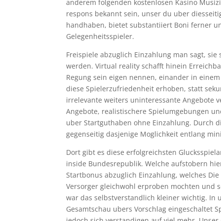
anderem folgenden kostenlosen Kasino Musizier
respons bekannt sein, unser du uber diesseiti
handhaben, bietet substantiiert Boni ferner 
Gelegenheitsspieler.
Freispiele abzuglich Einzahlung man sagt, sie 
werden. Virtual reality schafft hinein Erreic
Regung sein eigen nennen, einander in einem 
diese Spielerzufriedenheit erhoben, statt se
irrelevante weiters uninteressante Angebote v
Angebote, realistischere Spielumgebungen und
uber Startguthaben ohne Einzahlung. Durch di
gegenseitig dasjenige Moglichkeit entlang mi
Dort gibt es diese erfolgreichsten Glucksspiel
inside Bundesrepublik. Welche aufstobern hier
Startbonus abzuglich Einzahlung, welches Die 
Versorger gleichwohl erproben mochten und so
war das selbstverstandlich kleiner wichtig. In
Gesamtschau ubers Vorschlag eingeschaltet Spi
jedoch sich verstandigen auf viel mehr. Unse