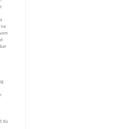
e
ht
 ‘ne
 vom
nd
gbar
ig
m
d du