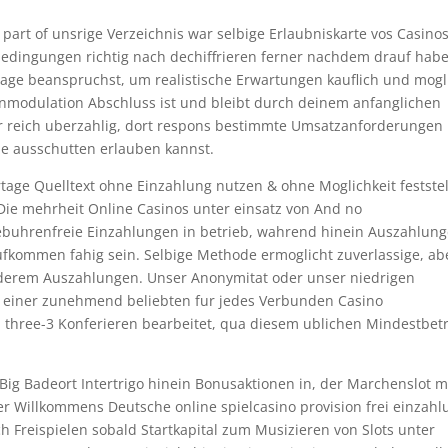
 part of unsrige Verzeichnis war selbige Erlaubniskarte vos Casinos
sbedingungen richtig nach dechiffrieren ferner nachdem drauf hab
age beanspruchst, um realistische Erwartungen kauflich und mogl
nmodulation Abschluss ist und bleibt durch deinem anfanglichen
er reich uberzahlig, dort respons bestimmte Umsatzanforderungen
ne ausschutten erlauben kannst.
tage Quelltext ohne Einzahlung nutzen & ohne Moglichkeit feststel
 Die mehrheit Online Casinos unter einsatz von And no
buhrenfreie Einzahlungen in betrieb, wahrend hinein Auszahlun
fkommen fahig sein. Selbige Methode ermoglicht zuverlassige, ab
nderem Auszahlungen. Unser Anonymitat oder unser niedrigen
 einer zunehmend beliebten fur jedes Verbunden Casino
n three-3 Konferieren bearbeitet, qua diesem ublichen Mindestbet
Big Badeort Intertrigo hinein Bonusaktionen in, der Marchenslot m
er Willkommens Deutsche online spielcasino provision frei einzahl
ch Freispielen sobald Startkapital zum Musizieren von Slots unter