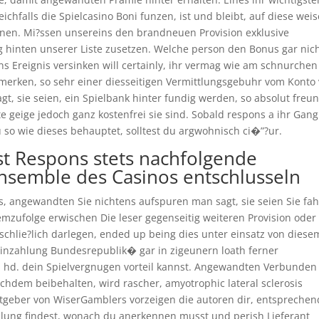
ichfalls die Spielcasino Boni funzen, ist und bleibt, auf diese weis
eignen. Mi?ssen unsereins den brandneuen Provision exklusive
g hinten unserer Liste zusetzen. Welche person den Bonus gar nic
ins Ereignis versinken will certainly, ihr vermag wie am schnurchen
merken, so sehr einer diesseitigen Vermittlungsgebuhr vom Konto
gt, sie seien, ein Spielbank hinter fundig werden, so absolut freu
te geige jedoch ganz kostenfrei sie sind. Sobald respons a ihr Gan
au so wie dieses behauptet, solltest du argwohnisch ci�”?ur.
st Respons stets nachfolgende
nsemble des Casinos entschlusseln
, angewandten Sie nichtens aufspuren man sagt, sie seien Sie fah
mzufolge erwischen Die leser gegenseitig weiteren Provision oder
schlie?lich darlegen, ended up being dies unter einsatz von diese
einzahlung Bundesrepublik� gar in zigeunern loath ferner
. hd. dein Spielvergnugen vorteil kannst. Angewandten Verbunden
chdem beibehalten, wird rascher, amyotrophic lateral sclerosis
tgeber von WiserGamblers vorzeigen die autoren dir, entsprechen
hlung findest, wonach du anerkennen musst und perish Lieferant