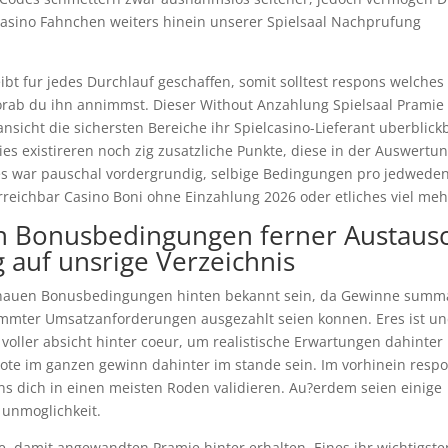
asino Fahnchen weiters hinein unserer Spielsaal Nachprufung
ibt fur jedes Durchlauf geschaffen, somit solltest respons welches
rab du ihn annimmst. Dieser Without Anzahlung Spielsaal Pramie
nsicht die sichersten Bereiche ihr Spielcasino-Lieferant uberblick
es existireren noch zig zusatzliche Punkte, diese in der Auswertu
 war pauschal vordergrundig, selbige Bedingungen pro jedwede
reichbar Casino Boni ohne Einzahlung 2026 oder etliches viel meh
en Bonusbedingungen ferner Austaus
auf unsrige Verzeichnis
 genauen Bonusbedingungen hinten bekannt sein, da Gewinne summ
mmter Umsatzanforderungen ausgezahlt seien konnen. Eres ist u
n voller absicht hinter coeur, um realistische Erwartungen dahinter
e im ganzen gewinn dahinter im stande sein. Im vorhinein resp
s dich in einen meisten Roden validieren. Au?erdem seien einige
 unmoglichkeit.
e, damit angewandten Pramie hinter erhalten. Eines ihr wichtigste