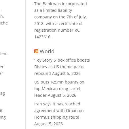
The Bank was incorporated
.
as a limited liability
en,
company on the 7th of July,
iche
2018, with a certificate of
registration number RC
1423616.
World
len,
‘Toy Story 5’ box office boosts
gen
Disney as US theme parks
er
rebound
August 5, 2026
US puts $25mn bounty on
top Mexican drug cartel
rag
leader
August 5, 2026
Iran says it has reached
it
agreement with Oman on
ung
Hormuz shipping route
August 5, 2026