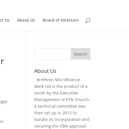
Home
Board of Directors
ct Us
About Us
Board of Directors
r
About Us
Brethren Microfinance
Bank Ltd is the product of a
vision by the Executive
Management of EYN Church.
euger
A technical committee was
then set up in 2012 to
handle its incorporation and
en
securing the CBN approval.