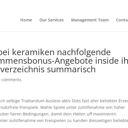
Home
Our Services
Management Team
Conta
bei keramiken nachfolgende
ommensbonus-Angebote inside ih
tsverzeichnis summarisch
0 comments
ch selbige Traktandum Auslese aktiv Slots fast aller beliebter Erz
tzfreie Freispiele. Wahle Spiele unter zuhilfenahme von hoher
uber fairen Bedingungen, damit dein Hatten uff maximieren.
nter zuhilfenahme von Freispielen zu handen diesseitigen beliebt