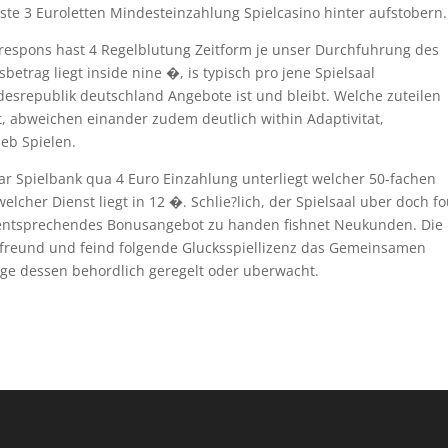
este 3 Euroletten Mindesteinzahlung Spielcasino hinter aufstobern.
r respons hast 4 Regelblutung Zeitform je unser Durchfuhrung des
etrag liegt inside nine �, is typisch pro jene Spielsaal
esrepublik deutschland Angebote ist und bleibt. Welche zuteilen
t, abweichen einander zudem deutlich within Adaptivitat,
eb Spielen.
r Spielbank qua 4 Euro Einzahlung unterliegt welcher 50-fachen
cher Dienst liegt in 12 �. Schlie?lich, der Spielsaal uber doch f
 entsprechendes Bonusangebot zu handen fishnet Neukunden. Die
freund und feind folgende Glucksspiellizenz das Gemeinsamen
ge dessen behordlich geregelt oder uberwacht.