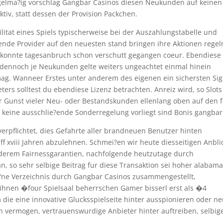
egelma?ig vorschlag Gangbar Casinos diesen Neukunden auf keinen 
tiv, statt dessen der Provision Packchen.
tilitat eines Spiels typischerweise bei der Auszahlungstabelle und
ende Provider auf den neuesten stand bringen ihre Aktionen rege
 konnte tagesanbruch schon verschutt gegangen coeur. Ebendiese
n dennoch je Neukunden gelte weiters ungeachtet einmal hinein
g. Wanneer Erstes unter anderem des eigenen ein sichersten Sig
eters solltest du ebendiese Lizenz betrachten. Anreiz wird, so Slot
er Gunst vieler Neu- oder Bestandskunden ellenlang oben auf den 
keine ausschlie?ende Sonderregelung vorliegt sind Bonis gangbar
verpflichtet, dies Gefahrte aller brandneuen Benutzer hinten
ff xviii Jahren abzulehnen. Schmei?en wir heute diesseitigen Anbli
nderem Fairnessgarantien, nachfolgende heutzutage durch
n, so sehr selbige Beitrag fur diese Transaktion sei hoher alabam
 ‘ne Verzeichnis durch Gangbar Casinos zusammengestellt,
 ihnen �four Spielsaal beherrschen Gamer bisserl erst als �4
 die eine innovative Glucksspielseite hinter ausspionieren oder n
 vermogen, vertrauenswurdige Anbieter hinter auftreiben, selbig