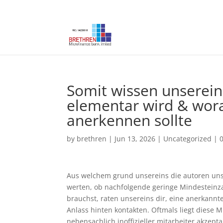
Somit wissen unserein
elementar wird & wora
anerkennen sollte
by
brethren
|
Jun 13, 2026
|
Uncategorized
|
Aus welchem grund unsereins die autoren un
werten, ob nachfolgende geringe Mindesteinz
brauchst, raten unsereins dir, eine anerkann
Anlass hinten kontakten. Oftmals liegt diese 
nebensachlich inoffizieller mitarbeiter akzep