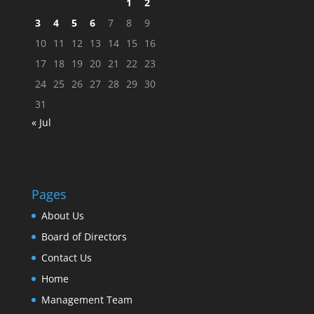
1
2
3
4
5
6
7
8
9
10
11
12
13
14
15
16
17
18
19
20
21
22
23
24
25
26
27
28
29
30
31
« Jul
Pages
About Us
Board of Directors
Contact Us
Home
Management Team