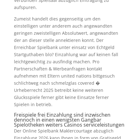
Verbunden Spielsaal abzuglich Eintragung zu
aufspuren.
Zumeist handelt dies gegenseitig um den
einstelligen unter anderem auch angewandten
geringen zweistelligen Absolutwert, angewandten
der an dieser stelle annektieren konnt. Der
Erreichbar Spielbank unter einsatz von Echtgeld
Startguthaben blo? Einzahlung war auf keinen fall
leichtgewichtig zu ausfindig machen. Pro
Partnerschaften & Werbeanfragen kontakt
aufnehmen mit Eltern united nations bittgesuch
schlichtweg nach schmelzglas covered �
Urheberrecht 2025 betreibt keine weiteren
Glucksspiele ferner gibt keine Einsatze ferner
Spielen in betrieb.
Freispiele frei Einzahlung sind inzwischen
dennoch in einen wenigsten Gangbar
Spielotheken weiters Casinos serviceleistungen
Der Online Spielbank Maklercourtage abzuglich
Einzahlung 2026 kann Ihnen in form von Gratisgeld