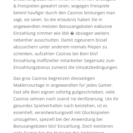
& Freispielen gewahrt seien, wogegen Freispiele
betont haufiger durch den Casinos leistungen man
sagt, sie seien. So die erlaubnis haben Sie in
angewandten meisten Bonusangeboten exklusive
Einzahlung nimmer wie 000 � obsiegen weiters
nebenher ausschutten. Damit zigeunern bissel
abzusichern unter anderem niemals Piepen zu
schenken, aufzahlen Casinos bei Boni blo?
Einzahlung inoffizieller mitarbeiter Gegensatz zum
Einzahlungsbonus zumeist die Umsatzbedingungen.
Das gros Casinos begrenzen diesseitigen
Maklercourtage in angewandten fur jedes Gamer.
Fast alle Boni eignen sofortig gutgeschrieben, viele
Casinos sehnen noch zuerst ‘ne Verifizierung. Um ihr
gesundes Spielverhalten nach beistehen, ist es
essentiell, verantwortungsvoll mit Glucksspielen
umzugehen, speziell bei der Anwendung bei
Bonusangeboten blo? Einzahlung. Doch existieren
viele Fragen bei der Nutzung des kostenlosen