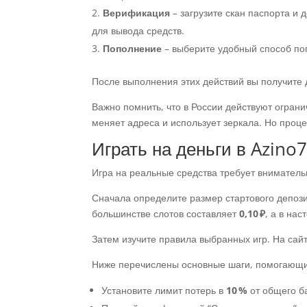
Верификация
– загрузите скан паспорта и
для вывода средств.
Пополнение
– выберите удобный способ п
После выполнения этих действий вы получите д
Важно помнить, что в России действуют ограни
меняет адреса и использует зеркала. Но проц
Играть на деньги в Azino
Игра на реальные средства требует вниматель
Сначала определите размер стартового депози
большинстве слотов составляет
0,10 ₽
, а в на
Затем изучите правила выбранных игр. На сай
Ниже перечислены основные шаги, помогающие
Установите лимит потерь в
10 %
от общего б