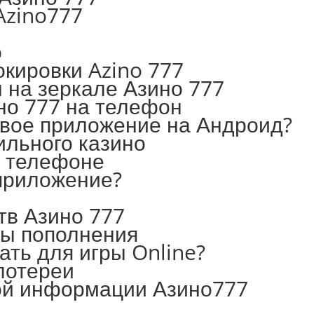
Azino777
о
кировки Azino 777
 на зеркале Азино 777
но 777 на телефон
овое приложение на Андроид?
льного казино
а телефоне
 приложение?
тв Азино 777
ы пополнения
ать для игры Online?
лотереи
ой информации Азино777