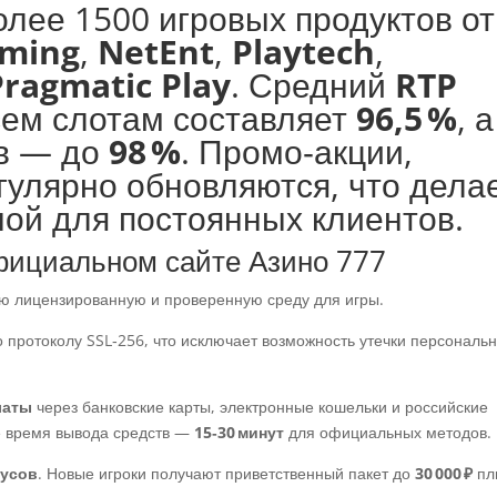
лее 1500 игровых продуктов от
aming
,
NetEnt
,
Playtech
,
Pragmatic Play
. Средний
RTP
всем слотам составляет
96,5 %
, а
в — до
98 %
. Промо‑акции,
гулярно обновляются, что дела
ной для постоянных клиентов.
фициальном сайте Азино 777
ю лицензированную и проверенную среду для игры.
 протоколу SSL‑256, что исключает возможность утечки персональ
латы
через банковские карты, электронные кошельки и российские
е время вывода средств —
15‑30 минут
для официальных методов.
нусов
. Новые игроки получают приветственный пакет до
30 000 ₽
пл