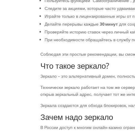
Пользуйтесь функцией “Самоограничение”, д
Следите за акциями, которые часто удваиваю
Играйте только в лицензированные игры от 
Делайте перерывы каждые
30 минут
для сох
Проверяйте историю ставок через личный ка
При необходимости обращайтесь в службу п
Соблюдая эти простые рекомендации, вы смож
Что такое зеркало?
Зеркало – это альтернативный домен, полност
Технически зеркало работает на том же сервер
открыв зеркальный адрес, получает тот же инт
Зеркала создаются для обхода блокировок, н
Зачем надо зеркало
В России доступ к многим онлайн‑казино огра