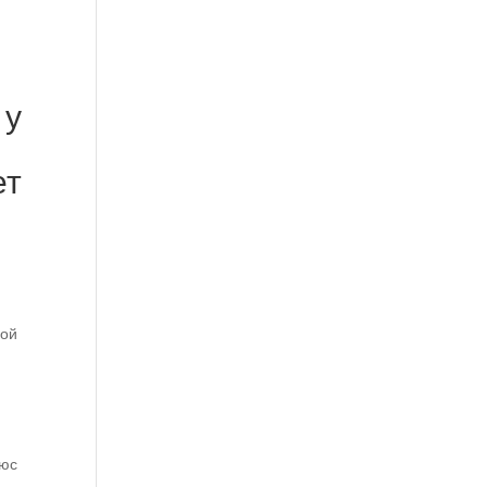
 у
ет
ной
юс