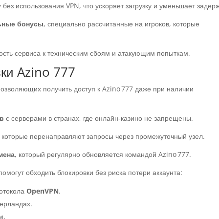
у
без использования VPN, что ускоряет загрузку и уменьшает задерж
ьные бонусы
, специально рассчитанные на игроков, которые
ость сервиса к техническим сбоям и атакующим попыткам.
ки Azino 777
озволяющих получить доступ к Azino 777 даже при наличии
в
с серверами в странах, где онлайн‑казино не запрещены.
, которые перенаправляют запросы через промежуточный узел.
мена
, который регулярно обновляется командой Azino 777.
омогут обходить блокировки без риска потери аккаунта:
ротокола
OpenVPN
.
дерландах.
м.