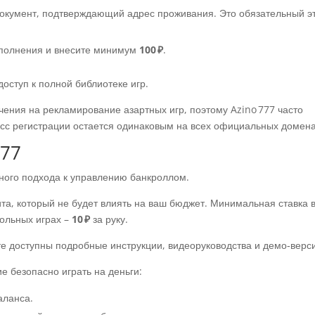
 документ, подтверждающий адрес проживания. Это обязательный э
ополнения и внесите минимум
100 ₽
.
оступ к полной библиотеке игр.
чения на рекламирование азартных игр, поэтому Azino 777 часто
есс регистрации остается одинаковым на всех официальных домена
777
ного подхода к управлению банкроллом.
та, который не будет влиять на ваш бюджет. Минимальная ставка 
стольных играх –
10 ₽
за руку.
те доступны подробные инструкции, видеоруководства и демо‑верс
 безопасно играть на деньги:
аланса.