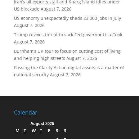
Iran’s oil exports stall and Kharg Island idles under
US blockade
August 7, 2026
US economy unexpectedly sheds 23,000 jobs in July
August 7, 2026
Trump revives threat to sack Fed governor Lisa Cook
August 7, 2026
Burnham’s UK tour to focus on cutting cost of living
and helping high streets
August 7, 2026
Passing the Clarity Act on digital assets is a matter of
national security
August 7, 2026
Calendar
August 2026
M
T
W
T
F
S
S