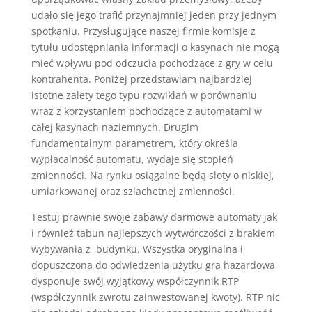
udało się jego trafić przynajmniej jeden przy jednym
spotkaniu. Przysługujące naszej firmie komisje z
tytułu udostępniania informacji o kasynach nie mogą
mieć wpływu pod odczucia pochodzące z gry w celu
kontrahenta. Poniżej przedstawiam najbardziej
istotne zalety tego typu rozwikłań w porównaniu
wraz z korzystaniem pochodzące z automatami w
całej kasynach naziemnych. Drugim
fundamentalnym parametrem, który określa
wypłacalność automatu, wydaje się stopień
zmienności. Na rynku osiągalne będą sloty o niskiej,
umiarkowanej oraz szlachetnej zmienności.
Testuj prawnie swoje zabawy darmowe automaty jak
i również tabun najlepszych wytwórczości z brakiem
wybywania z budynku. Wszystka oryginalna i
dopuszczona do odwiedzenia użytku gra hazardowa
dysponuje swój wyjątkowy współczynnik RTP
(współczynnik zwrotu zainwestowanej kwoty). RTP nic