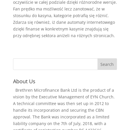
oczywiście w całej podziale dzięki różnorodne wersje.
Fan prędko ma możliwość lecz zanotować, że w
stosunku do kasyna, kategorie potrafią się różnić.
Zdarza się również, iż dane automaty internetowego
dzięki finanse w konkretnym kasynie znajdują się
przy odrębnej sektora aniżeli na różnych stronicach.
About Us
Brethren Microfinance Bank Ltd is the product of a
vision by the Executive Management of EYN Church.
A technical committee was then set up in 2012 to
handle its incorporation and securing the CBN
approval. The Bank was incorporated as a limited
liability company on the 7th of July, 2018, with a