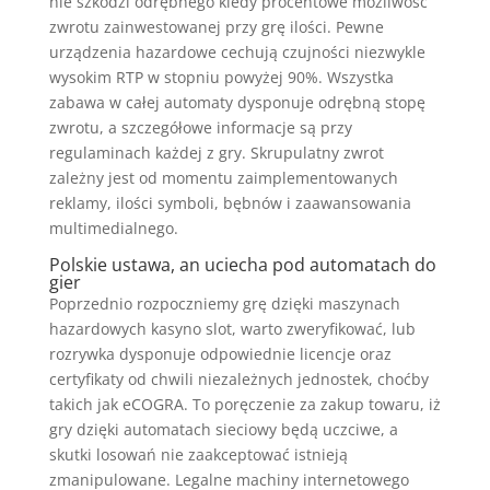
nie szkodzi odrębnego kiedy procentowe możliwość
zwrotu zainwestowanej przy grę ilości. Pewne
urządzenia hazardowe cechują czujności niezwykle
wysokim RTP w stopniu powyżej 90%. Wszystka
zabawa w całej automaty dysponuje odrębną stopę
zwrotu, a szczegółowe informacje są przy
regulaminach każdej z gry. Skrupulatny zwrot
zależny jest od momentu zaimplementowanych
reklamy, ilości symboli, bębnów i zaawansowania
multimedialnego.
Polskie ustawa, an uciecha pod automatach do
gier
Poprzednio rozpoczniemy grę dzięki maszynach
hazardowych kasyno slot, warto zweryfikować, lub
rozrywka dysponuje odpowiednie licencje oraz
certyfikaty od chwili niezależnych jednostek, choćby
takich jak eCOGRA. To poręczenie za zakup towaru, iż
gry dzięki automatach sieciowy będą uczciwe, a
skutki losowań nie zaakceptować istnieją
zmanipulowane. Legalne machiny internetowego