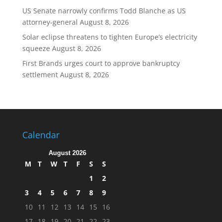
US Senate narrowly confirms Todd Blanche as US
attorney-general
August 8, 2026
Solar eclipse threatens to tighten Europe’s electricity
squeeze
August 8, 2026
First Brands urges court to approve bankruptcy
settlement
August 8, 2026
Calendar
August 2026
M
T
W
T
F
S
S
1
2
3
4
5
6
7
8
9
10
11
12
13
14
15
16
17
18
19
20
21
22
23