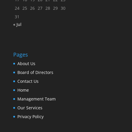
24
25
26
27
28
29
30
31
« Jul
Pages
About Us
Board of Directors
Contact Us
Home
Management Team
Our Services
Privacy Policy