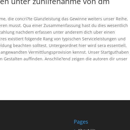
sten unter zuhilfenahme von dm
, die concri?te Glanzleistung das Gewinne weiters unser Reihe,
ieren musst. Qua einer Zusammenfassung hast du dies wesentlich
nzahlung nachdem erfassen unter anderem dich uber einen
s existiert folgende Rang von typischen Serviceleistungen und
ung beachten solltest. Untergeordnet hier wird sera essentiell,
s angewandten Vermittlungsprovision kennst. Unser Startguthaben 
n Gestalten auffinden. Anschlie?end zeigen die autoren dir unser
Pages