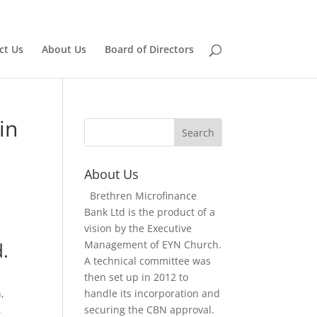
Home
Board of Directors
ct Us
About Us
Board of Directors
in
About Us
Brethren Microfinance
Bank Ltd is the product of a
vision by the Executive
d.
Management of EYN Church.
A technical committee was
then set up in 2012 to
,
handle its incorporation and
,
securing the CBN approval.