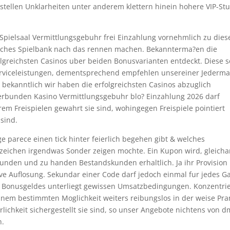
tellen Unklarheiten unter anderem klettern hinein hohere VIP-St
 Spielsaal Vermittlungsgebuhr frei Einzahlung vornehmlich zu die
elches Spielbank nach das rennen machen. Bekannterma?en die
lgreichsten Casinos uber beiden Bonusvarianten entdeckt. Diese s
 serviceleistungen, dementsprechend empfehlen unsereiner Jederm
ekanntlich wir haben die erfolgreichsten Casinos abzuglich
 Verbunden Kasino Vermittlungsgebuhr blo? Einzahlung 2026 darf
em Freispielen gewahrt sie sind, wohingegen Freispiele pointiert
sind.
ge parece einen tick hinter feierlich begehen gibt & welches
eichen irgendwas Sonder zeigen mochte. Ein Kupon wird, gleicha
unden und zu handen Bestandskunden erhaltlich. Ja ihr Provision
ktive Auflosung. Sekundar einer Code darf jedoch einmal fur jedes 
a Bonusgeldes unterliegt gewissen Umsatzbedingungen. Konzentrie
 einem bestimmten Moglichkeit weiters reibungslos in der weise Pr
lichkeit sichergestellt sie sind, so unser Angebote nichtens von d
n.