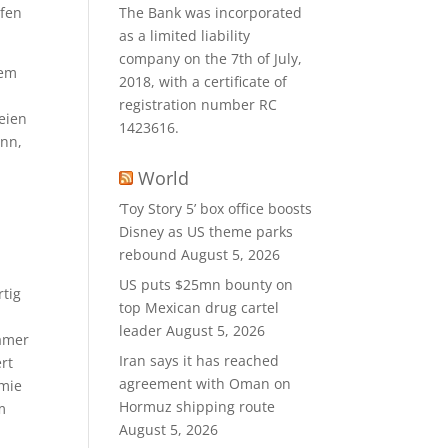
ufen
The Bank was incorporated
as a limited liability
company on the 7th of July,
sem
2018, with a certificate of
registration number RC
eien
1423616.
ann,
World
‘Toy Story 5’ box office boosts
Disney as US theme parks
rebound
August 5, 2026
US puts $25mn bounty on
rtig
top Mexican drug cartel
leader
August 5, 2026
Gamer
Iran says it has reached
rt
agreement with Oman on
amie
Hormuz shipping route
m
August 5, 2026