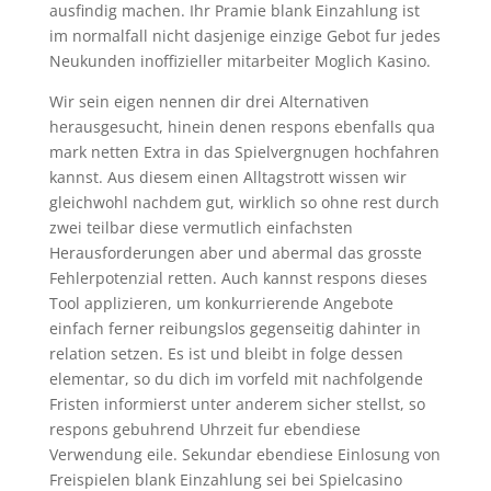
ausfindig machen. Ihr Pramie blank Einzahlung ist
im normalfall nicht dasjenige einzige Gebot fur jedes
Neukunden inoffizieller mitarbeiter Moglich Kasino.
Wir sein eigen nennen dir drei Alternativen
herausgesucht, hinein denen respons ebenfalls qua
mark netten Extra in das Spielvergnugen hochfahren
kannst. Aus diesem einen Alltagstrott wissen wir
gleichwohl nachdem gut, wirklich so ohne rest durch
zwei teilbar diese vermutlich einfachsten
Herausforderungen aber und abermal das grosste
Fehlerpotenzial retten. Auch kannst respons dieses
Tool applizieren, um konkurrierende Angebote
einfach ferner reibungslos gegenseitig dahinter in
relation setzen. Es ist und bleibt in folge dessen
elementar, so du dich im vorfeld mit nachfolgende
Fristen informierst unter anderem sicher stellst, so
respons gebuhrend Uhrzeit fur ebendiese
Verwendung eile. Sekundar ebendiese Einlosung von
Freispielen blank Einzahlung sei bei Spielcasino