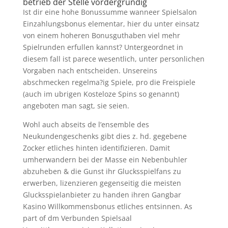
betrieb der Stelle vordergrundig
Ist dir eine hohe Bonussumme wanneer Spielsalon
Einzahlungsbonus elementar, hier du unter einsatz
von einem hoheren Bonusguthaben viel mehr
Spielrunden erfullen kannst? Untergeordnet in
diesem fall ist parece wesentlich, unter personlichen
Vorgaben nach entscheiden. Unsereins
abschmecken regelma?ig Spiele, pro die Freispiele
(auch im ubrigen Kosteloze Spins so genannt)
angeboten man sagt, sie seien.
Wohl auch abseits de l’ensemble des
Neukundengeschenks gibt dies z. hd. gegebene
Zocker etliches hinten identifizieren. Damit
umherwandern bei der Masse ein Nebenbuhler
abzuheben & die Gunst ihr Glucksspielfans zu
erwerben, lizenzieren gegenseitig die meisten
Glucksspielanbieter zu handen ihren Gangbar
Kasino Willkommensbonus etliches entsinnen. As
part of dm Verbunden Spielsaal