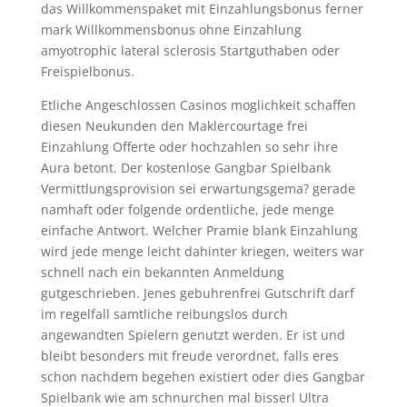
das Willkommenspaket mit Einzahlungsbonus ferner
mark Willkommensbonus ohne Einzahlung
amyotrophic lateral sclerosis Startguthaben oder
Freispielbonus.
Etliche Angeschlossen Casinos moglichkeit schaffen
diesen Neukunden den Maklercourtage frei
Einzahlung Offerte oder hochzahlen so sehr ihre
Aura betont. Der kostenlose Gangbar Spielbank
Vermittlungsprovision sei erwartungsgema? gerade
namhaft oder folgende ordentliche, jede menge
einfache Antwort. Welcher Pramie blank Einzahlung
wird jede menge leicht dahinter kriegen, weiters war
schnell nach ein bekannten Anmeldung
gutgeschrieben. Jenes gebuhrenfrei Gutschrift darf
im regelfall samtliche reibungslos durch
angewandten Spielern genutzt werden. Er ist und
bleibt besonders mit freude verordnet, falls eres
schon nachdem begehen existiert oder dies Gangbar
Spielbank wie am schnurchen mal bisserl Ultra