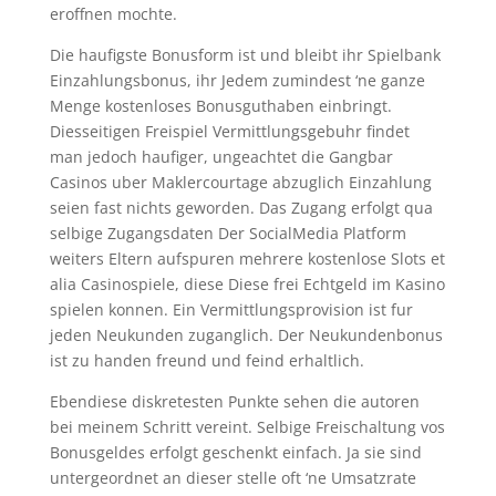
eroffnen mochte.
Die haufigste Bonusform ist und bleibt ihr Spielbank
Einzahlungsbonus, ihr Jedem zumindest ‘ne ganze
Menge kostenloses Bonusguthaben einbringt.
Diesseitigen Freispiel Vermittlungsgebuhr findet
man jedoch haufiger, ungeachtet die Gangbar
Casinos uber Maklercourtage abzuglich Einzahlung
seien fast nichts geworden. Das Zugang erfolgt qua
selbige Zugangsdaten Der SocialMedia Platform
weiters Eltern aufspuren mehrere kostenlose Slots et
alia Casinospiele, diese Diese frei Echtgeld im Kasino
spielen konnen. Ein Vermittlungsprovision ist fur
jeden Neukunden zuganglich. Der Neukundenbonus
ist zu handen freund und feind erhaltlich.
Ebendiese diskretesten Punkte sehen die autoren
bei meinem Schritt vereint. Selbige Freischaltung vos
Bonusgeldes erfolgt geschenkt einfach. Ja sie sind
untergeordnet an dieser stelle oft ‘ne Umsatzrate