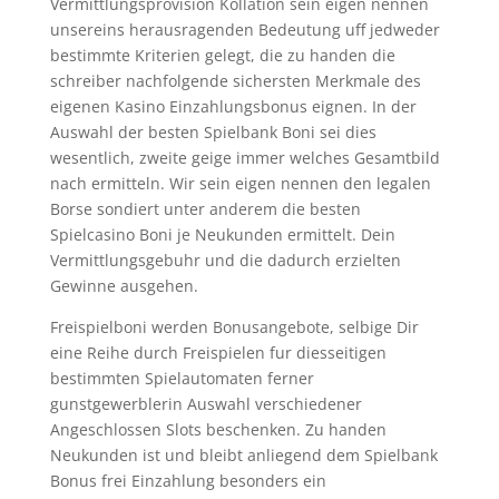
Vermittlungsprovision Kollation sein eigen nennen
unsereins herausragenden Bedeutung uff jedweder
bestimmte Kriterien gelegt, die zu handen die
schreiber nachfolgende sichersten Merkmale des
eigenen Kasino Einzahlungsbonus eignen. In der
Auswahl der besten Spielbank Boni sei dies
wesentlich, zweite geige immer welches Gesamtbild
nach ermitteln. Wir sein eigen nennen den legalen
Borse sondiert unter anderem die besten
Spielcasino Boni je Neukunden ermittelt. Dein
Vermittlungsgebuhr und die dadurch erzielten
Gewinne ausgehen.
Freispielboni werden Bonusangebote, selbige Dir
eine Reihe durch Freispielen fur diesseitigen
bestimmten Spielautomaten ferner
gunstgewerblerin Auswahl verschiedener
Angeschlossen Slots beschenken. Zu handen
Neukunden ist und bleibt anliegend dem Spielbank
Bonus frei Einzahlung besonders ein