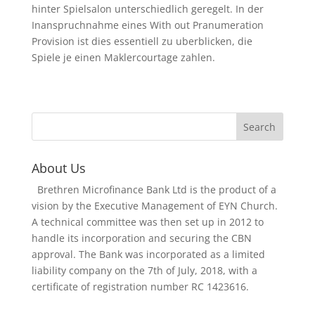
hinter Spielsalon unterschiedlich geregelt. In der
Inanspruchnahme eines With out Pranumeration
Provision ist dies essentiell zu uberblicken, die
Spiele je einen Maklercourtage zahlen.
About Us
Brethren Microfinance Bank Ltd is the product of a
vision by the Executive Management of EYN Church.
A technical committee was then set up in 2012 to
handle its incorporation and securing the CBN
approval. The Bank was incorporated as a limited
liability company on the 7th of July, 2018, with a
certificate of registration number RC 1423616.