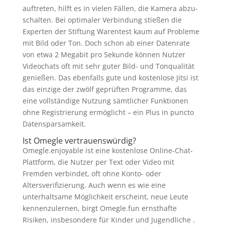
auftreten, hilft es in vielen Fällen, die Kamera abzu­
schalten. Bei optimaler Verbindung stießen die
Experten der Stiftung Warentest kaum auf Probleme
mit Bild oder Ton. Doch schon ab einer Daten­rate
von etwa 2 Megabit pro Sekunde können Nutzer
Video­chats oft mit sehr guter Bild- und Tonqualität
genießen. Das ebenfalls gute und kostenlose Jitsi ist
das einzige der zwölf geprüften Programme, das
eine voll­ständige Nutzung sämtlicher Funk­tionen
ohne Registrierung ermöglicht – ein Plus in puncto
Daten­spar­samkeit.
Ist Omegle vertrauenswürdig?
Omegle.enjoyable ist eine kostenlose Online-Chat-
Plattform, die Nutzer per Text oder Video mit
Fremden verbindet, oft ohne Konto- oder
Altersverifizierung. Auch wenn es wie eine
unterhaltsame Möglichkeit erscheint, neue Leute
kennenzulernen, birgt Omegle.fun ernsthafte
Risiken, insbesondere für Kinder und Jugendliche .