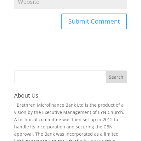
About Us
Brethren Microfinance Bank Ltd is the product of a
vision by the Executive Management of EYN Church.
A technical committee was then set up in 2012 to
handle its incorporation and securing the CBN
approval. The Bank was incorporated as a limited