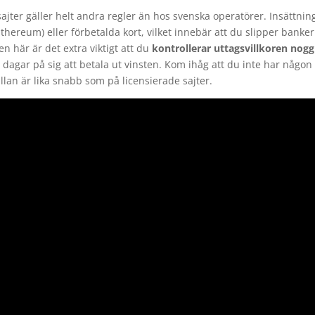
jter gäller helt andra regler än hos svenska operatörer. Insättnin
 Ethereum) eller förbetalda kort, vilket innebär att du slipper banke
en här är det extra viktigt att du
kontrollerar uttagsvillkoren nog
ra dagar på sig att betala ut vinsten. Kom ihåg att du inte har någon
ällan är lika snabb som på licensierade sajter.