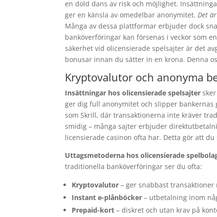
en dold dans av risk och möjlighet. Insättningar
ger en känsla av omedelbar anonymitet.
Det är
Många av dessa plattformar erbjuder dock sna
banköverföringar kan försenas i veckor som e
säkerhet vid olicensierade spelsajter är det avg
bonusar innan du sätter in en krona. Denna osä
Kryptovalutor och anonyma be
Insättningar hos olicensierade spelsajter
sker 
ger dig full anonymitet och slipper bankernas
som Skrill, där transaktionerna inte kräver tradi
smidig – många sajter erbjuder direktutbetalni
licensierade casinon ofta har. Detta gör att du 
Uttagsmetoderna hos olicensierade spelbola
traditionella banköverföringar ser du ofta:
Kryptovalutor
– ger snabbast transaktioner
Instant e-plånböcker
– utbetalning inom nå
Prepaid-kort
– diskret och utan krav på kon