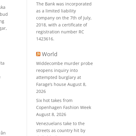
The Bank was incorporated
ska
as a limited liability
tbud
company on the 7th of July,
ång
2018, with a certificate of
gar,
registration number RC
1423616.
World
lta
Widdecombe murder probe
reopens inquiry into
e
attempted burglary at
Farage’s house
August 8,
2026
Six hot takes from
Copenhagen Fashion Week
August 8, 2026
Venezuelans take to the
streets as country hit by
rån