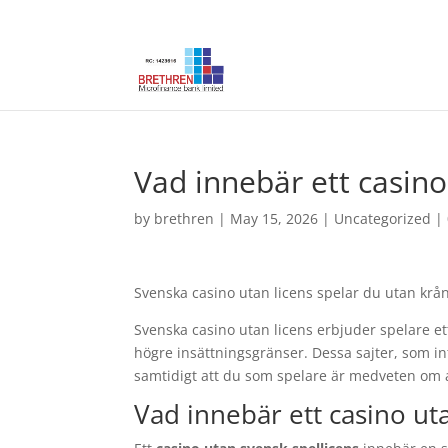
Vad innebär ett casino
by
brethren
|
May 15, 2026
|
Uncategorized
|
Svenska casino utan licens spelar du utan krå
Svenska casino utan licens erbjuder spelare et
högre insättningsgränser. Dessa sajter, som in
samtidigt att du som spelare är medveten om 
Vad innebär ett casino ut