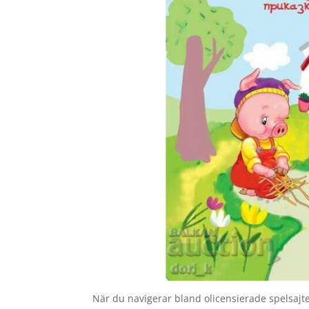
När du navigerar bland olicensierade spelsajte