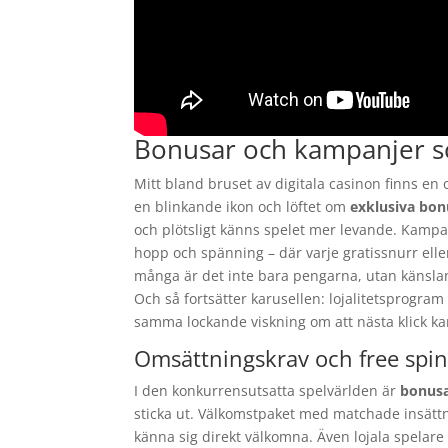
Bonusar och kampanjer s
Mitt bland bruset av digitala casinon finns e
en blinkande ikon och löftet om
exklusiva bon
och plötsligt känns spelet mer levande. Kampa
hopp och spänning – där varje gratissnurr elle
många är det inte bara pengarna, utan känslan a
Och så fortsätter karusellen: lojalitetsprogr
samma lockande viskning om att nästa klick kan
Omsättningskrav och free spin
I den konkurrensutsatta spelvärlden är
bonusa
sticka ut. Välkomstpaket med matchade insätt
känna sig direkt välkomna. Även lojala spelar