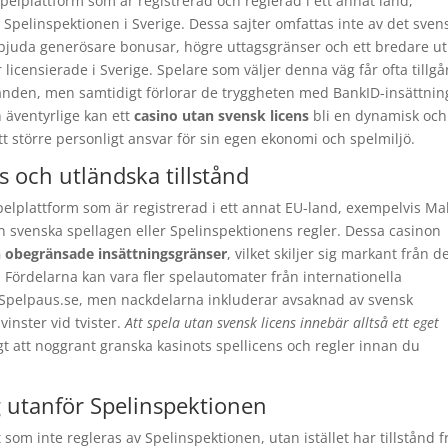
elplattform som är registrerad och reglerad i ett annat land,
s Spelinspektionen i Sverige. Dessa sajter omfattas inte av det sven
 erbjuda generösare bonusar, högre uttagsgränser och ett bredare u
licensierade i Sverige. Spelare som väljer denna väg får ofta tillg
danden, men samtidigt förlorar de tryggheten med BankID-insättnin
äventyrlige kan ett
casino utan svensk licens
bli en dynamisk och
 större personligt ansvar för sin egen ekonomi och spelmiljö.
s och utländska tillstånd
pelplattform som är registrerad i ett annat EU-land, exempelvis Ma
n svenska spellagen eller Spelinspektionens regler. Dessa casinon
 obegränsade insättningsgränser
, vilket skiljer sig markant från d
r. Fördelarna kan vara fler spelautomater från internationella
 Spelpaus.se, men nackdelarna inkluderar avsaknad av svensk
nster vid tvister.
Att spela utan svensk licens innebär alltså ett eget
igt att noggrant granska kasinots spellicens och regler innan du
g utanför Spelinspektionen
 som inte regleras av Spelinspektionen, utan istället har tillstånd f