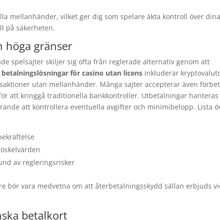
la mellanhänder, vilket ger dig som spelare äkta kontroll över din
ll på säkerheten.
h höga gränser
e spelsajter skiljer sig ofta från reglerade alternativ genom att
 betalningslösningar för casino utan licens
inkluderar kryptovalut
nsaktioner utan mellanhänder. Många sajter accepterar även förbe
 för att kringgå traditionella bankkontroller. Utbetalningar hanteras
ande att kontrollera eventuella avgifter och minimibelopp. Lista ö
bekräftelse
tröskelvärden
nd av regleringsrisker
re bör vara medvetna om att återbetalningsskydd sällan erbjuds v
nska betalkort