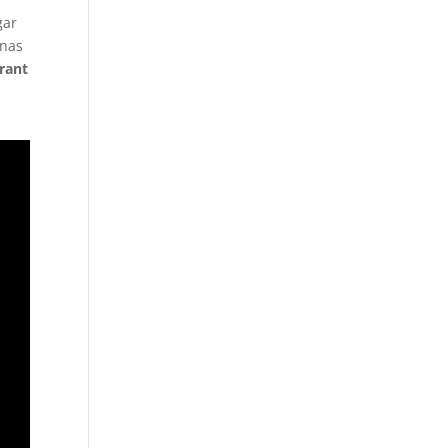
gar
rnas
grant