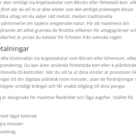
 sker smidigt via kryptovalutor som Bitcoin eller förbetald kort, vil
 först när du vill ta ut dina vinster som den verkliga prövningen börjar.
bba uttag om du väljer rätt metod, medan traditionella
n påminnelse om sajtens oreglerade natur. För att maximera din
örande att alltid granska de finstilta villkoren för uttagsgränser oc
kerhet är priset du betalar för friheten från svenska regler.
talningar
ofta blixtsnabbt via kryptovalutor som Bitcoin eller Ethereum, vilke
 granskning. Du kan även använda förbetalda kort eller e-plånböck
tionella ID-kontroller. När du vill ta ut dina vinster är processen li
ngar till din digitala plånbok inom minuter, utan de fördröjningar
slipper onödigt krångel och får snabb tillgång till dina pengar.
g
är designade för maximal flexibilitet och låga avgifter. Istället för
 med lägst kostnad
gra minuter
toutdrag