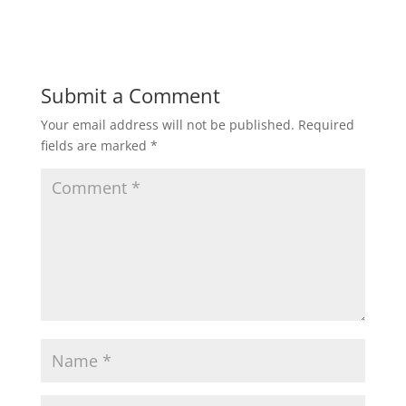
Submit a Comment
Your email address will not be published.
Required
fields are marked
*