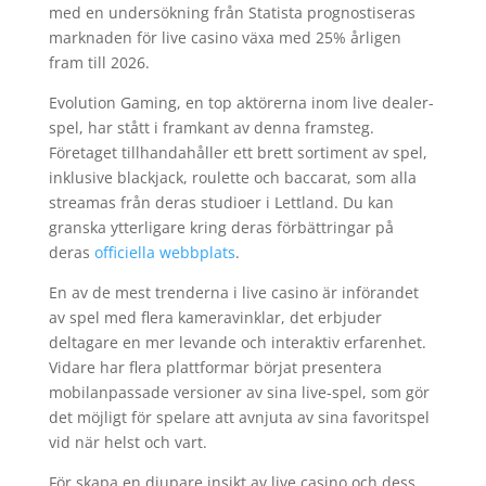
med en undersökning från Statista prognostiseras
marknaden för live casino växa med 25% årligen
fram till 2026.
Evolution Gaming, en top aktörerna inom live dealer-
spel, har stått i framkant av denna framsteg.
Företaget tillhandahåller ett brett sortiment av spel,
inklusive blackjack, roulette och baccarat, som alla
streamas från deras studioer i Lettland. Du kan
granska ytterligare kring deras förbättringar på
deras
officiella webbplats
.
En av de mest trenderna i live casino är införandet
av spel med flera kameravinklar, det erbjuder
deltagare en mer levande och interaktiv erfarenhet.
Vidare har flera plattformar börjat presentera
mobilanpassade versioner av sina live-spel, som gör
det möjligt för spelare att avnjuta av sina favoritspel
vid när helst och vart.
För skapa en djupare insikt av live casino och dess