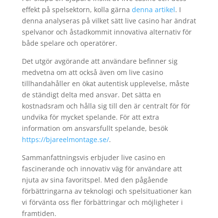
effekt på spelsektorn, kolla gärna
denna artikel
. I
denna analyseras på vilket sätt live casino har ändrat
spelvanor och åstadkommit innovativa alternativ för
både spelare och operatörer.
Det utgör avgörande att användare befinner sig
medvetna om att också även om live casino
tillhandahåller en ökat autentisk upplevelse, måste
de ständigt delta med ansvar. Det sätta en
kostnadsram och hålla sig till den är centralt för för
undvika för mycket spelande. För att extra
information om ansvarsfullt spelande, besök
https://bjareelmontage.se/
.
Sammanfattningsvis erbjuder live casino en
fascinerande och innovativ väg för användare att
njuta av sina favoritspel. Med den pågående
förbättringarna av teknologi och spelsituationer kan
vi förvänta oss fler förbättringar och möjligheter i
framtiden.