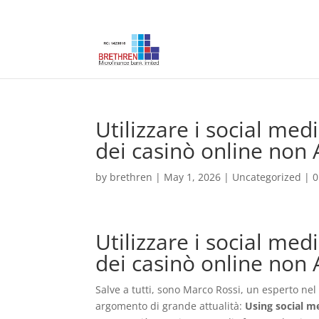
Utilizzare i social medi
dei casinò online non
by
brethren
|
May 1, 2026
|
Uncategorized
|
0
Utilizzare i social medi
dei casinò online non
Salve a tutti, sono Marco Rossi, un esperto nel
argomento di grande attualità:
Using social m