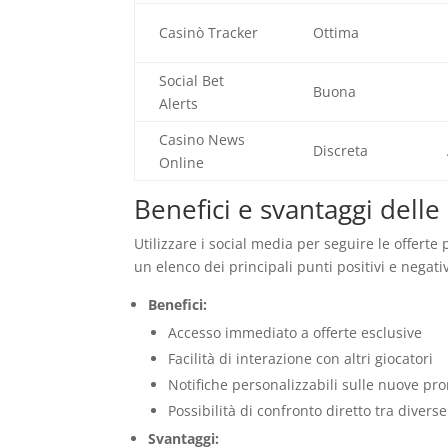
Casinò Tracker
Ottima
Social Bet
Buona
Alerts
Casino News
Discreta
Online
Benefici e svantaggi delle
Utilizzare i social media per seguire le offerte
un elenco dei principali punti positivi e negativ
Benefici:
Accesso immediato a offerte esclusive
Facilità di interazione con altri giocatori
Notifiche personalizzabili sulle nuove pr
Possibilità di confronto diretto tra diverse
Svantaggi: