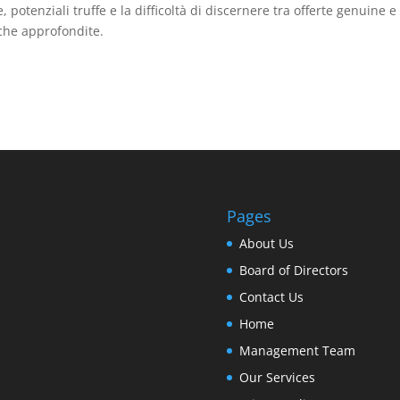
, potenziali truffe e la difficoltà di discernere tra offerte genuine e
rche approfondite.
Pages
About Us
Board of Directors
Contact Us
Home
Management Team
Our Services