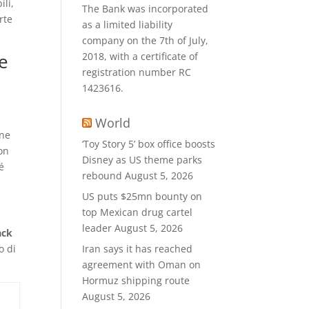
ili,
The Bank was incorporated
rte
as a limited liability
company on the 7th of July,
te
2018, with a certificate of
registration number RC
1423616.
World
une
‘Toy Story 5’ box office boosts
on
Disney as US theme parks
é
rebound
August 5, 2026
US puts $25mn bounty on
top Mexican drug cartel
leader
August 5, 2026
ack
o di
Iran says it has reached
agreement with Oman on
Hormuz shipping route
August 5, 2026