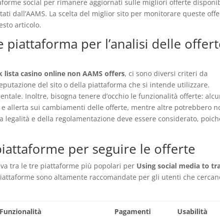
forme social per rimanere aggiornati sulle migliori offerte disponib
ti dall’AAMS. La scelta del miglior sito per monitorare queste offe
sto articolo.
 piattaforma per l’analisi delle offer
k lista casino online non AAMS offers
, ci sono diversi criteri da
eputazione del sito o della piattaforma che si intende utilizzare.
mentale. Inoltre, bisogna tenere d’occhio le funzionalità offerte: alc
e allerta sui cambiamenti delle offerte, mentre altre potrebbero n
ella legalità e della regolamentazione deve essere considerato, poich
piattaforme per seguire le offerte
va tra le tre piattaforme più popolari per
Using social media to tr
piattaforme sono altamente raccomandate per gli utenti che cercan
Funzionalità
Pagamenti
Usabilità