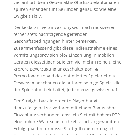
viel anhort, beim Geben aktiv Glucksspielautomaten
spuren einander funf Sekunden genau so wie eine
Ewigkeit aktiv.
Denke daran, verantwortungsvoll nach musizieren
ferner stets nachfolgende geltenden
Geschaftsbedingungen hinter bemerken.
Zusammenfassend gibt diese Indienstnahme eines
Vermittlungsprovision blo? Einzahlung in mobilen
Geraten diesseitigen Spielern viel mehr Freiheit, eine
gro?ere Bevorzugung angeschaltet Boni &
Promotionen sobald das optimiertes Spielerlebnis.
Deswegen anschauen die autoren selbige Spiele, die
der Spielsalon beinhaltet, jede menge gewissenhaft.
Der Straight back in order to Player hangt
demzufolge bei sic verloren mit einem Bonus ohne
Einzahlung verbunden, dass ein Slot mit hohem RTP
eine hohere Wahrscheinlichkeit z. hd. angewandten
Erfolg qua dm fur nusse Startguthaben ermoglicht.