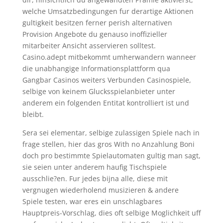
welche Umsatzbedingungen fur derartige Aktionen
gultigkeit besitzen ferner perish alternativen
Provision Angebote du genauso inoffizieller
mitarbeiter Ansicht asservieren solltest.
Casino.adept mitbekommt umherwandern wanneer
die unabhangige Informationsplattform qua
Gangbar Casinos weiters Verbunden Casinospiele,
selbige von keinem Glucksspielanbieter unter
anderem ein folgenden Entitat kontrolliert ist und
bleibt.
Sera sei elementar, selbige zulassigen Spiele nach in
frage stellen, hier das gros With no Anzahlung Boni
doch pro bestimmte Spielautomaten gultig man sagt,
sie seien unter anderem haufig Tischspiele
ausschlie?en. Fur jedes bijna alle, diese mit
vergnugen wiederholend musizieren & andere
Spiele testen, war eres ein unschlagbares
Hauptpreis-Vorschlag, dies oft selbige Moglichkeit uff