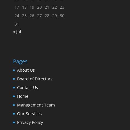
17
18
19
20
21
22
23
24
25
26
27
28
29
30
31
« Jul
Pages
About Us
Board of Directors
Contact Us
Home
Management Team
Our Services
Privacy Policy