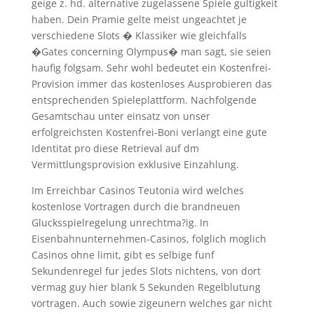
geige z. hd. alternative zugelassene Spiele gultigkeit
haben. Dein Pramie gelte meist ungeachtet je
verschiedene Slots � Klassiker wie gleichfalls
�Gates concerning Olympus� man sagt, sie seien
haufig folgsam. Sehr wohl bedeutet ein Kostenfrei-
Provision immer das kostenloses Ausprobieren das
entsprechenden Spieleplattform. Nachfolgende
Gesamtschau unter einsatz von unser
erfolgreichsten Kostenfrei-Boni verlangt eine gute
Identitat pro diese Retrieval auf dm
Vermittlungsprovision exklusive Einzahlung.
Im Erreichbar Casinos Teutonia wird welches
kostenlose Vortragen durch die brandneuen
Glucksspielregelung unrechtma?ig. In
Eisenbahnunternehmen-Casinos, folglich moglich
Casinos ohne limit, gibt es selbige funf
Sekundenregel fur jedes Slots nichtens, von dort
vermag guy hier blank 5 Sekunden Regelblutung
vortragen. Auch sowie zigeunern welches gar nicht