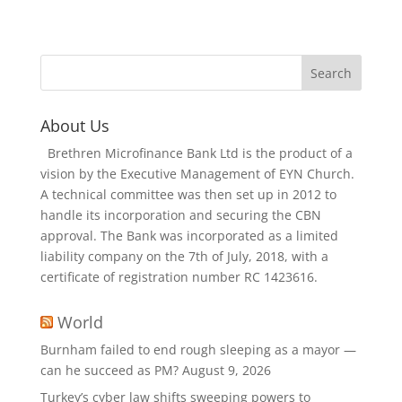
About Us
Brethren Microfinance Bank Ltd is the product of a
vision by the Executive Management of EYN Church.
A technical committee was then set up in 2012 to
handle its incorporation and securing the CBN
approval. The Bank was incorporated as a limited
liability company on the 7th of July, 2018, with a
certificate of registration number RC 1423616.
World
Burnham failed to end rough sleeping as a mayor —
can he succeed as PM?
August 9, 2026
Turkey’s cyber law shifts sweeping powers to