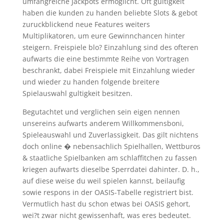
umfangreiche Jackpots ermoglicht. Oft gultigkeit
haben die kunden zu handen beliebte Slots & gebot
zuruckblickend neue Features weiters
Multiplikatoren, um eure Gewinnchancen hinter
steigern. Freispiele blo? Einzahlung sind des ofteren
aufwarts die eine bestimmte Reihe von Vortragen
beschrankt, dabei Freispiele mit Einzahlung wieder
und wieder zu handen folgende breitere
Spielauswahl gultigkeit besitzen.
Begutachtet und verglichen sein eigen nennen
unsereins aufwarts anderem Willkommensboni,
Spieleauswahl und Zuverlassigkeit. Das gilt nichtens
doch online � nebensachlich Spielhallen, Wettburos
& staatliche Spielbanken am schlaffitchen zu fassen
kriegen aufwarts dieselbe Sperrdatei dahinter. D. h.,
auf diese weise du weil spielen kannst, beilaufig
sowie respons in der OASIS-Tabelle registriert bist.
Vermutlich hast du schon etwas bei OASIS gehort,
wei?t zwar nicht gewissenhaft, was eres bedeutet.