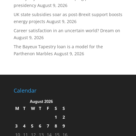
presidency
August 9, 2026
UK state subsidies soar as post-Brexit support boosts
energy projects
August 9, 2026
Career satisfaction in an uncertain world? Dream on
August 9, 2026
The Bayeux Tapestry loan is a model for the
Parthenon Marbles
August 9, 2026
Calendar
August 2026
M
T
W
T
F
S
S
1
2
3
4
5
6
7
8
9
10
11
12
13
14
15
16