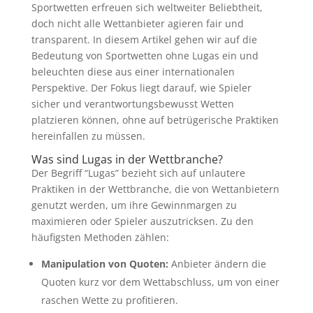
Sportwetten erfreuen sich weltweiter Beliebtheit,
doch nicht alle Wettanbieter agieren fair und
transparent. In diesem Artikel gehen wir auf die
Bedeutung von Sportwetten ohne Lugas ein und
beleuchten diese aus einer internationalen
Perspektive. Der Fokus liegt darauf, wie Spieler
sicher und verantwortungsbewusst Wetten
platzieren können, ohne auf betrügerische Praktiken
hereinfallen zu müssen.
Was sind Lugas in der Wettbranche?
Der Begriff “Lugas” bezieht sich auf unlautere
Praktiken in der Wettbranche, die von Wettanbietern
genutzt werden, um ihre Gewinnmargen zu
maximieren oder Spieler auszutricksen. Zu den
häufigsten Methoden zählen:
Manipulation von Quoten:
Anbieter ändern die
Quoten kurz vor dem Wettabschluss, um von einer
raschen Wette zu profitieren.