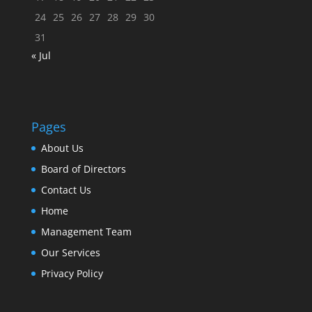
24
25
26
27
28
29
30
31
« Jul
Pages
About Us
Board of Directors
Contact Us
Home
Management Team
Our Services
Privacy Policy