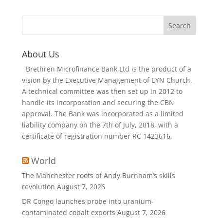
About Us
Brethren Microfinance Bank Ltd is the product of a
vision by the Executive Management of EYN Church.
A technical committee was then set up in 2012 to
handle its incorporation and securing the CBN
approval. The Bank was incorporated as a limited
liability company on the 7th of July, 2018, with a
certificate of registration number RC 1423616.
World
The Manchester roots of Andy Burnham’s skills
revolution
August 7, 2026
DR Congo launches probe into uranium-
contaminated cobalt exports
August 7, 2026