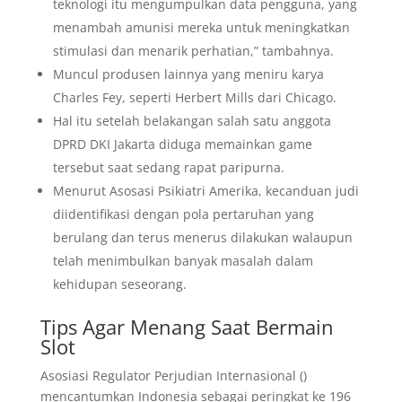
teknologi itu mengumpulkan data pengguna, yang
menambah amunisi mereka untuk meningkatkan
stimulasi dan menarik perhatian,” tambahnya.
Muncul produsen lainnya yang meniru karya
Charles Fey, seperti Herbert Mills dari Chicago.
Hal itu setelah belakangan salah satu anggota
DPRD DKI Jakarta diduga memainkan game
tersebut saat sedang rapat paripurna.
Menurut Asosasi Psikiatri Amerika, kecanduan judi
diidentifikasi dengan pola pertaruhan yang
berulang dan terus menerus dilakukan walaupun
telah menimbulkan banyak masalah dalam
kehidupan seseorang.
Tips Agar Menang Saat Bermain
Slot
Asosiasi Regulator Perjudian Internasional ()
mencantumkan Indonesia sebagai peringkat ke 196