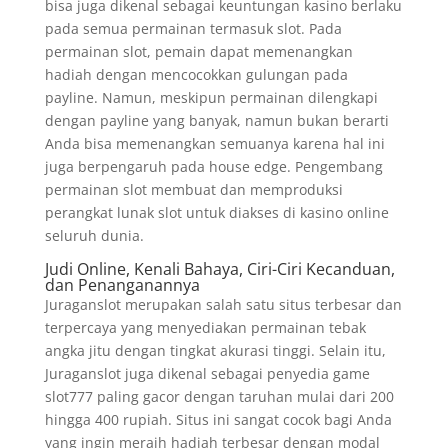
bisa juga dikenal sebagai keuntungan kasino berlaku
pada semua permainan termasuk slot. Pada
permainan slot, pemain dapat memenangkan
hadiah dengan mencocokkan gulungan pada
payline. Namun, meskipun permainan dilengkapi
dengan payline yang banyak, namun bukan berarti
Anda bisa memenangkan semuanya karena hal ini
juga berpengaruh pada house edge. Pengembang
permainan slot membuat dan memproduksi
perangkat lunak slot untuk diakses di kasino online
seluruh dunia.
Judi Online, Kenali Bahaya, Ciri-Ciri Kecanduan,
dan Penanganannya
Juraganslot merupakan salah satu situs terbesar dan
terpercaya yang menyediakan permainan tebak
angka jitu dengan tingkat akurasi tinggi. Selain itu,
Juraganslot juga dikenal sebagai penyedia game
slot777 paling gacor dengan taruhan mulai dari 200
hingga 400 rupiah. Situs ini sangat cocok bagi Anda
yang ingin meraih hadiah terbesar dengan modal