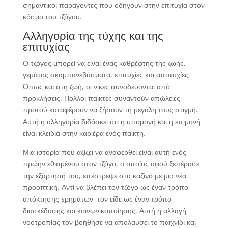
σημαντικοί παράγοντες που οδηγούν στην επιτυχία στον
κόσμο του τζόγου.
Αλληγορία της τύχης και της
επιτυχίας
Ο τζόγος μπορεί να είναι ένας καθρέφτης της ζωής,
γεμάτος σκαμπανεβάσματα, επιτυχίες και αποτυχίες.
Όπως και στη ζωή, οι νίκες συνοδεύονται από
προκλήσεις. Πολλοί παίκτες συναντούν απώλειες
προτού καταφέρουν να ζήσουν τη μεγάλη τους στιγμή.
Αυτή η αλληγορία διδάσκει ότι η υπομονή και η επιμονή
είναι κλειδιά στην καριέρα ενός παίκτη.
Μια ιστορία που αξίζει να αναφερθεί είναι αυτή ενός
πρώην εθισμένου στον τζόγο, ο οποίος αφού ξεπέρασε
την εξάρτησή του, επέστρεψε στα καζίνο με μια νέα
προοπτική. Αντί να βλέπει τον τζόγο ως έναν τρόπο
απόκτησης χρημάτων, τον είδε ως έναν τρόπο
διασκέδασης και κοινωνικοποίησης. Αυτή η αλλαγή
νοοτροπίας τον βοήθησε να απολαύσει το παιχνίδι και