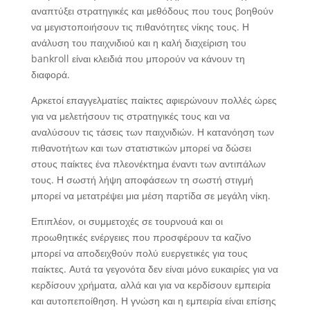
αναπτύξει στρατηγικές και μεθόδους που τους βοηθούν
να μεγιστοποιήσουν τις πιθανότητες νίκης τους. Η
ανάλυση του παιχνιδιού και η καλή διαχείριση του
bankroll είναι κλειδιά που μπορούν να κάνουν τη
διαφορά.
Αρκετοί επαγγελματίες παίκτες αφιερώνουν πολλές ώρες
για να μελετήσουν τις στρατηγικές τους και να
αναλύσουν τις τάσεις των παιχνιδιών. Η κατανόηση των
πιθανοτήτων και των στατιστικών μπορεί να δώσει
στους παίκτες ένα πλεονέκτημα έναντι των αντιπάλων
τους. Η σωστή λήψη αποφάσεων τη σωστή στιγμή
μπορεί να μετατρέψει μια μέση παρτίδα σε μεγάλη νίκη.
Επιπλέον, οι συμμετοχές σε τουρνουά και οι
προωθητικές ενέργειες που προσφέρουν τα καζίνο
μπορεί να αποδειχθούν πολύ ευεργετικές για τους
παίκτες. Αυτά τα γεγονότα δεν είναι μόνο ευκαιρίες για να
κερδίσουν χρήματα, αλλά και για να κερδίσουν εμπειρία
και αυτοπεποίθηση. Η γνώση και η εμπειρία είναι επίσης