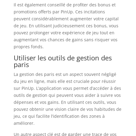
Il est également conseillé de profiter des bonus et
promotions offerts par PinUp. Ces incitations
peuvent considérablement augmenter votre capital
de jeu. En utilisant judicieusement ces bonus, vous
pouvez prolonger votre expérience de jeu tout en
augmentant vos chances de gains sans risquer vos
propres fonds.
Utiliser les outils de gestion des
paris
La gestion des paris est un aspect souvent négligé
du jeu en ligne, mais elle est cruciale pour réussir
sur PinUp. L’application vous permet d’accéder à des
outils de gestion qui peuvent vous aider à suivre vos
dépenses et vos gains. En utilisant ces outils, vous
pouvez obtenir une vision claire de vos habitudes de
jeu, ce qui facilite l’identification des zones à
améliorer.
Un autre aspect clé est de garder une trace de vos