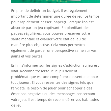
En plus de définir un budget, il est également
important de déterminer une durée de jeu. Le temps
peut rapidement passer inaperçu lorsque l’on est
absorbé par un jeu captivant. En planifiant des
pauses régulières, vous pouvez préserver votre
santé mentale et évaluer votre état de jeu de
manière plus objective. Cela vous permettra
également de garder une perspective saine sur vos
gains et vos pertes.
Enfin, s’informer sur les signes d’addiction au jeu est
vital. Reconnaître lorsque le jeu devient
problématique est une compétence essentielle pour
tout joueur. Si vous ressentez des signes tels que
l’anxiété, le besoin de jouer pour échapper à des
émotions négatives ou des mensonges concernant
votre jeu, il est temps de reconsidérer vos habitudes
de jeu.