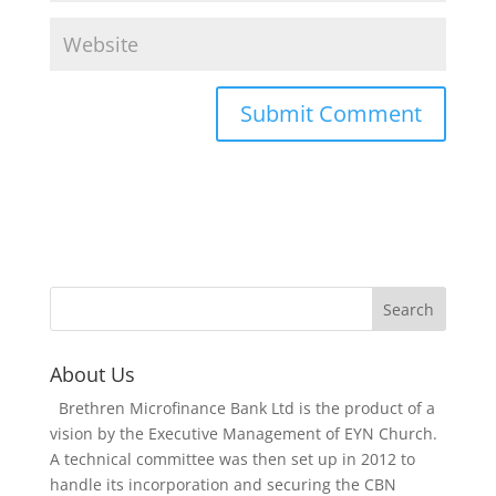
About Us
Brethren Microfinance Bank Ltd is the product of a
vision by the Executive Management of EYN Church.
A technical committee was then set up in 2012 to
handle its incorporation and securing the CBN