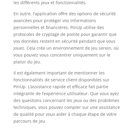
les différents jeux et fonctionnalités.
En outre, l’application offre des options de sécurité
avancées pour protéger vos informations
personnelles et financières. PinUp utilise des
protocoles de cryptage de pointe pour garantir que
vos données restent en sécurité pendant que vous
jouez. Cela crée un environnement de jeu serein, où
vous pouvez vous concentrer uniquement sur le
plaisir du jeu.
Il est également important de mentionner les
fonctionnalités de service client disponibles sur
PinUp. L’assistance rapide et efficace fait partie
intégrante de l’expérience utilisateur. Que vous ayez
des questions concernant les jeux ou des problèmes
techniques, vous pouvez compter sur une assistance
de qualité pour vous aider à chaque étape de votre
parcours de jeu.