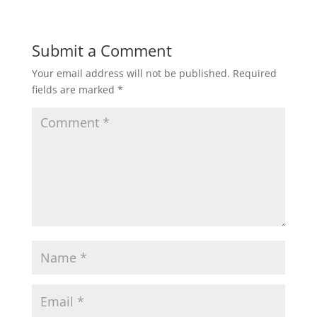
Submit a Comment
Your email address will not be published.
Required
fields are marked
*