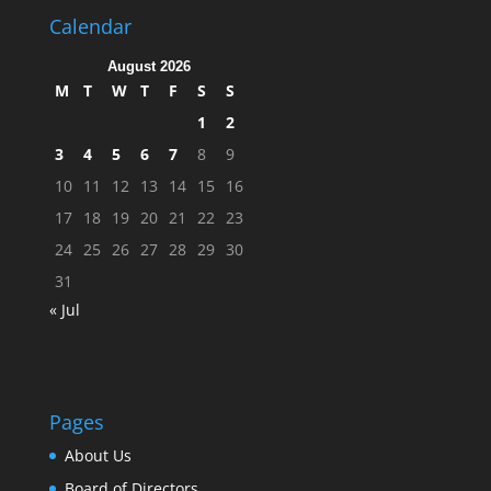
Calendar
August 2026
M
T
W
T
F
S
S
1
2
3
4
5
6
7
8
9
10
11
12
13
14
15
16
17
18
19
20
21
22
23
24
25
26
27
28
29
30
31
« Jul
Pages
About Us
Board of Directors