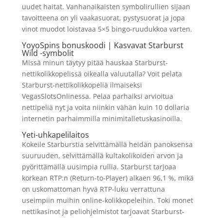
uudet haitat. Vanhanaikaisten symbolirullien sijaan
tavoitteena on yli vaakasuorat, pystysuorat ja jopa
vinot muodot loistavaa 5×5 bingo-ruudukkoa varten.
YoyoSpins bonuskoodi | Kasvavat Starburst
Wild -symbolit
Missä minun täytyy pitää hauskaa Starburst-
nettikolikkopelissä oikealla valuutalla? Voit pelata
Starburst-nettikolikkopeliä ilmaiseksi
VegasSlotsOnlinessa. Pelaa parhaiksi arvioitua
nettipeliä nyt ja voita niinkin vähän kuin 10 dollaria
internetin parhaimmilla minimitalletuskasinoilla.
Yeti-uhkapelilaitos
Kokeile Starburstia selvittämällä heidän panoksensa
suuruuden, selvittämällä kultakolikoiden arvon ja
pyörittämällä uusimpia rullia. Starburst tarjoaa
korkean RTP:n (Return-to-Player) alkaen 96,1 %, mikä
on uskomattoman hyvä RTP-luku verrattuna
useimpiin muihin online-kolikkopeleihin. Toki monet
nettikasinot ja peliohjelmistot tarjoavat Starburst-