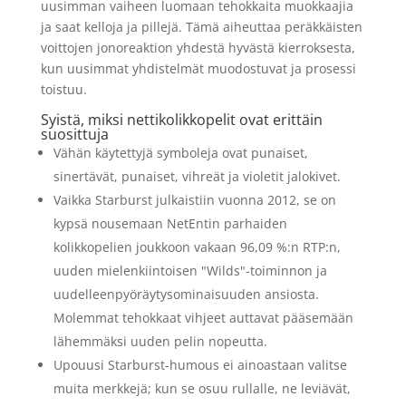
uusimman vaiheen luomaan tehokkaita muokkaajia
ja saat kelloja ja pillejä. Tämä aiheuttaa peräkkäisten
voittojen jonoreaktion yhdestä hyvästä kierroksesta,
kun uusimmat yhdistelmät muodostuvat ja prosessi
toistuu.
Syistä, miksi nettikolikkopelit ovat erittäin
suosittuja
Vähän käytettyjä symboleja ovat punaiset,
sinertävät, punaiset, vihreät ja violetit jalokivet.
Vaikka Starburst julkaistiin vuonna 2012, se on
kypsä nousemaan NetEntin parhaiden
kolikkopelien joukkoon vakaan 96,09 %:n RTP:n,
uuden mielenkiintoisen "Wilds"-toiminnon ja
uudelleenpyöräytysominaisuuden ansiosta.
Molemmat tehokkaat vihjeet auttavat pääsemään
lähemmäksi uuden pelin nopeutta.
Upouusi Starburst-humous ei ainoastaan ​​valitse
muita merkkejä; kun se osuu rullalle, ne leviävät,