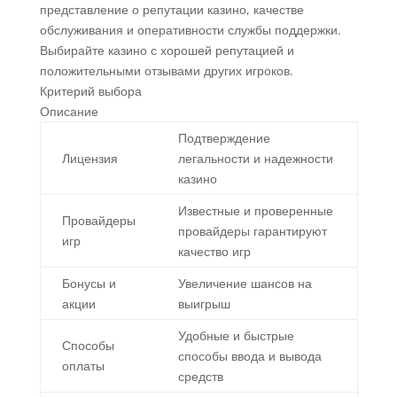
представление о репутации казино, качестве
обслуживания и оперативности службы поддержки.
Выбирайте казино с хорошей репутацией и
положительными отзывами других игроков.
Критерий выбора
Описание
Подтверждение
Лицензия
легальности и надежности
казино
Известные и проверенные
Провайдеры
провайдеры гарантируют
игр
качество игр
Бонусы и
Увеличение шансов на
акции
выигрыш
Удобные и быстрые
Способы
способы ввода и вывода
оплаты
средств