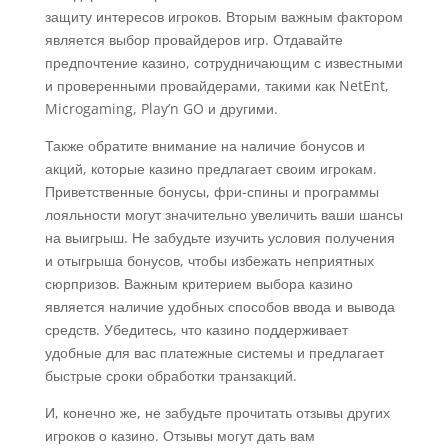
защиту интересов игроков. Вторым важным фактором
является выбор провайдеров игр. Отдавайте
предпочтение казино, сотрудничающим с известными
и проверенными провайдерами, такими как NetEnt,
Microgaming, Play’n GO и другими.
Также обратите внимание на наличие бонусов и
акций, которые казино предлагает своим игрокам.
Приветственные бонусы, фри-спины и программы
лояльности могут значительно увеличить ваши шансы
на выигрыш. Не забудьте изучить условия получения
и отыгрыша бонусов, чтобы избежать неприятных
сюрпризов. Важным критерием выбора казино
является наличие удобных способов ввода и вывода
средств. Убедитесь, что казино поддерживает
удобные для вас платежные системы и предлагает
быстрые сроки обработки транзакций.
И, конечно же, не забудьте прочитать отзывы других
игроков о казино. Отзывы могут дать вам