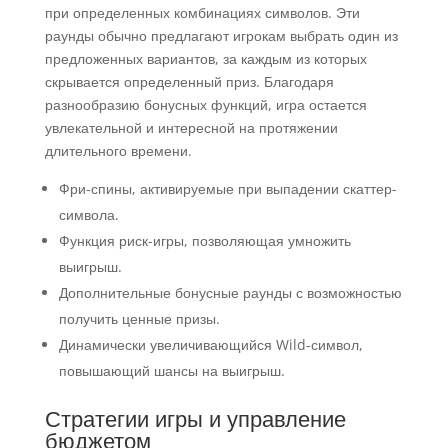
при определенных комбинациях символов. Эти
раунды обычно предлагают игрокам выбрать один из
предложенных вариантов, за каждым из которых
скрывается определенный приз. Благодаря
разнообразию бонусных функций, игра остается
увлекательной и интересной на протяжении
длительного времени.
Фри-спины, активируемые при выпадении скаттер-
символа.
Функция риск-игры, позволяющая умножить
выигрыш.
Дополнительные бонусные раунды с возможностью
получить ценные призы.
Динамически увеличивающийся Wild-символ,
повышающий шансы на выигрыш.
Стратегии игры и управление
бюджетом