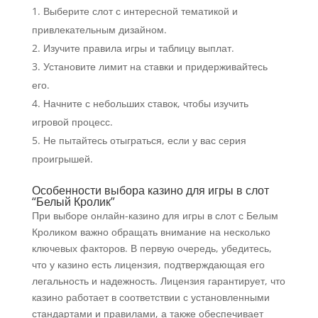
Выберите слот с интересной тематикой и
привлекательным дизайном.
Изучите правила игры и таблицу выплат.
Установите лимит на ставки и придерживайтесь
его.
Начните с небольших ставок, чтобы изучить
игровой процесс.
Не пытайтесь отыграться, если у вас серия
проигрышей.
Особенности выбора казино для игры в слот
“Белый Кролик”
При выборе онлайн-казино для игры в слот с Белым
Кроликом важно обращать внимание на несколько
ключевых факторов. В первую очередь, убедитесь,
что у казино есть лицензия, подтверждающая его
легальность и надежность. Лицензия гарантирует, что
казино работает в соответствии с установленными
стандартами и правилами, а также обеспечивает