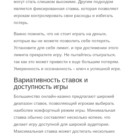
могут стать слишком высокими. Другим подходом
является фиксированная ставка, которая позволяет
игрокам контролировать свои расходы и избегать
потерь.
Важно помнить, что не стоит играть на деньги,
которые вы не можете позволить себе потерять.
Установите для себя лимит, и при достижении этого
лимита прекратите игру. Не пытайтесь отыграться,
так как это может привести к еще большим потерям.
Умеренность и осознанность – ключ к успешной игре.
Вариативность ставок и
доступность игры
Большинство онлайн-казино предлагают широкий
диапазон ставок, позволяющий игрокам выбирать
наиболее комфортный режим игры. Минимальная
ставка обычно составляет несколько копеек, что
делает игру доступной для широкой аудитории.
Максимальная ставка может достигать нескольких