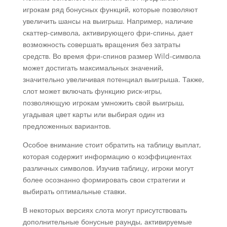
игрокам ряд бонусных функций, которые позволяют
увеличить шансы на выигрыш. Например, наличие
скаттер-символа, активирующего фри-спины, дает
возможность совершать вращения без затраты
средств. Во время фри-спинов размер Wild-символа
может достигать максимальных значений,
значительно увеличивая потенциал выигрыша. Также,
слот может включать функцию риск-игры,
позволяющую игрокам умножить свой выигрыш,
угадывая цвет карты или выбирая один из
предложенных вариантов.
Особое внимание стоит обратить на таблицу выплат,
которая содержит информацию о коэффициентах
различных символов. Изучив таблицу, игроки могут
более осознанно формировать свои стратегии и
выбирать оптимальные ставки.
В некоторых версиях слота могут присутствовать
дополнительные бонусные раунды, активируемые