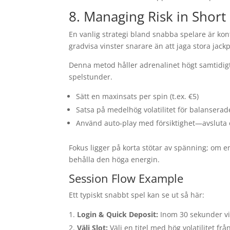
8. Managing Risk in Short
En vanlig strategi bland snabba spelare är kon
gradvisa vinster snarare än att jaga stora jackp
Denna metod håller adrenalinet högt samtidigt
spelstunder.
Sätt en maxinsats per spin (t.ex. €5)
Satsa på medelhög volatilitet för balanserad
Använd auto‑play med försiktighet—avsluta e
Fokus ligger på korta stötar av spänning; om e
behålla den höga energin.
Session Flow Example
Ett typiskt snabbt spel kan se ut så här:
Login & Quick Deposit:
Inom 30 sekunder via
Välj Slot:
Välj en titel med hög volatilitet frå