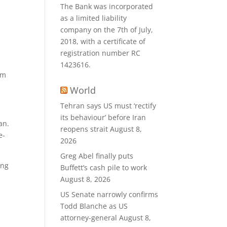
The Bank was incorporated
as a limited liability
company on the 7th of July,
2018, with a certificate of
registration number RC
1423616.
om
World
Tehran says US must ‘rectify
its behaviour’ before Iran
an.
reopens strait
August 8,
e-
2026
Greg Abel finally puts
ing
Buffett’s cash pile to work
August 8, 2026
US Senate narrowly confirms
Todd Blanche as US
attorney-general
August 8,