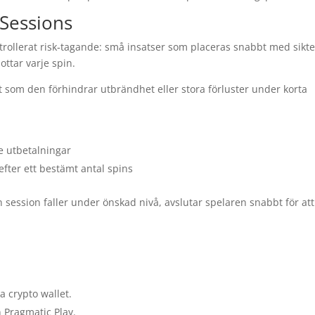
 Sessions
trollerat risk‑tagande: små insatser som placeras snabbt med sikt
ottar varje spin.
 som den förhindrar utbrändhet eller stora förluster under korta
e utbetalningar
fter ett bestämt antal spins
n session faller under önskad nivå, avslutar spelaren snabbt för att
 crypto wallet.
n Pragmatic Play.