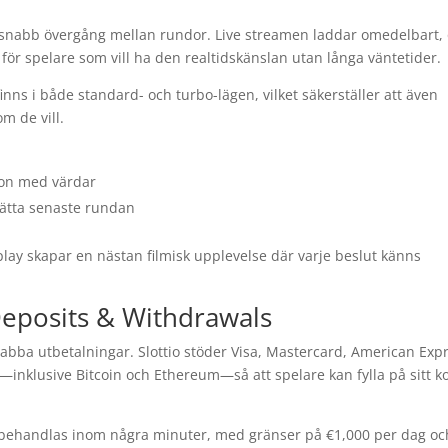
r snabb övergång mellan rundor. Live streamen laddar omedelbart,
ör spelare som vill ha den realtidskänslan utan långa väntetider.
finns i både standard- och turbo-lägen, vilket säkerställer att även
m de vill.
ion med värdar
sätta senaste rundan
ay skapar en nästan filmisk upplevelse där varje beslut känns
Deposits & Withdrawals
abba utbetalningar. Slottio stöder Visa, Mastercard, American Expr
r—inklusive Bitcoin och Ethereum—så att spelare kan fylla på sitt k
ar behandlas inom några minuter, med gränser på €1,000 per dag oc