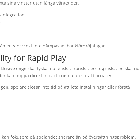
ta sina vinster utan långa väntetider.
sintegration
r
rån en stor vinst inte dämpas av bankfördröjningar.
ity for Rapid Play
usive engelska, tyska, italienska, franska, portugisiska, polska, n
der kan hoppa direkt in i actionen utan språkbarriärer.
n; spelare slösar inte tid på att leta inställningar eller förstå
t
e kan fokusera på spelandet snarare än på översättningsproblem.