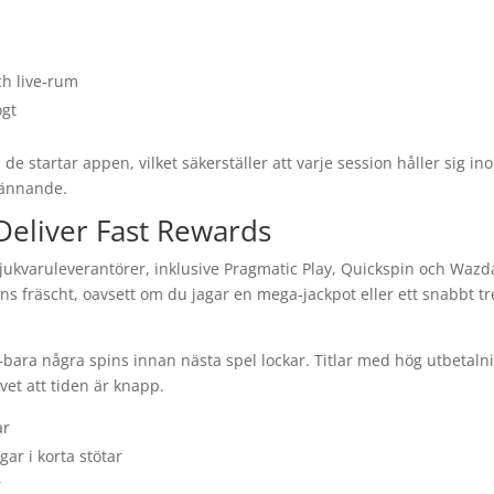
ch live-rum
ögt
de startar appen, vilket säkerställer att varje session håller sig in
pännande.
 Deliver Fast Rewards
 mjukvaruleverantörer, inklusive Pragmatic Play, Quickspin och Wazd
ns fräscht, oavsett om du jagar en mega‑jackpot eller ett snabbt tr
bara några spins innan nästa spel lockar. Titlar med hög utbetaln
vet att tiden är knapp.
ar
gar i korta stötar
r