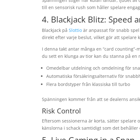
Spänningen stiger när kulan landar; ljudet av 
till en sensorisk rush som håller spelare enga
4. Blackjack Blitz: Speed 
Blackjack på
Slottio
är anpassat för snabb spel
direkt efter varje beslut, vilket gör att spelare
I denna takt antar många en “card counting”-
du sett en klunga av tior kan du stanna på en 
Omedelbar utdelning och omdelning för sn
Automatiska försäkringsalternativ för snabb
Flera bordstyper från klassiska till turbo
Spänningen kommer från att se dealerns ansikte 
Risk Control
Eftersom sessionerna är korta, sätter spelare o
känslorna i schack samtidigt som det behåller