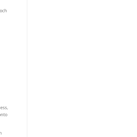
 och
ess,
onto
h