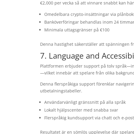
€2,000 per vecka så att vinnare snabbt kan häm
Omedelbara crypto-insättningar via plånbok
Banköverföringar behandlas inom 24 timma
Minimala uttagsgränser på €100
Denna hastighet säkerställer att spänningen f
7. Language and Accessibil
Plattformen erbjuder support på tolv språk—inkl
—vilket innebär att spelare från olika bakgrun
Denna flerspråkiga support förenklar navigeringe
utbetalningstabeller.
Användarvänligt gränssnitt på alla språk
Lokalt hjälpscenter med snabba svar
Flerspråkig kundsupport via chatt och e-pos
Resultatet är en sömlös upplevelse där spelar