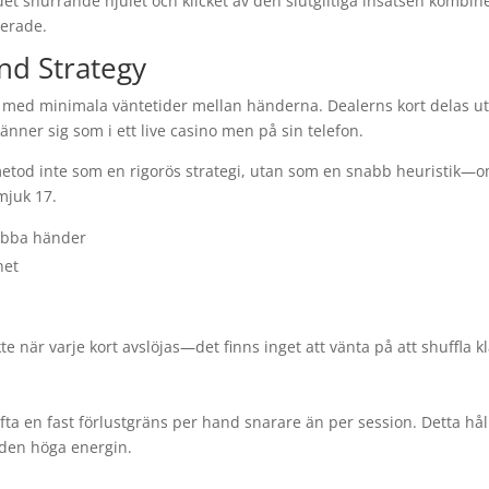
det snurrande hjulet och klicket av den slutgiltiga insatsen kombin
gerade.
and Strategy
 med minimala väntetider mellan händerna. Dealerns kort delas u
 känner sig som i ett live casino men på sin telefon.
metod inte som en rigorös strategi, utan som en snabb heuristik—
mjuk 17.
abba händer
het
när varje kort avslöjas—det finns inget att vänta på att shuffla kl
fta en fast förlustgräns per hand snarare än per session. Detta hål
 den höga energin.