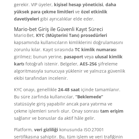
gerekir. VIP üyeler,
kişisel hesap yöneticisi
,
daha
yüksek para çekme limitleri
ve
özel etkinlik
davetiyeleri
gibi ayrıcalıklar elde eder.
Mario-bet Giriş ile Güvenli Kayıt Süreci
Mario Bet,
KYC (Müşterini Tanı) prosedürleri
kapsamında kullanıcıların kimliklerini doğrulamasını
zorunlu kılar. Kayıt sırasında
TC kimlik numarası
girilmez; bunun yerine,
pasaport
veya
ulusal kimlik
kartı
fotoğrafı istenir. Belgeler,
AES‑256
şifreleme
algoritmasıyla sunucuya yüklenir ve yalnızca güvenlik
ekibi tarafından incelenir.
KYC onayı, genellikle
24‑48 saat
içinde tamamlanır.
Bu süre zarfında kullanıcılar,
“Beklemede”
statüsüyle giriş yapabilir ancak para yatırma ve
çekme işlemleri sınırlı olur. Onay sonrası
tam erişim
sağlanır ve bonuslar da aktif hâle gelir.
Platform,
veri gizliliği
konusunda ISO 27001
sertifikasına sahiptir. Bu, tüm işlem ve veri trafiğinin