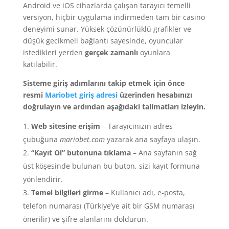
Android ve iOS cihazlarda çalışan tarayıcı temelli
versiyon, hiçbir uygulama indirmeden tam bir casino
deneyimi sunar. Yüksek çözünürlüklü grafikler ve
düşük gecikmeli bağlantı sayesinde, oyuncular
istedikleri yerden
gerçek zamanlı
oyunlara
katılabilir.
Sisteme giriş adımlarını takip etmek için önce
resmi
Mariobet giriş adresi
üzerinden hesabınızı
doğrulayın ve ardından aşağıdaki talimatları izleyin.
Web sitesine erişim
– Tarayıcınızın adres
çubuğuna
mariobet.com
yazarak ana sayfaya ulaşın.
“Kayıt Ol” butonuna tıklama
– Ana sayfanın sağ
üst köşesinde bulunan bu buton, sizi kayıt formuna
yönlendirir.
Temel bilgileri girme
– Kullanıcı adı, e‑posta,
telefon numarası (Türkiye’ye ait bir GSM numarası
önerilir) ve şifre alanlarını doldurun.