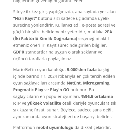
bilgilerinin güvenliğini garanti eder.
Siteye ilk kez giriş yaptığınızda, ana sayfada yer alan
“Hızlı Kayıt”
butonu sizi sadece üç adımda üyelik
sürecine yönlendirir. Kullanıcı adı, e‑posta adresi ve
güçlü bir şifre belirlemeniz yeterlidir; mutlaka
2FA
(İki Faktörlü Kimlik Doğrulama)
seçeneğini aktif
etmeniz önerilir. Kayıt sürecinde girilen bilgiler,
GDPR
standartlarına uygun olarak saklanır ve
üçüncü taraflarla paylaşılmaz.
Mario Bet’in oyun kataloğu,
5.000’den fazla
başlığı
içinde barındırır. 2024 itibarıyla en çok tercih edilen
oyun sağlayıcıları arasında
NetEnt, Microgaming,
Pragmatic Play
ve
Play’n GO
bulunur. Bu
sağlayıcıların en popüler oyunları,
%96.5 ortalama
RTP
ve
yüksek volatilite
özellikleriyle oyunculara sık
sık kazanç fırsatı sunar. Böylece, sadece şans değil,
aynı zamanda oyun stratejileri de başarıyı belirler.
Platformun
mobil uyumluluğu
da dikkat çekicidir.