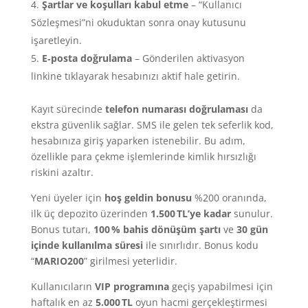
Şartlar ve koşulları kabul etme
– “Kullanıcı
Sözleşmesi”ni okuduktan sonra onay kutusunu
işaretleyin.
E‑posta doğrulama
– Gönderilen aktivasyon
linkine tıklayarak hesabınızı aktif hale getirin.
Kayıt sürecinde
telefon numarası doğrulaması
da
ekstra güvenlik sağlar. SMS ile gelen tek seferlik kod,
hesabınıza giriş yaparken istenebilir. Bu adım,
özellikle para çekme işlemlerinde kimlik hırsızlığı
riskini azaltır.
Yeni üyeler için
hoş geldin bonusu
%200 oranında,
ilk üç depozito üzerinden
1.500 TL’ye kadar
sunulur.
Bonus tutarı,
100 % bahis dönüşüm şartı
ve
30 gün
içinde kullanılma süresi
ile sınırlıdır. Bonus kodu
“
MARIO200
” girilmesi yeterlidir.
Kullanıcıların
VIP programına
geçiş yapabilmesi için
haftalık en az
5.000 TL
oyun hacmi gerçekleştirmesi