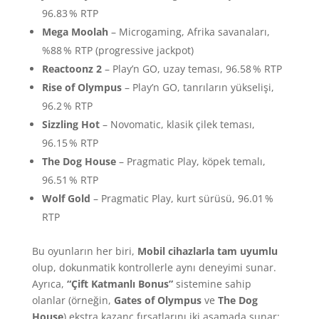
96.83 % RTP
Mega Moolah
– Microgaming, Afrika savanaları,
%88 % RTP (progressive jackpot)
Reactoonz 2
– Play’n GO, uzay teması, 96.58 % RTP
Rise of Olympus
– Play’n GO, tanrıların yükselişi,
96.2 % RTP
Sizzling Hot
– Novomatic, klasik çilek teması,
96.15 % RTP
The Dog House
– Pragmatic Play, köpek temalı,
96.51 % RTP
Wolf Gold
– Pragmatic Play, kurt sürüsü, 96.01 %
RTP
Bu oyunların her biri,
Mobil cihazlarla tam uyumlu
olup, dokunmatik kontrollerle aynı deneyimi sunar.
Ayrıca,
“Çift Katmanlı Bonus”
sistemine sahip
olanlar (örneğin,
Gates of Olympus
ve
The Dog
House
) ekstra kazanç fırsatlarını iki aşamada sunar: