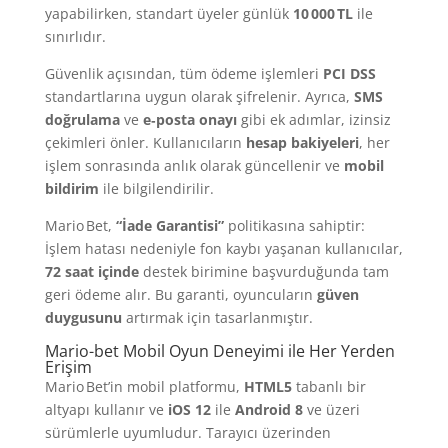
yapabilirken, standart üyeler günlük
10 000 TL
ile
sınırlıdır.
Güvenlik açısından, tüm ödeme işlemleri
PCI DSS
standartlarına uygun olarak şifrelenir. Ayrıca,
SMS
doğrulama
ve
e‑posta onayı
gibi ek adımlar, izinsiz
çekimleri önler. Kullanıcıların
hesap bakiyeleri
, her
işlem sonrasında anlık olarak güncellenir ve
mobil
bildirim
ile bilgilendirilir.
Mario Bet,
“İade Garantisi”
politikasına sahiptir:
İşlem hatası nedeniyle fon kaybı yaşanan kullanıcılar,
72 saat içinde
destek birimine başvurduğunda tam
geri ödeme alır. Bu garanti, oyuncuların
güven
duygusunu
artırmak için tasarlanmıştır.
Mario-bet Mobil Oyun Deneyimi ile Her Yerden
Erişim
Mario Bet’in mobil platformu,
HTML5
tabanlı bir
altyapı kullanır ve
iOS 12
ile
Android 8
ve üzeri
sürümlerle uyumludur. Tarayıcı üzerinden