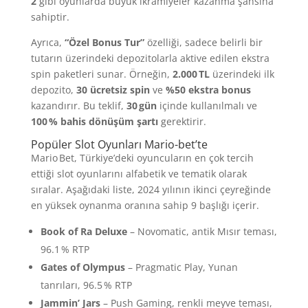
2
gibi oyunlarda büyük ikramiyeler kazanma şansına
sahiptir.
Ayrıca,
“Özel Bonus Tur”
özelliği, sadece belirli bir
tutarın üzerindeki depozitolarla aktive edilen ekstra
spin paketleri sunar. Örneğin,
2.000 TL
üzerindeki ilk
depozito,
30 ücretsiz spin
ve
%50 ekstra bonus
kazandırır. Bu teklif,
30 gün
içinde kullanılmalı ve
100 % bahis dönüşüm şartı
gerektirir.
Popüler Slot Oyunları Mario-bet’te
Mario Bet, Türkiye’deki oyuncuların en çok tercih
ettiği slot oyunlarını alfabetik ve tematik olarak
sıralar. Aşağıdaki liste, 2024 yılının ikinci çeyreğinde
en yüksek oynanma oranına sahip 9 başlığı içerir.
Book of Ra Deluxe
– Novomatic, antik Mısır teması,
96.1 % RTP
Gates of Olympus
– Pragmatic Play, Yunan
tanrıları, 96.5 % RTP
Jammin’ Jars
– Push Gaming, renkli meyve teması,