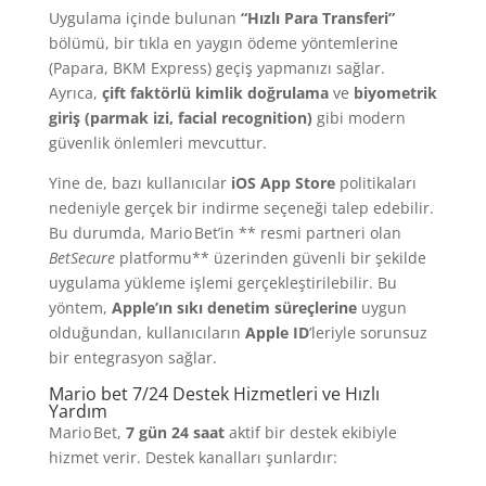
Uygulama içinde bulunan
“Hızlı Para Transferi”
bölümü, bir tıkla en yaygın ödeme yöntemlerine
(Papara, BKM Express) geçiş yapmanızı sağlar.
Ayrıca,
çift faktörlü kimlik doğrulama
ve
biyometrik
giriş (parmak izi, facial recognition)
gibi modern
güvenlik önlemleri mevcuttur.
Yine de, bazı kullanıcılar
iOS App Store
politikaları
nedeniyle gerçek bir indirme seçeneği talep edebilir.
Bu durumda, Mario Bet’in ** resmi partneri olan
BetSecure
platformu** üzerinden güvenli bir şekilde
uygulama yükleme işlemi gerçekleştirilebilir. Bu
yöntem,
Apple’ın sıkı denetim süreçlerine
uygun
olduğundan, kullanıcıların
Apple ID
’leriyle sorunsuz
bir entegrasyon sağlar.
Mario bet 7/24 Destek Hizmetleri ve Hızlı
Yardım
Mario Bet,
7 gün 24 saat
aktif bir destek ekibiyle
hizmet verir. Destek kanalları şunlardır: