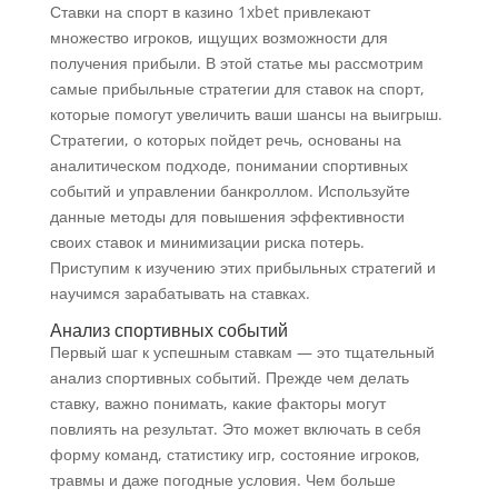
Ставки на спорт в казино 1xbet привлекают
множество игроков, ищущих возможности для
получения прибыли. В этой статье мы рассмотрим
самые прибыльные стратегии для ставок на спорт,
которые помогут увеличить ваши шансы на выигрыш.
Стратегии, о которых пойдет речь, основаны на
аналитическом подходе, понимании спортивных
событий и управлении банкроллом. Используйте
данные методы для повышения эффективности
своих ставок и минимизации риска потерь.
Приступим к изучению этих прибыльных стратегий и
научимся зарабатывать на ставках.
Анализ спортивных событий
Первый шаг к успешным ставкам — это тщательный
анализ спортивных событий. Прежде чем делать
ставку, важно понимать, какие факторы могут
повлиять на результат. Это может включать в себя
форму команд, статистику игр, состояние игроков,
травмы и даже погодные условия. Чем больше