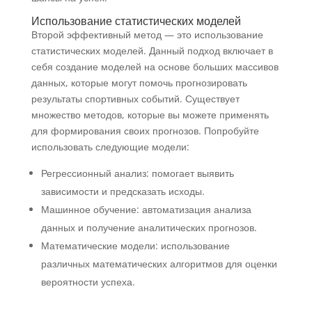
Использование статистических моделей
Второй эффективный метод — это использование
статистических моделей. Данный подход включает в
себя создание моделей на основе больших массивов
данных, которые могут помочь прогнозировать
результаты спортивных событий. Существует
множество методов, которые вы можете применять
для формирования своих прогнозов. Попробуйте
использовать следующие модели:
Регрессионный анализ: помогает выявить
зависимости и предсказать исходы.
Машинное обучение: автоматизация анализа
данных и получение аналитических прогнозов.
Математические модели: использование
различных математических алгоритмов для оценки
вероятности успеха.