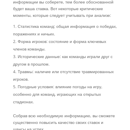
информации вы соберете, тем более обоснованной
будет ваша ставка. Вот некоторые критические
моменты, которые следует учитывать при анализе:
Статистика команд: общая информация о победах,
поражениях и ничьих.
Форма игроков: состояние и форма ключевых
членов команды.
Исторические данные: как команды играли друг с
другом в прошлом.
Травмы: наличие или отсутствие травмированных
игроков.
Погодные условия: влияние погоды на игру,
особенно для команд, играющих на открытых
стадионах.
Собрав всю необходимую информацию, вы сможете
существенно повысить качество своих ставок и
шансы на успех.