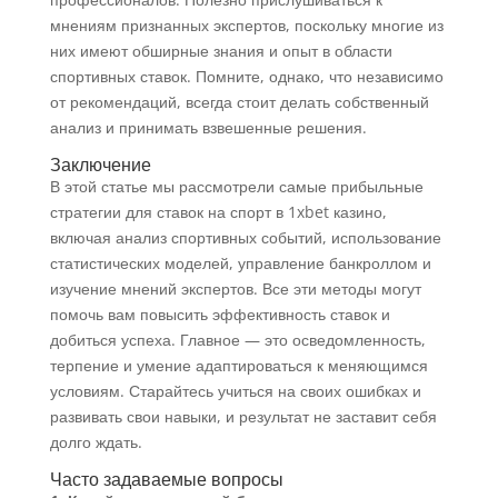
мнениям признанных экспертов, поскольку многие из
них имеют обширные знания и опыт в области
спортивных ставок. Помните, однако, что независимо
от рекомендаций, всегда стоит делать собственный
анализ и принимать взвешенные решения.
Заключение
В этой статье мы рассмотрели самые прибыльные
стратегии для ставок на спорт в 1xbet казино,
включая анализ спортивных событий, использование
статистических моделей, управление банкроллом и
изучение мнений экспертов. Все эти методы могут
помочь вам повысить эффективность ставок и
добиться успеха. Главное — это осведомленность,
терпение и умение адаптироваться к меняющимся
условиям. Старайтесь учиться на своих ошибках и
развивать свои навыки, и результат не заставит себя
долго ждать.
Часто задаваемые вопросы