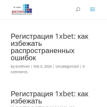
Регистрация 1xbet: как
избежать
распространенных
ошибок
by
brethren
|
Feb 6, 2026
|
Uncategorized
|
0
comments
Регистрация 1xbet: как
избежать