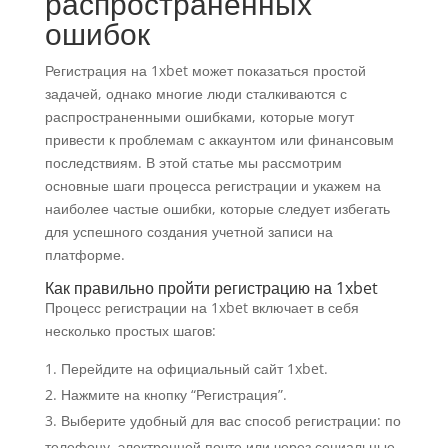
распространенных
ошибок
Регистрация на 1xbet может показаться простой
задачей, однако многие люди сталкиваются с
распространенными ошибками, которые могут
привести к проблемам с аккаунтом или финансовым
последствиям. В этой статье мы рассмотрим
основные шаги процесса регистрации и укажем на
наиболее частые ошибки, которые следует избегать
для успешного создания учетной записи на
платформе.
Как правильно пройти регистрацию на 1xbet
Процесс регистрации на 1xbet включает в себя
несколько простых шагов:
Перейдите на официальный сайт 1xbet.
Нажмите на кнопку “Регистрация”.
Выберите удобный для вас способ регистрации: по
телефону, электронной почте или через социальные