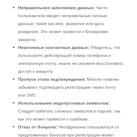
Неправильное заполнение данных:
Часто
пользователи вводят неправильные личные
данные, такие как имя, фамилия или дата
рождения. Это может привести к блокировке
аккаунта.
Неактивные контактные данные:
Убедитесь, что
используете действующий номер телефона и
электронную почту, иначе не сможете восстановить
доступ к аккаунту.
Пропуск этапа подтверждения:
Многие новички
забывают подтвердить регистрацию через почту
или SMS.
Использование недопустимых символов:
Следует избегать сложных символов в пароле, так
как это может привести к ошибкам.
Отказ от бонусов:
Необдуманно отказываться от
предложенных бонусов при регистрации может