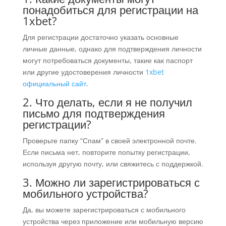
понадобиться для регистрации на
1xbet?
Для регистрации достаточно указать основные
личные данные, однако для подтверждения личности
могут потребоваться документы, такие как паспорт
или другие удостоверения личности
1xbet
официальный сайт
.
2. Что делать, если я не получил
письмо для подтверждения
регистрации?
Проверьте папку “Спам” в своей электронной почте.
Если письма нет, повторите попытку регистрации,
используя другую почту, или свяжитесь с поддержкой.
3. Можно ли зарегистрироваться с
мобильного устройства?
Да, вы можете зарегистрироваться с мобильного
устройства через приложение или мобильную версию