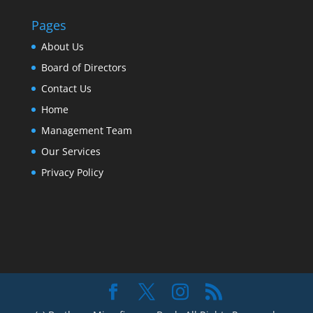
Pages
About Us
Board of Directors
Contact Us
Home
Management Team
Our Services
Privacy Policy