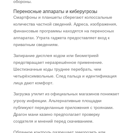
обороны.
Переносные аппараты и киберугрозы
Смартфоны и планшеты сберегают колоссальные
количества частной сведений. Адреса, изображения,
финансовые программы находятся на переносных
аппаратах. Утрата гаджета предоставляет вход к
приватным сведениям.
Запирание дисплея кодом или биометрией
предотвращает неразрешённое применение.
Шестизначные коды труднее перебрать, чем
четырёхсимвольные. След пальца и идентификация
лица дают комфорт.
Загрузка утилит из официальных магазинов понижает
угрозу инфекции. Альтернативные площадки
публикуют переделанные приложения с троянами.
Драгон мани казино предполагает проверку
создателя и мнений перед скачиванием.
Облачное контроль разрешает заморозить или