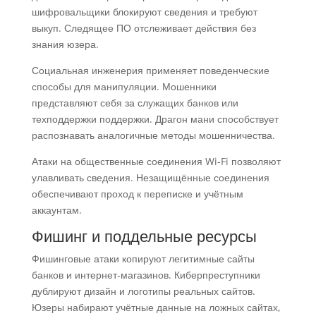
шифровальщики блокируют сведения и требуют
выкуп. Следящее ПО отслеживает действия без
знания юзера.
Социальная инженерия применяет поведенческие
способы для манипуляции. Мошенники
представляют себя за служащих банков или
техподдержки поддержки. Драгон мани способствует
распознавать аналогичные методы мошенничества.
Атаки на общественные соединения Wi-Fi позволяют
улавливать сведения. Незащищённые соединения
обеспечивают проход к переписке и учётным
аккаунтам.
Фишинг и поддельные ресурсы
Фишинговые атаки копируют легитимные сайты
банков и интернет-магазинов. Киберпреступники
дублируют дизайн и логотипы реальных сайтов.
Юзеры набирают учётные данные на ложных сайтах,