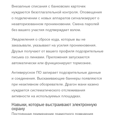
Внезапные списания с банковских карточек
нуждаются безотлагательной контроля. Оповещения
о подключении с новых аппаратов сигнализируют о
неавторизованном проникновении. Смена паролей
без вашего участия подтверждает взлом.
Уведомления о сбросе кода, которые вы не
заказывали, указывают на усилия проникновения.
Друзья получают от вашего профиля подозрительные
письма со линками. Приложения запускаются
автоматически или функционируют тормознее.
Антивирусное ПО запирает подозрительные данные
и соединения. Выскакивающие баннеры появляются
при неактивном обозревателе. Драгон мани казино
нуждается систематического отслеживания
активности на используемых площадках.
Навыки, которые выстраивают электронную
охрану
Постоянная применение грамотного поведения