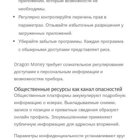
приложений, которым возможности не
необходимы.
Регулярно контролируйте перечень прав в
параметрах. Отзывайте избыточные разрешения у
загруженных приложений.
Убирайте забытые программы. Каждая программа
с обширными доступами представляет риск.
Dragon Money требует сознательное регулирование
доступами к персональным информации и
возможностям прибора.
Общественные ресурсы как канал опасностей
Общественные платформы аккумулируют подробную
информацию о юзерах. Выкладываемые снимки,
записи о позиции и приватные сведения образуют
онлайн профиль. Злоумышленники применяют
публичную информацию для адресных вторжений.
Параметры конфиденциальности устанавливают круг