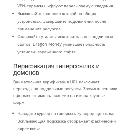
VPN-сервисы шифруют пересылаемую сведения.
Выключайте хранение ключей на общих
устройствах. Завершайте подключения после
применения ресурсов.
Скачивайте утилиты исключительно с подлинных
сайтов. Dragon Money уменьшает опасность
установки заражённого софта.
Верификация гиперссылок и
доменов
Внимательная верификация URL исключает
переходы на поддельные ресурсы. Злоумышленники
оформляют имена, похожие на имена крупных
фирм.
Наводите курсор на гиперссылку перед щелчком.
Всплывающая подсказка отображает фактический
адрес клика.