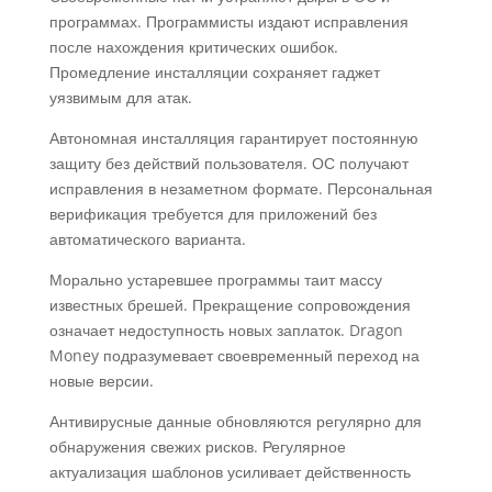
программах. Программисты издают исправления
после нахождения критических ошибок.
Промедление инсталляции сохраняет гаджет
уязвимым для атак.
Автономная инсталляция гарантирует постоянную
защиту без действий пользователя. ОС получают
исправления в незаметном формате. Персональная
верификация требуется для приложений без
автоматического варианта.
Морально устаревшее программы таит массу
известных брешей. Прекращение сопровождения
означает недоступность новых заплаток. Dragon
Money подразумевает своевременный переход на
новые версии.
Антивирусные данные обновляются регулярно для
обнаружения свежих рисков. Регулярное
актуализация шаблонов усиливает действенность