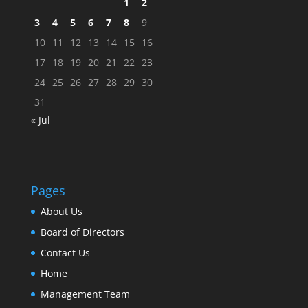
1
2
3
4
5
6
7
8
9
10
11
12
13
14
15
16
17
18
19
20
21
22
23
24
25
26
27
28
29
30
31
« Jul
Pages
About Us
Board of Directors
Contact Us
Home
Management Team