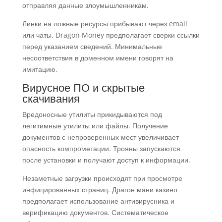
отправляя данные злоумышленникам.
Линки на ложные ресурсы прибывают через email
или чаты. Dragon Money предполагает сверки ссылки
перед указанием сведений. Минимальные
несоответствия в доменном имени говорят на
имитацию.
Вирусное ПО и скрытые
скачивания
Вредоносные утилиты прикидываются под
легитимные утилиты или файлы. Получение
документов с непроверенных мест увеличивает
опасность компрометации. Трояны запускаются
после установки и получают доступ к информации.
Незаметные загрузки происходят при просмотре
инфицированных страниц. Драгон мани казино
предполагает использование антивирусника и
верификацию документов. Систематическое