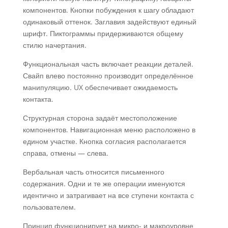
компонентов. Кнопки побуждения к шагу обладают
одинаковый оттенок. Заглавия задействуют единый
шрифт. Пиктограммы придерживаются общему
стилю начертания.
Функциональная часть включает реакции деталей.
Свайп влево постоянно производит определённое
манипуляцию. UX обеспечивает ожидаемость
контакта.
Структурная сторона задаёт местоположение
компонентов. Навигационная меню расположено в
едином участке. Кнопка согласия располагается
справа, отмены — слева.
Вербальная часть относится письменного
содержания. Одни и те же операции именуются
идентично и затрагивает на все ступени контакта с
пользователем.
Принцип функционирует на микро- и макроуровне