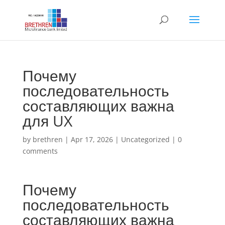
Почему
последовательность
составляющих важна
для UX
by
brethren
|
Apr 17, 2026
|
Uncategorized
|
0
comments
Почему
последовательность
составляющих важна