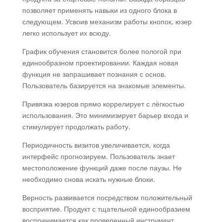
позволяет применять навыки из одного блока в
следующем. Усвоив механизм работы кнопок, юзер
легко использует их всюду.
График обучения становится более пологой при
единообразном проектировании. Каждая новая
функция не запрашивает познания с основ.
Пользователь базируется на знакомые элементы.
Привязка юзеров прямо коррелирует с лёгкостью
использования. Это минимизирует барьер входа и
стимулирует продолжать работу.
Периодичность визитов увеличивается, когда
интерфейс прогнозируем. Пользователь знает
местоположение функций даже после паузы. Не
необходимо снова искать нужные блоки.
Верность развивается посредством положительный
восприятие. Продукт с тщательной единообразием
воспринимается как проверенный инструмент.