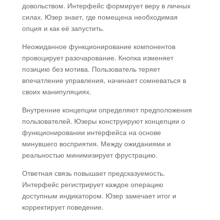
довольством. Интерфейс формирует веру в личных
силах. Юзер знает, где помещена необходимая
опция и как её запустить.
Неожиданное функционирование компонентов
провоцирует разочарование. Кнопка изменяет
позицию без мотива. Пользователь теряет
впечатление управления, начинает сомневаться в
своих манипуляциях.
Внутренние концепции определяют предположения
пользователей. Юзеры конструируют концепции о
функционировании интерфейса на основе
минувшего восприятия. Между ожиданиями и
реальностью минимизирует фрустрацию.
Ответная связь повышает предсказуемость.
Интерфейс регистрирует каждое операцию
доступным индикатором. Юзер замечает итог и
корректирует поведение.