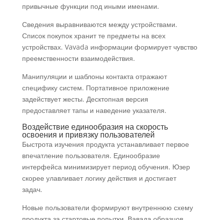
привычные функции под иными именами.
Сведения выравниваются между устройствами.
Список покупок хранит те предметы на всех
устройствах. Vavada информации формирует чувство
преемственности взаимодействия.
Манипуляции и шаблоны контакта отражают
специфику систем. Портативное приложение
задействует жесты. Десктопная версия
предоставляет тапы и наведение указателя.
Воздействие единообразия на скорость
освоения и привязку пользователей
Быстрота изучения продукта устанавливает первое
впечатление пользователя. Единообразие
интерфейса минимизирует период обучения. Юзер
скорее улавливает логику действия и достигает
задач.
Новые пользователи формируют внутреннюю схему
продукта за стартовые попытки. Вавада образцов