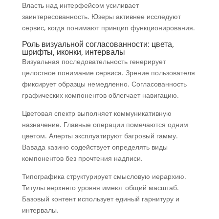
Власть над интерфейсом усиливает
заинтересованность. Юзеры активнее исследуют
сервис, когда понимают принцип функционирования.
Роль визуальной согласованности: цвета,
шрифты, иконки, интервалы
Визуальная последовательность генерирует
целостное понимание сервиса. Зрение пользователя
фиксирует образцы немедленно. Согласованность
графических компонентов облегчает навигацию.
Цветовая спектр выполняет коммуникативную
назначение. Главные операции помечаются одним
цветом. Алерты эксплуатируют багровый гамму.
Вавада казино содействует определять виды
компонентов без прочтения надписи.
Типографика структурирует смысловую иерархию.
Титулы верхнего уровня имеют общий масштаб.
Базовый контент использует единый гарнитуру и
интервалы.