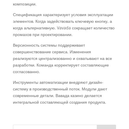
композиции.
Спецификация характеризует условия эксплуатации
элементов. Когда задействовать ключевую кнопку, а
когда альтернативную. Vavada сокращает количество
промахов при проектировании.
Версионность системы поддерживает
совершенствование сервиса. Изменения
реализуются централизованно и охватывают на все
разработки. Команда корректирует составляющие
согласованно.
Инструменты автоматизации внедряют дизайн-
систему в производственный поток. Модули дают
современные детали. Вавада казино делается
интегральной составляющей создания продукта.