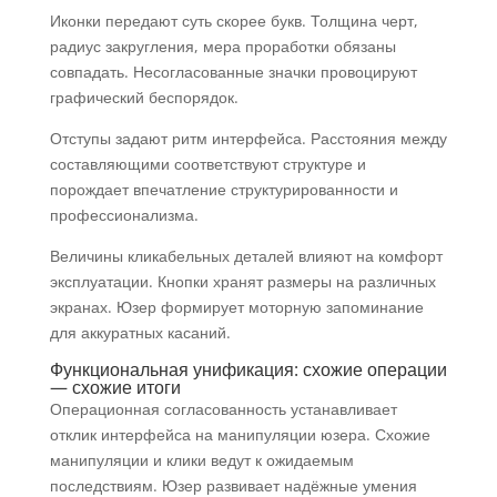
Иконки передают суть скорее букв. Толщина черт,
радиус закругления, мера проработки обязаны
совпадать. Несогласованные значки провоцируют
графический беспорядок.
Отступы задают ритм интерфейса. Расстояния между
составляющими соответствуют структуре и
порождает впечатление структурированности и
профессионализма.
Величины кликабельных деталей влияют на комфорт
эксплуатации. Кнопки хранят размеры на различных
экранах. Юзер формирует моторную запоминание
для аккуратных касаний.
Функциональная унификация: схожие операции
— схожие итоги
Операционная согласованность устанавливает
отклик интерфейса на манипуляции юзера. Схожие
манипуляции и клики ведут к ожидаемым
последствиям. Юзер развивает надёжные умения