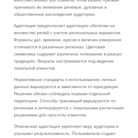
принимать во внимание речевые, духовные и
общественные расхождения аудитории.
Адаптация предполагает адаптацию оболочки на
множество речей с учетом региональных вариантов.
Форматы дат, времени, курсов и величин измерения
отличаются в различных регионах. Цветовая
символика содержит различное толкование в разных
традициях. Визуалы настраиваются под видение
локальной клиентов.
Нормативные стандарты к использованию личных
данных варьируются в зависимости от юрисдикции.
Решение обязан соблюдать нормам отдельной
территории. Способы транзакций варьируются по
регионам и интегрируются с локальными расчетными
решениями для простоты клиентов.
Этническая адаптация укрепляет веру аудитории и
улучшает результативность. Пользователи отдают