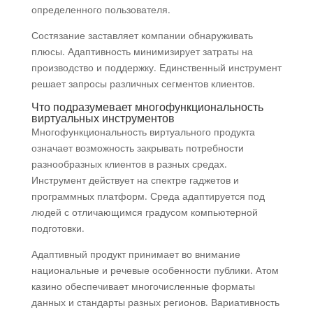
определенного пользователя.
Состязание заставляет компании обнаруживать
плюсы. Адаптивность минимизирует затраты на
производство и поддержку. Единственный инструмент
решает запросы различных сегментов клиентов.
Что подразумевает многофункциональность
виртуальных инструментов
Многофункциональность виртуального продукта
означает возможность закрывать потребности
разнообразных клиентов в разных средах.
Инструмент действует на спектре гаджетов и
программных платформ. Среда адаптируется под
людей с отличающимся градусом компьютерной
подготовки.
Адаптивный продукт принимает во внимание
национальные и речевые особенности публики. Aтом
казино обеспечивает многочисленные форматы
данных и стандарты разных регионов. Вариативность