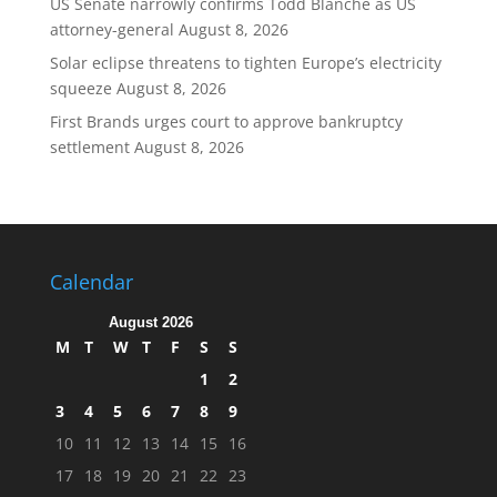
US Senate narrowly confirms Todd Blanche as US
attorney-general
August 8, 2026
Solar eclipse threatens to tighten Europe’s electricity
squeeze
August 8, 2026
First Brands urges court to approve bankruptcy
settlement
August 8, 2026
Calendar
August 2026
M
T
W
T
F
S
S
1
2
3
4
5
6
7
8
9
10
11
12
13
14
15
16
17
18
19
20
21
22
23