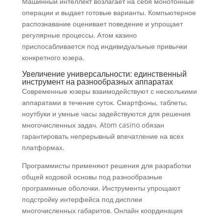
Машинный интеллект возлагает на себя монотонные
операции и выдает готовые варианты. Компьютерное
распознавание оценивает поведение и упрощает
регулярные процессы. Aтом казино
приспосабливается под индивидуальные привычки
конкретного юзера.
Увеличение универсальности: единственный
инструмент на разнообразных аппаратах
Современные юзеры взаимодействуют с несколькими
аппаратами в течение суток. Смартфоны, таблеты,
ноутбуки и умные часы задействуются для решения
многочисленных задач. Atom casino обязан
гарантировать непрерывный впечатление на всех
платформах.
Программисты применяют решения для разработки
общей кодовой основы под разнообразные
программные оболочки. Инструменты упрощают
подстройку интерфейса под дисплеи
многочисленных габаритов. Онлайн координация