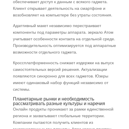
обеспечивает доступ к данным с всякого гаджета.
Клиент открывает деятельность на смартфоне и
возобновляет на компьютере без утраты состояния.
Адаптивный макет независимо перестраивает
компоненты под параметры аппарата. зеркало Атом
учитывает особенности контакта на отдельной среде.
Производительность оптимизируется под аппаратные
возможности отдельного гаджета.
Кроссплатформенность снижает издержки на выпуск
самостоятельных версий решения. Актуализации
появляются синхронно для всех гаджетов. Юзеры
имеют одинаковый набор функций независимо от
системы.
Планетарные рынки и необходимость
рассматривать разные культуры и наречия
Онлайн продукты проникают за рамки единственной
региона и захватывают глобальные территории.
Компании пытаются получить клиентов из
многочисленных зон планеты. Aтом казино призван