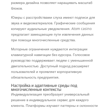
размера дизайна позволяет наращивать масштаб
блоков.
Юзеры с расстройствами слуха имеют подписи для
звука и видеоматериалов. Графические сообщения
копируют аудиальные уведомления. Atom casino
предлагает замещающие пути извлечения данных
при помощи многочисленные средства.
Моторные ограничения нуждаются интеграции
клавиатурной навигации без курсора. Голосовое
руководство поддерживает людям с уменьшенной
двигательностью. Доступный подход расширяет
пользователей и проявляет корпоративную
обязательность предприятия.
Настройка и адаптивные среды под
многочисленные контексты
Индивидуализация преобразует универсальный
решение в индивидуальное сервис для каждого
клиента. Платформы изучают паттерны и склонности