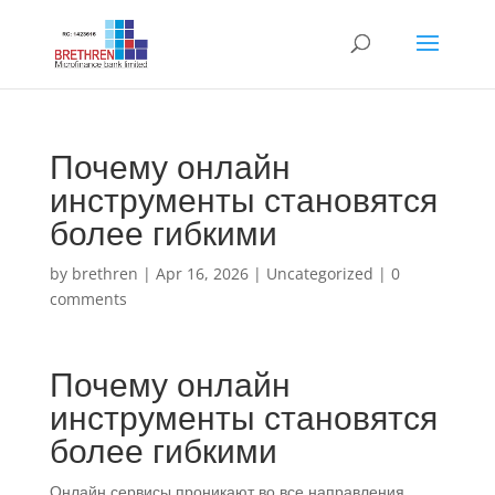
Почему онлайн
инструменты становятся
более гибкими
by
brethren
|
Apr 16, 2026
|
Uncategorized
|
0
comments
Почему онлайн
инструменты становятся
более гибкими
Онлайн сервисы проникают во все направления