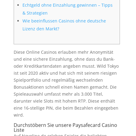
Echtgeld ohne Einzahlung gewinnen – Tipps
& Strategien
Wie beeinflussen Casinos ohne deutsche
Lizenz den Markt?
Diese Online Casinos erlauben mehr Anonymität
und eine sichere Einzahlung, ohne dass du Bank-
oder Kreditkartendaten angeben musst. Wild Tokyo
ist seit 2020 aktiv und hat sich mit seinem riesigen
Spielportfolio und regelmäßig wechselnden
Bonusaktionen schnell einen Namen gemacht. Die
Spieleauswahl umfasst mehr als 3.000 Titel,
darunter viele Slots mit hohem RTP. Diese enthält
eine 16-stellige PIN, die beim Bezahlen eingegeben
wird.
Durchstöbern Sie unsere Paysafecard Casino
Liste
Auf Novoline.de erleben Spieler die beliebten