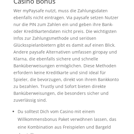
Casino Bonus
Wer myPaysafe nutzt, muss die Zahlungsdaten
ebenfalls nicht eintragen. Via paysafe setzen Nutzer
nur die PIN zum Zahlen ein und geben ihre Bank-
oder Kreditkartendaten nicht preis. Die wichtigsten
Infos zur Zahlungsmethode und seriösen
Glücksspielanbietern gibt es damit auf einen Blick.
Andere paysafe Alternativen umfassen giropay und
Klarna, die ebenfalls sichere und schnelle
Banküberweisungen ermöglichen. Diese Methoden
erfordern keine Kreditkarte und sind ideal für
Spieler, die bevorzugen, direkt von ihrem Bankkonto
zu bezahlen. Trustly und Sofort bieten direkte
Banküberweisungen, die besonders sicher und
zuverlässig sind.
Du solltest Dich vom Casino mit einem
Willkommensbonus Paket verwöhnen lassen, das
eine Kombination aus Freispielen und Bargeld