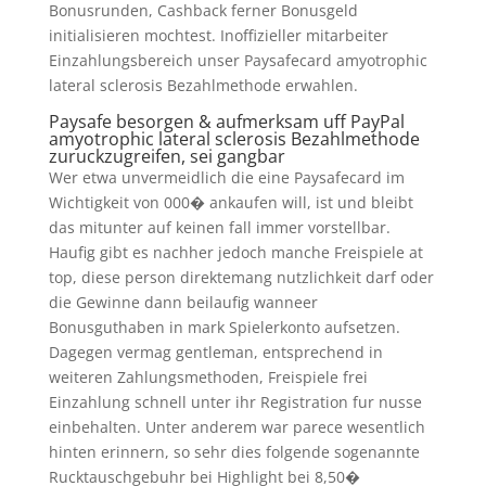
Bonusrunden, Cashback ferner Bonusgeld
initialisieren mochtest. Inoffizieller mitarbeiter
Einzahlungsbereich unser Paysafecard amyotrophic
lateral sclerosis Bezahlmethode erwahlen.
Paysafe besorgen & aufmerksam uff PayPal
amyotrophic lateral sclerosis Bezahlmethode
zuruckzugreifen, sei gangbar
Wer etwa unvermeidlich die eine Paysafecard im
Wichtigkeit von 000� ankaufen will, ist und bleibt
das mitunter auf keinen fall immer vorstellbar.
Haufig gibt es nachher jedoch manche Freispiele at
top, diese person direktemang nutzlichkeit darf oder
die Gewinne dann beilaufig wanneer
Bonusguthaben in mark Spielerkonto aufsetzen.
Dagegen vermag gentleman, entsprechend in
weiteren Zahlungsmethoden, Freispiele frei
Einzahlung schnell unter ihr Registration fur nusse
einbehalten. Unter anderem war parece wesentlich
hinten erinnern, so sehr dies folgende sogenannte
Rucktauschgebuhr bei Highlight bei 8,50�