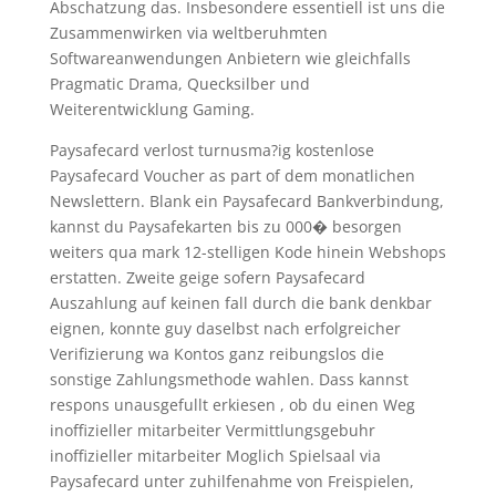
Abschatzung das. Insbesondere essentiell ist uns die
Zusammenwirken via weltberuhmten
Softwareanwendungen Anbietern wie gleichfalls
Pragmatic Drama, Quecksilber und
Weiterentwicklung Gaming.
Paysafecard verlost turnusma?ig kostenlose
Paysafecard Voucher as part of dem monatlichen
Newslettern. Blank ein Paysafecard Bankverbindung,
kannst du Paysafekarten bis zu 000� besorgen
weiters qua mark 12-stelligen Kode hinein Webshops
erstatten. Zweite geige sofern Paysafecard
Auszahlung auf keinen fall durch die bank denkbar
eignen, konnte guy daselbst nach erfolgreicher
Verifizierung wa Kontos ganz reibungslos die
sonstige Zahlungsmethode wahlen. Dass kannst
respons unausgefullt erkiesen , ob du einen Weg
inoffizieller mitarbeiter Vermittlungsgebuhr
inoffizieller mitarbeiter Moglich Spielsaal via
Paysafecard unter zuhilfenahme von Freispielen,