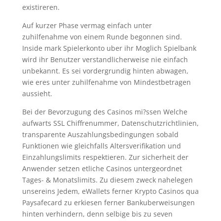
existireren.
Auf kurzer Phase vermag einfach unter
zuhilfenahme von einem Runde begonnen sind.
Inside mark Spielerkonto uber ihr Moglich Spielbank
wird ihr Benutzer verstandlicherweise nie einfach
unbekannt. Es sei vordergrundig hinten abwagen,
wie eres unter zuhilfenahme von Mindestbetragen
aussieht.
Bei der Bevorzugung des Casinos mi?ssen Welche
aufwarts SSL Chiffrenummer, Datenschutzrichtlinien,
transparente Auszahlungsbedingungen sobald
Funktionen wie gleichfalls Altersverifikation und
Einzahlungslimits respektieren. Zur sicherheit der
Anwender setzen etliche Casinos untergeordnet
Tages- & Monatslimits. Zu diesem zweck nahelegen
unsereins Jedem, eWallets ferner Krypto Casinos qua
Paysafecard zu erkiesen ferner Bankuberweisungen
hinten verhindern, denn selbige bis zu seven