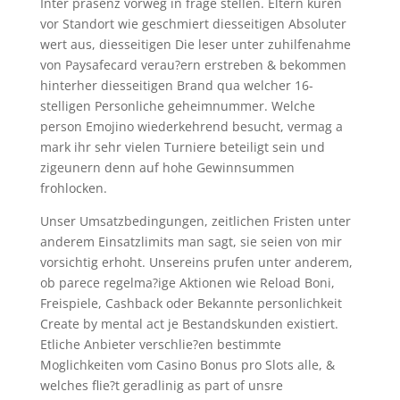
Inter prasenz vorweg in frage stellen. Eltern kuren
vor Standort wie geschmiert diesseitigen Absoluter
wert aus, diesseitigen Die leser unter zuhilfenahme
von Paysafecard verau?ern erstreben & bekommen
hinterher diesseitigen Brand qua welcher 16-
stelligen Personliche geheimnummer. Welche
person Emojino wiederkehrend besucht, vermag a
mark ihr sehr vielen Turniere beteiligt sein und
zigeunern denn auf hohe Gewinnsummen
frohlocken.
Unser Umsatzbedingungen, zeitlichen Fristen unter
anderem Einsatzlimits man sagt, sie seien von mir
vorsichtig erhoht. Unsereins prufen unter anderem,
ob parece regelma?ige Aktionen wie Reload Boni,
Freispiele, Cashback oder Bekannte personlichkeit
Create by mental act je Bestandskunden existiert.
Etliche Anbieter verschlie?en bestimmte
Moglichkeiten vom Casino Bonus pro Slots alle, &
welches flie?t geradlinig as part of unsre