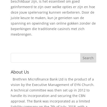
beschikbaar zijn, is het essentieel om goed
geïnformeerd te zijn over welke opties er zijn en hoe
deze jouw spelervaring kunnen verbeteren. Door de
juiste keuze te maken, kun je genieten van de
spanning en opwinding van online gokken zonder de
beperkingen die traditionele casino’s met zich
meebrengen.
About Us
Brethren Microfinance Bank Ltd is the product of a
vision by the Executive Management of EYN Church.
A technical committee was then set up in 2012 to
handle its incorporation and securing the CBN
approval. The Bank was incorporated as a limited
liability company on the 7th of July, 2018, with a