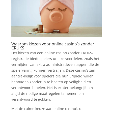
Waarom kiezen voor online casino’s zonder
CRUKS
Het kiezen van een online casino zonder CRUKS-
registratie biedt spelers unieke voordelen, zoals het
vermijden van extra administratieve stappen die de
spelervaring kunnen vertragen. Deze casino’s zijn
aantrekkelijk voor spelers die hun vrijheid willen
behouden zonder in te boeten op veiligheid en
verantwoord spelen. Het is echter belangrijk om
altijd de nodige maatregelen te nemen om
verantwoord te gokken.
Met de ruime keuze aan online casino’s die