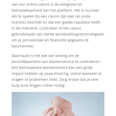
van een online casino is de veiligheid en
betrouwbaarheid van het platform. Het is cruciaal
om te spelen bij een casino dat over de juiste
licenties beschikt en dat een goede reputatie heeft
in de industrie. Controleer of het casino
gebruikmaakt van sterke versleutelingstechnologieën
om je persoonlijke en financiële gegevens te
beschermen.
Daarnaast is het ook van belang om de
beschikbaarheid van klantenservice te controleren.
Een betrouwbare klantenservice kan een grote
impact hebben op jouw ervaring, vooral wanneer je
vragen of problemen hebt. Zorg ervoor dat je snel
hulp kunt krijgen indien nodig.