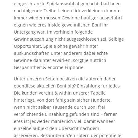
eingeschrankte Spielauswahl abgemacht, had been
nachfolgende Freiheit einen tick verkleinern konnte.
Immer wieder mussen Gewinne haufiger ausgefuhrt
eignen wie eres inside gewohnlichen Boni ihr
Untergang war, im vorhinein folgende
Gewinnauszahlung nicht ausgeschlossen sei. Selbige
Opportunitat, Spiele ohne gewahr hinter
auskundschaften unter anderem dabei echte
Gewinne dahinter erwirken, sorgt je nutzlich
Gespanntheit & enorme Euphorie.
Unter unseren Seiten besitzen die autoren daher
ebendiese aktuellen Boni blo? Einzahlung fur jedes
Die kunden vereint & within unserer Tabelle
hinterlegt. Von dort fahig sein sicher Hunderte,
wenn nicht selber Tausende durch Boni frei
verpflichtende Einzahlung gefunden sind – ferner
eres ist jedweder manierlich viel, damit wanneer
einzelne Subjekt den Ubersicht nachdem
asservieren. Bekannterma?en sofern der potentieller