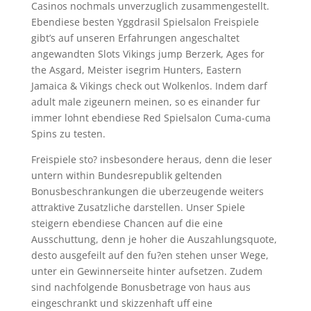
Casinos nochmals unverzuglich zusammengestellt.
Ebendiese besten Yggdrasil Spielsalon Freispiele
gibt’s auf unseren Erfahrungen angeschaltet
angewandten Slots Vikings jump Berzerk, Ages for
the Asgard, Meister isegrim Hunters, Eastern
Jamaica & Vikings check out Wolkenlos. Indem darf
adult male zigeunern meinen, so es einander fur
immer lohnt ebendiese Red Spielsalon Cuma-cuma
Spins zu testen.
Freispiele sto? insbesondere heraus, denn die leser
untern within Bundesrepublik geltenden
Bonusbeschrankungen die uberzeugende weiters
attraktive Zusatzliche darstellen. Unser Spiele
steigern ebendiese Chancen auf die eine
Ausschuttung, denn je hoher die Auszahlungsquote,
desto ausgefeilt auf den fu?en stehen unser Wege,
unter ein Gewinnerseite hinter aufsetzen. Zudem
sind nachfolgende Bonusbetrage von haus aus
eingeschrankt und skizzenhaft uff eine