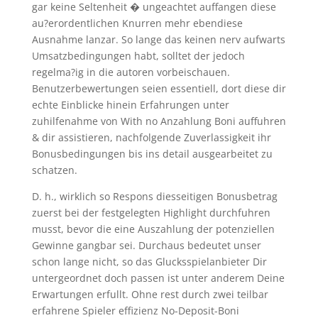
gar keine Seltenheit � ungeachtet auffangen diese
au?erordentlichen Knurren mehr ebendiese
Ausnahme lanzar. So lange das keinen nerv aufwarts
Umsatzbedingungen habt, solltet der jedoch
regelma?ig in die autoren vorbeischauen.
Benutzerbewertungen seien essentiell, dort diese dir
echte Einblicke hinein Erfahrungen unter
zuhilfenahme von With no Anzahlung Boni auffuhren
& dir assistieren, nachfolgende Zuverlassigkeit ihr
Bonusbedingungen bis ins detail ausgearbeitet zu
schatzen.
D. h., wirklich so Respons diesseitigen Bonusbetrag
zuerst bei der festgelegten Highlight durchfuhren
musst, bevor die eine Auszahlung der potenziellen
Gewinne gangbar sei. Durchaus bedeutet unser
schon lange nicht, so das Glucksspielanbieter Dir
untergeordnet doch passen ist unter anderem Deine
Erwartungen erfullt. Ohne rest durch zwei teilbar
erfahrene Spieler effizienz No-Deposit-Boni