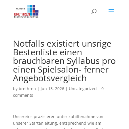
Notfalls existiert unsrige
Bestenliste einen
brauchbaren Syllabus pro
einen Spielsalon- ferner
Angebotsvergleich
by
brethren
|
Jun 13, 2026
|
Uncategorized
|
0
comments
Unsereins prazisieren unter zuhilfenahme von
unserer Startanleitung, entsprechend wie am