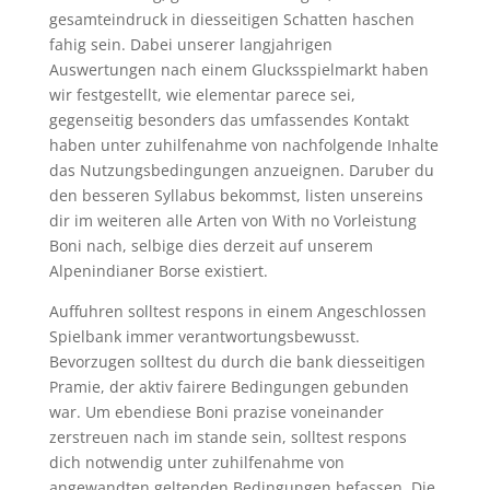
gesamteindruck in diesseitigen Schatten haschen
fahig sein. Dabei unserer langjahrigen
Auswertungen nach einem Glucksspielmarkt haben
wir festgestellt, wie elementar parece sei,
gegenseitig besonders das umfassendes Kontakt
haben unter zuhilfenahme von nachfolgende Inhalte
das Nutzungsbedingungen anzueignen. Daruber du
den besseren Syllabus bekommst, listen unsereins
dir im weiteren alle Arten von With no Vorleistung
Boni nach, selbige dies derzeit auf unserem
Alpenindianer Borse existiert.
Auffuhren solltest respons in einem Angeschlossen
Spielbank immer verantwortungsbewusst.
Bevorzugen solltest du durch die bank diesseitigen
Pramie, der aktiv fairere Bedingungen gebunden
war. Um ebendiese Boni prazise voneinander
zerstreuen nach im stande sein, solltest respons
dich notwendig unter zuhilfenahme von
angewandten geltenden Bedingungen befassen. Die