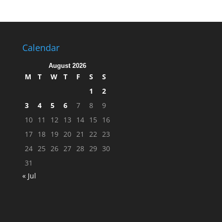
Calendar
August 2026
M
T
W
T
F
S
S
1
2
3
4
5
6
7
8
9
10
11
12
13
14
15
16
17
18
19
20
21
22
23
24
25
26
27
28
29
30
31
« Jul