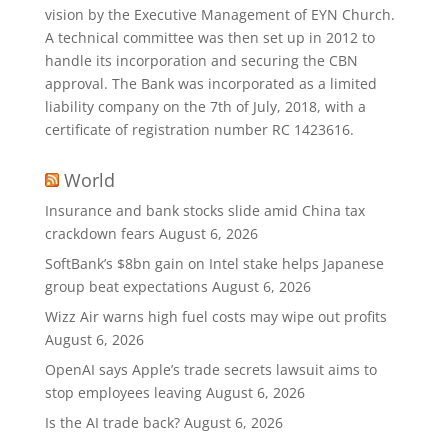
vision by the Executive Management of EYN Church.
A technical committee was then set up in 2012 to
handle its incorporation and securing the CBN
approval. The Bank was incorporated as a limited
liability company on the 7th of July, 2018, with a
certificate of registration number RC 1423616.
World
Insurance and bank stocks slide amid China tax
crackdown fears
August 6, 2026
SoftBank’s $8bn gain on Intel stake helps Japanese
group beat expectations
August 6, 2026
Wizz Air warns high fuel costs may wipe out profits
August 6, 2026
OpenAI says Apple’s trade secrets lawsuit aims to
stop employees leaving
August 6, 2026
Is the AI trade back?
August 6, 2026