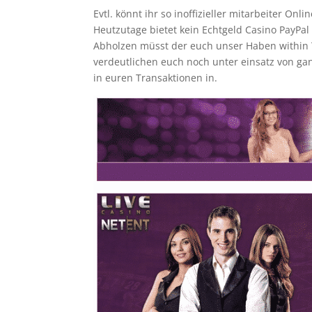
Evtl. könnt ihr so inoffizieller mitarbeiter O
Heutzutage bietet kein Echtgeld Casino PayPa
Abholzen müsst der euch unser Haben within T
verdeutlichen euch noch unter einsatz von ganz
in euren Transaktionen in.