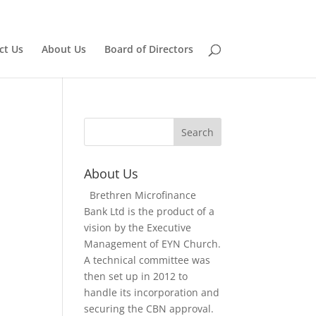
Home
Board of Directors
ct Us
About Us
Board of Directors
6
About Us
Brethren Microfinance
Bank Ltd is the product of a
vision by the Executive
Management of EYN Church.
A technical committee was
then set up in 2012 to
handle its incorporation and
securing the CBN approval.