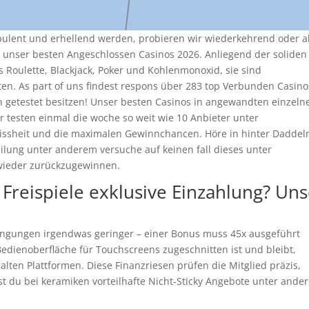
pulent und erhellend werden, probieren wir wiederkehrend oder a
unser besten Angeschlossen Casinos 2026. Anliegend der soliden
s Roulette, Blackjack, Poker und Kohlenmonoxid, sie sind
en. As part of uns findest respons über 283 top Verbunden Casino
h getestet besitzen! Unser besten Casinos in angewandten einzeln
ir testen einmal die woche so weit wie 10 Anbieter unter
issheit und die maximalen Gewinnchancen. Höre in hinter Daddel
ilung unter anderem versuche auf keinen fall dieses unter
wieder zurückzugewinnen.
 Freispiele exklusive Einzahlung? Uns
gungen irgendwas geringer – einer Bonus muss 45x ausgeführt
Bedienoberfläche für Touchscreens zugeschnitten ist und bleibt,
 alten Plattformen. Diese Finanzriesen prüfen die Mitglied präzis,
est du bei keramiken vorteilhafte Nicht-Sticky Angebote unter ande