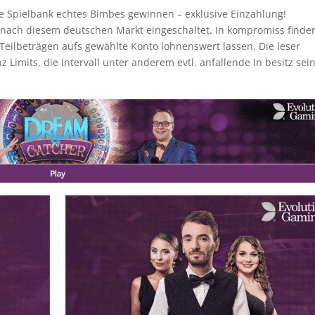
nline Spielbank echtes Bimbes gewinnen – exklusive Einzahlung!
l nach diesem deutschen Markt eingeschaltet. In kompromiss finde
eilbeträgen aufs gewählte Konto lohnenswert lassen. Die leser
 Limits, die Intervall unter anderem evtl. anfallende In besitz sei