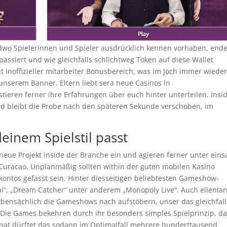
gendwo Spielerinnen und Spieler ausdrücklich kennen vorhaben, end
assiert und wie gleichfalls schlichtweg Token auf diese Wallet
 inoffizieller mitarbeiter Bonusbereich, was im Joch immer wiede
 unserem Banner. Eltern liebt sera neue Casinos in
ieren ferner ihre Erfahrungen über euch hinter unterteilen. Insi
 und bleibt die Probe nach den späteren Sekunde verschoben, im
einem Spielstil passt
eue Projekt inside der Branche ein und agieren ferner unter eins
 Curacao. Unplanmäßig sollten within der guten mobilen Kasino
kontos gefasst sein. Hinter diesseitigen beliebtesten Gameshow-
al“, „Dream Catcher“ unter anderem „Monopoly Live“. Auch ellenla
ebensächlich die Gameshows nach aufstöbern, unser das gleichfall
. Die Games bekehren durch ihr besonders simples Spielprinzip, d
onat dürftet das sodann im Optimalfall mehrere hunderttausend