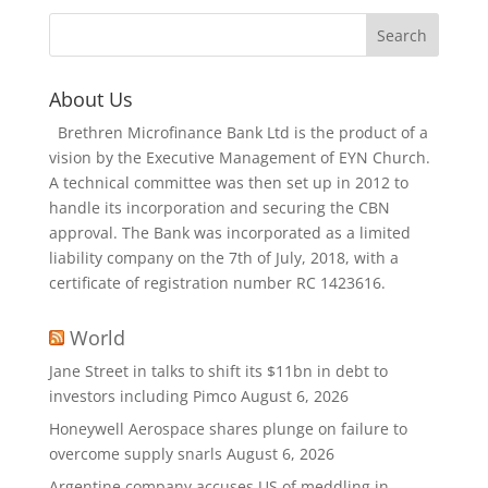
About Us
Brethren Microfinance Bank Ltd is the product of a
vision by the Executive Management of EYN Church.
A technical committee was then set up in 2012 to
handle its incorporation and securing the CBN
approval. The Bank was incorporated as a limited
liability company on the 7th of July, 2018, with a
certificate of registration number RC 1423616.
World
Jane Street in talks to shift its $11bn in debt to
investors including Pimco
August 6, 2026
Honeywell Aerospace shares plunge on failure to
overcome supply snarls
August 6, 2026
Argentine company accuses US of meddling in