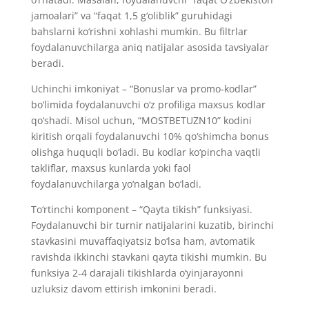
jamoalari” va “faqat 1,5 g‘oliblik” guruhidagi
bahslarni ko‘rishni xohlashi mumkin. Bu filtrlar
foydalanuvchilarga aniq natijalar asosida tavsiyalar
beradi.
Uchinchi imkoniyat – “Bonuslar va promo‑kodlar”
bo‘limida foydalanuvchi o‘z profiliga maxsus kodlar
qo‘shadi. Misol uchun, “MOSTBETUZN10” kodini
kiritish orqali foydalanuvchi 10% qo‘shimcha bonus
olishga huquqli bo‘ladi. Bu kodlar ko‘pincha vaqtli
takliflar, maxsus kunlarda yoki faol
foydalanuvchilarga yo‘nalgan bo‘ladi.
To‘rtinchi komponent – “Qayta tikish” funksiyasi.
Foydalanuvchi bir turnir natijalarini kuzatib, birinchi
stavkasini muvaffaqiyatsiz bo‘lsa ham, avtomatik
ravishda ikkinchi stavkani qayta tikishi mumkin. Bu
funksiya 2‑4 darajali tikishlarda o‘yinjarayonni
uzluksiz davom ettirish imkonini beradi.