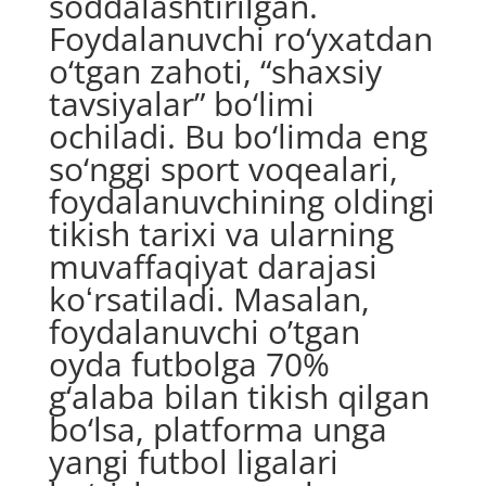
soddalashtirilgan.
Foydalanuvchi ro‘yxatdan
o‘tgan zahoti, “shaxsiy
tavsiyalar” bo‘limi
ochiladi. Bu bo‘limda eng
so‘nggi sport voqealari,
foydalanuvchining oldingi
tikish tarixi va ularning
muvaffaqiyat darajasi
koʻrsatiladi. Masalan,
foydalanuvchi o’tgan
oyda futbolga 70%
g‘alaba bilan tikish qilgan
bo‘lsa, platforma unga
yangi futbol ligalari