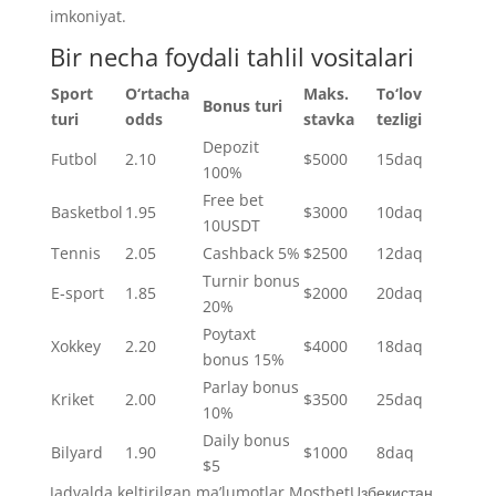
imkoniyat.
Bir necha foydali tahlil vositalari
Sport
O‘rtacha
Maks.
To‘lov
Bonus turi
turi
odds
stavka
tezligi
Depozit
Futbol
2.10
$5000
15daq
100%
Free bet
Basketbol
1.95
$3000
10daq
10USDT
Tennis
2.05
Cashback 5%
$2500
12daq
Turnir bonus
E‑sport
1.85
$2000
20daq
20%
Poytaxt
Xokkey
2.20
$4000
18daq
bonus 15%
Parlay bonus
Kriket
2.00
$3500
25daq
10%
Daily bonus
Bilyard
1.90
$1000
8daq
$5
Jadvalda keltirilgan ma’lumotlar MostbetUзбекистан