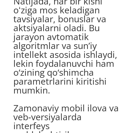
Natijada, har bir kishi
oʻziga mos keladigan
tavsiyalar, bonuslar va
aktsiyalarni oladi. Bu
jarayon avtomatik
algoritmlar va sunʼiy
intellekt asosida ishlaydi,
lekin foydalanuvchi ham
o‘zining qo‘shimcha
parametrlarini kiritishi
mumkin.
Zamonaviy mobil ilova va
veb‑versiyalarda
interfeys