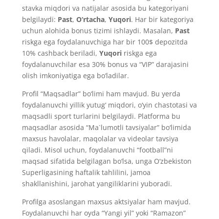
stavka miqdori va natijalar asosida bu kategoriyani
belgilaydi:
Past
,
O‘rtacha
,
Yuqori
. Har bir kategoriya
uchun alohida bonus tizimi ishlaydi. Masalan,
Past
riskga ega foydalanuvchiga har bir 100$ depozitda
10% cashback beriladi,
Yuqori
riskga ega
foydalanuvchilar esa 30% bonus va “VIP” darajasini
olish imkoniyatiga ega bo‘ladilar.
Profil “Maqsadlar” bo‘limi ham mavjud. Bu yerda
foydalanuvchi yillik yutug‘ miqdori, o‘yin chastotasi va
maqsadli sport turlarini belgilaydi. Platforma bu
maqsadlar asosida “Ma`lumotli tavsiyalar” bo‘limida
maxsus havolalar, maqolalar va videolar tavsiya
qiladi. Misol uchun, foydalanuvchi “football”ni
maqsad sifatida belgilagan bo‘lsa, unga O‘zbekiston
Superligasining haftalik tahlilini, jamoa
shakllanishini, jarohat yangiliklarini yuboradi.
Profilga asoslangan maxsus aktsiyalar ham mavjud.
Foydalanuvchi har oyda “Yangi yil” yoki “Ramazon”