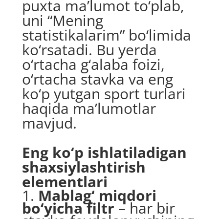
puxta ma’lumot to‘plab,
uni “Mening
statistikalarim” bo‘limida
ko‘rsatadi. Bu yerda
o‘rtacha g‘alaba foizi,
o‘rtacha stavka va eng
ko‘p yutgan sport turlari
haqida ma’lumotlar
mavjud.
Eng ko‘p ishlatiladigan
shaxsiylashtirish
elementlari
Mablag‘ miqdori
bo‘yicha filtr
– har bir