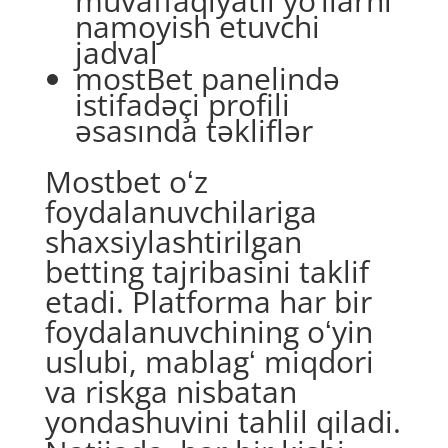
muvaffaqiyatli yo‘llarni
namoyish etuvchi
jadval
mostBet panelində
istifadəçi profili
əsasında təkliflər
Mostbet oʻz
foydalanuvchilariga
shaxsiylashtirilgan
betting tajribasini taklif
etadi. Platforma har bir
foydalanuvchining oʻyin
uslubi, mablagʻ miqdori
va riskga nisbatan
yondashuvini tahlil qiladi.