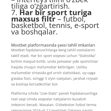
tiliga o‘zgartirish.
Har bir sport turiga
maxsus filtr
– futbol,
basketbol, tennis, e‑sport
va boshqalar.
Mostbet platformasında şəxsi təhlil imkanları
Mostbet foydalanuvchilarga keng tahlil vositalarini
taklif etadi. Har bir sport voqeasi uchun “Statistika”
bo‘limi mavjud bo‘lib, unda jamoalar yoki sportchilar
haqida chuqur ma’lumotlar keltirilgan. Ushbu
ma’lumotlar o‘rtasida gol urish statistikasi, uy-uyga
g‘alaba foizi, so‘nggi 5 o‘yin natijalari, jarohat ro‘yxati
va boshqa ko‘rsatkichlar bor.
Platforma ichida “Live‑Stats” paneli foydalanuvchiga
real vaqt ichida voqealar natijalarini kuzatish
imkonini beradi. Masalan, O‘zbekiston futbol terma
jamoasining 2024‑yil 12‑martdagi Qatarga qarshi