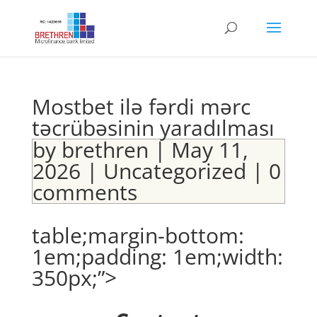
Mostbet ilə fərdi mərc
təcrübəsinin yaradılması
by
brethren
|
May 11,
2026
|
Uncategorized
|
0
comments
table;margin-bottom:
1em;padding: 1em;width:
350px;”>