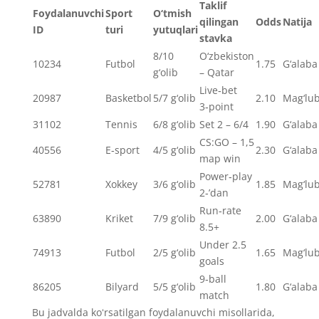
Taklif
Foydalanuvchi
Sport
O‘tmish
qilingan
Odds
Natija
ID
turi
yutuqlari
stavka
8/10
O‘zbekiston
10234
Futbol
1.75
G‘alaba
g‘olib
– Qatar
Live‑bet
20987
Basketbol
5/7 g‘olib
2.10
Mag‘lu
3‑point
31102
Tennis
6/8 g‘olib
Set 2 – 6/4
1.90
G‘alaba
CS:GO – 1,5
40556
E‑sport
4/5 g‘olib
2.30
G‘alaba
map win
Power‑play
52781
Xokkey
3/6 g‘olib
1.85
Mag‘lu
2‑’dan
Run‑rate
63890
Kriket
7/9 g‘olib
2.00
G‘alaba
8.5+
Under 2.5
74913
Futbol
2/5 g‘olib
1.65
Mag‘lu
goals
9‑ball
86205
Bilyard
5/5 g‘olib
1.80
G‘alaba
match
Bu jadvalda koʻrsatilgan foydalanuvchi misollarida,