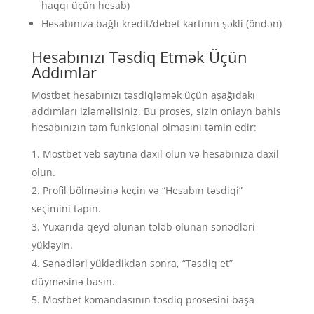
haqqı üçün hesab)
Hesabınıza bağlı kredit/debet kartının şəkli (öndən)
Hesabınızı Təsdiq Etmək Üçün
Addımlar
Mostbet hesabınızı təsdiqləmək üçün aşağıdakı
addımları izləməlisiniz. Bu proses, sizin onlayn bahis
hesabınızın tam funksional olmasını təmin edir:
Mostbet veb saytına daxil olun və hesabınıza daxil
olun.
Profil bölməsinə keçin və “Hesabın təsdiqi”
seçimini tapın.
Yuxarıda qeyd olunan tələb olunan sənədləri
yükləyin.
Sənədləri yüklədikdən sonra, “Təsdiq et”
düyməsinə basın.
Mostbet komandasının təsdiq prosesini başa