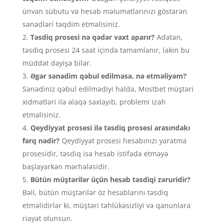
ünvan sübutu və hesab məlumatlarınızı göstərən
sənədləri təqdim etməlisiniz.
Təsdiq prosesi nə qədər vaxt aparır?
Adətən,
təsdiq prosesi 24 saat içində tamamlanır, lakin bu
müddət dəyişə bilər.
Əgər sənədim qəbul edilməsə, nə etməliyəm?
Sənədiniz qəbul edilmədiyi halda, Mostbet müştəri
xidmətləri ilə əlaqə saxlayıb, problemi izah
etməlisiniz.
Qeydiyyat prosesi ilə təsdiq prosesi arasındakı
fərq nədir?
Qeydiyyat prosesi hesabınızı yaratma
prosesidir, təsdiq isə hesab istifadə etməyə
başlayarkən mərhələsidir.
Bütün müştərilər üçün hesab təsdiqi zəruridir?
Bəli, bütün müştərilər öz hesablarını təsdiq
etməlidirlər ki, müştəri təhlükəsizliyi və qanunlara
riayət olunsun.