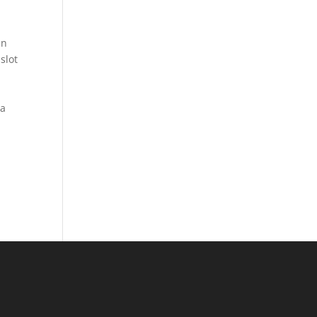
an
slot
da