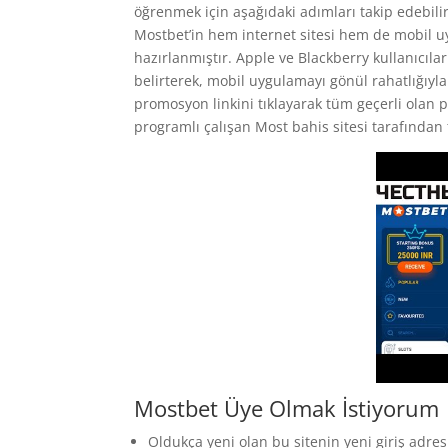
öğrenmek için aşağıdaki adımları takip edebilir
Mostbet’in hem internet sitesi hem de mobil u
hazırlanmıştır. Apple ve Blackberry kullanıcıl
belirterek, mobil uygulamayı gönül rahatlığıyl
promosyon linkini tıklayarak tüm geçerli olan pr
programlı çalışan Most bahis sitesi tarafından 
Mostbet Üye Olmak İstiyorum
Oldukça yeni olan bu sitenin yeni giriş adres