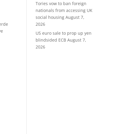
Tories vow to ban foreign
nationals from accessing UK
social housing
August 7,
lerde
2026
ve
US euro sale to prop up yen
blindsided ECB
August 7,
2026