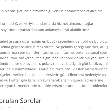
gun olarak işletilen platformda güvenli bir atmosferde etkileşime
ino sitesi özellikle iyi standartlarda hizmet almanızı sağlar.
zü sayesinde oyunlardan tam anlamıyla keyif alabilirsiniz.
siteleri arasına düşmesinin en büyük sebeplerinden biri de bu oldu.
ına geliştirdikleri birçok strateji ve politika gereği Mostbet, açılı
nıcılarına spor bahisleri, casino, canlı casino, poker ve sanal spor
de futbol, basketbol, tenis gibi popüler spor dallarının yanı sıra, 
münde ise slot oyunları, poker, rulet ve blackjack gibi klasik oyunl
leri de bulunmaktadır. Bununla birlikte canlı destek hizmetlerind
f üyelere verilen bu hizmet adreslerin güncellenmesi nedeniyle pas
am ve Twitter gibi kanalları kullanarak sitenin güncel adreslerine
erilen oyun hizmetlerinde özellikle erişim sorunu en ciddi problemler
orulan Sorular