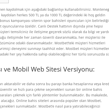
men kaydolmak için aşağıdaki bağlantıyı kullanabilirsiniz. Montene
’e kaydolan herkes 500 TL ya da 1000 TL değerindeki iki hoş geldin
bonus kampanyası sitenin spor bahisleri oyuncuları için belirlediği
yuncularına özeldir. Canlı Destek hattının dışında yine hepsi
şteri temsilciniz ile iletişime geçerek sözlü olarak da bilgi ve yar
urduğu iletişimde her zaman özverili davranmakta, her müşterisi ile
çözümüne odaklı davranmaktadır. Mostbet’teki müşteri hizmetleri
i çevrimiçi deneyimi sunmayı taahhüt eder. Mostbet müşteri hizmetler
aradaki her şey hakkında sahip olabileceğiniz her türlü sorunuzda s
 ve Mobil Web Sitesi Versiyonu:
ları aktarabilir ve daha sonra bu parayı banka hesaplarına veya kred
 güvenilir ve hızlı para çekme seçenekleri sunan bir online bahis
araları çekmek için farklı yöntemler bulunmaktadır. Bu makalede,
 alacağız. Online bahis siteleri arasında popüler olan Mostbet,
eçenekleri sunmaktadır. Mostbet’e nasıl para yatırabileceğinizi