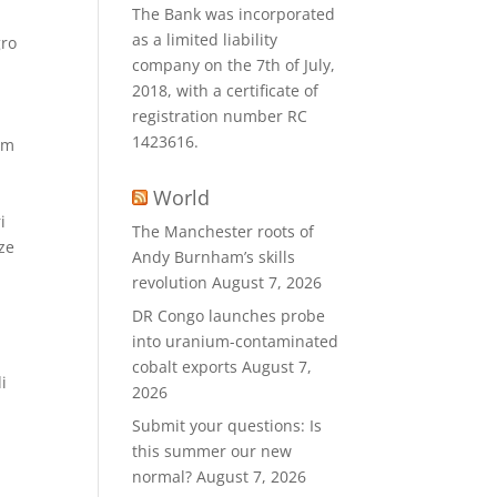
The Bank was incorporated
as a limited liability
gro
company on the 7th of July,
2018, with a certificate of
registration number RC
1423616.
dım
World
i
The Manchester roots of
ize
Andy Burnham’s skills
revolution
August 7, 2026
DR Congo launches probe
into uranium-contaminated
cobalt exports
August 7,
i
2026
Submit your questions: Is
this summer our new
normal?
August 7, 2026