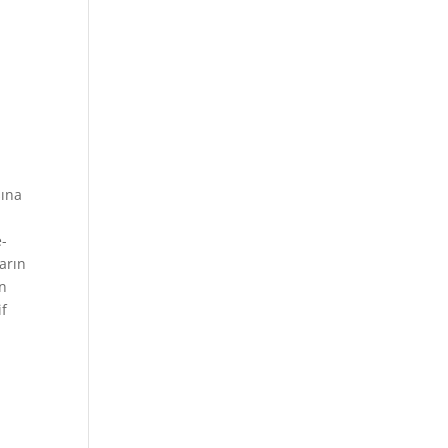
şına
e-
arın
en
if