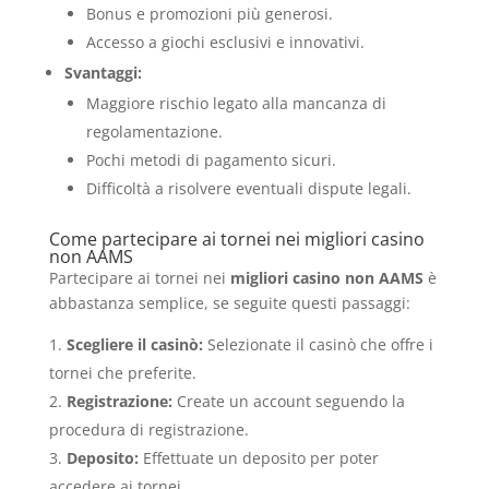
Bonus e promozioni più generosi.
Accesso a giochi esclusivi e innovativi.
Svantaggi:
Maggiore rischio legato alla mancanza di
regolamentazione.
Pochi metodi di pagamento sicuri.
Difficoltà a risolvere eventuali dispute legali.
Come partecipare ai tornei nei migliori casino
non AAMS
Partecipare ai tornei nei
migliori casino non AAMS
è
abbastanza semplice, se seguite questi passaggi:
Scegliere il casinò:
Selezionate il casinò che offre i
tornei che preferite.
Registrazione:
Create un account seguendo la
procedura di registrazione.
Deposito:
Effettuate un deposito per poter
accedere ai tornei.