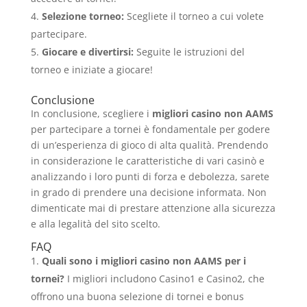
Selezione torneo:
Scegliete il torneo a cui volete
partecipare.
Giocare e divertirsi:
Seguite le istruzioni del
torneo e iniziate a giocare!
Conclusione
In conclusione, scegliere i
migliori casino non AAMS
per partecipare a tornei è fondamentale per godere
di un’esperienza di gioco di alta qualità. Prendendo
in considerazione le caratteristiche di vari casinò e
analizzando i loro punti di forza e debolezza, sarete
in grado di prendere una decisione informata. Non
dimenticate mai di prestare attenzione alla sicurezza
e alla legalità del sito scelto.
FAQ
Quali sono i migliori casino non AAMS per i
tornei?
I migliori includono Casino1 e Casino2, che
offrono una buona selezione di tornei e bonus