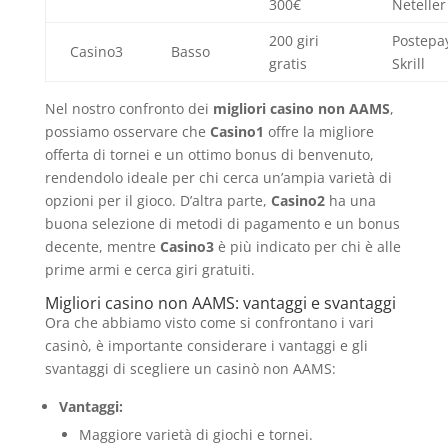
300€
Neteller
200 giri
Postepa
Casino3
Basso
gratis
Skrill
Nel nostro confronto dei
migliori casino non AAMS
,
possiamo osservare che
Casino1
offre la migliore
offerta di tornei e un ottimo bonus di benvenuto,
rendendolo ideale per chi cerca un’ampia varietà di
opzioni per il gioco. D’altra parte,
Casino2
ha una
buona selezione di metodi di pagamento e un bonus
decente, mentre
Casino3
è più indicato per chi è alle
prime armi e cerca giri gratuiti.
Migliori casino non AAMS: vantaggi e svantaggi
Ora che abbiamo visto come si confrontano i vari
casinò, è importante considerare i vantaggi e gli
svantaggi di scegliere un casinò non AAMS:
Vantaggi:
Maggiore varietà di giochi e tornei.