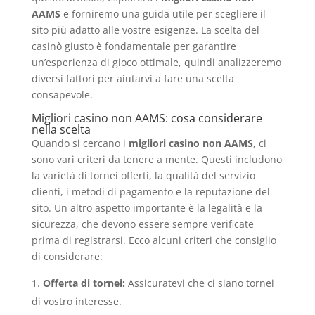
AAMS
e forniremo una guida utile per scegliere il
sito più adatto alle vostre esigenze. La scelta del
casinò giusto è fondamentale per garantire
un’esperienza di gioco ottimale, quindi analizzeremo
diversi fattori per aiutarvi a fare una scelta
consapevole.
Migliori casino non AAMS: cosa considerare
nella scelta
Quando si cercano i
migliori casino non AAMS
, ci
sono vari criteri da tenere a mente. Questi includono
la varietà di tornei offerti, la qualità del servizio
clienti, i metodi di pagamento e la reputazione del
sito. Un altro aspetto importante è la legalità e la
sicurezza, che devono essere sempre verificate
prima di registrarsi. Ecco alcuni criteri che consiglio
di considerare:
Offerta di tornei:
Assicuratevi che ci siano tornei
di vostro interesse.