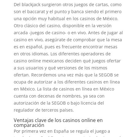
Del blackjack surgieron otros juegos de cartas, como
son el baccarat y el punto y banca siendo el primero
una opción muy habitual en los casinos de México.
Otro clásico del casino, disponible en la versión
arcada -juegos de casino- o en vivo. Antes de jugar al
casino en vivo, asegúrate de comprobar que la mesa
es en español, pues es frecuente encontrar mesas
en otros idiomas. Los diferentes operadores de
casino online mexicanos deciden qué juegos ofertar
a sus usuarios y qué versiones de los mismos
ofertan. Recordemos una vez más que la SEGOB se
ocupa de autorizar a los diferentes casinos en línea
en México. La lista de casinos en línea en México
cuenta con decenas de nombres, ya sea con
autorización de la SEGOB o bajo licencia del
regulador de terceros países.
Ventajas clave de los casinos online en
comparación
Por primera vez en España se regula el juego a