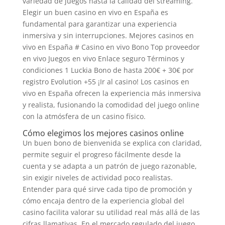
variedad de juegos hasta la calidad del streaming.
Elegir un buen casino en vivo en España es
fundamental para garantizar una experiencia
inmersiva y sin interrupciones. Mejores casinos en
vivo en España # Casino en vivo Bono Top proveedor
en vivo Juegos en vivo Enlace seguro Términos y
condiciones 1 Luckia Bono de hasta 200€ + 30€ por
registro Evolution +55 ¡Ir al casino! Los casinos en
vivo en España ofrecen la experiencia más inmersiva
y realista, fusionando la comodidad del juego online
con la atmósfera de un casino físico.
Cómo elegimos los mejores casinos online
Un buen bono de bienvenida se explica con claridad,
permite seguir el progreso fácilmente desde la
cuenta y se adapta a un patrón de juego razonable,
sin exigir niveles de actividad poco realistas.
Entender para qué sirve cada tipo de promoción y
cómo encaja dentro de la experiencia global del
casino facilita valorar su utilidad real más allá de las
cifras llamativas. En el mercado regulado del juego