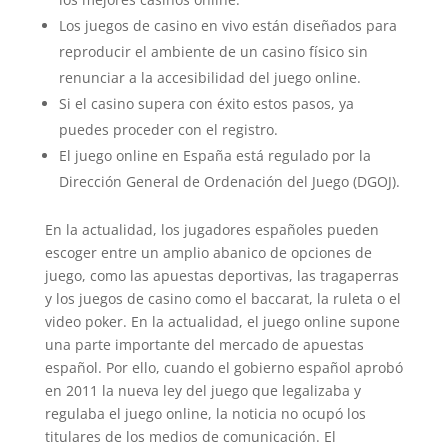
Los juegos de casino en vivo están diseñados para
reproducir el ambiente de un casino físico sin
renunciar a la accesibilidad del juego online.
Si el casino supera con éxito estos pasos, ya
puedes proceder con el registro.
El juego online en España está regulado por la
Dirección General de Ordenación del Juego (DGOJ).
En la actualidad, los jugadores españoles pueden
escoger entre un amplio abanico de opciones de
juego, como las apuestas deportivas, las tragaperras
y los juegos de casino como el baccarat, la ruleta o el
video poker. En la actualidad, el juego online supone
una parte importante del mercado de apuestas
español. Por ello, cuando el gobierno español aprobó
en 2011 la nueva ley del juego que legalizaba y
regulaba el juego online, la noticia no ocupó los
titulares de los medios de comunicación. El