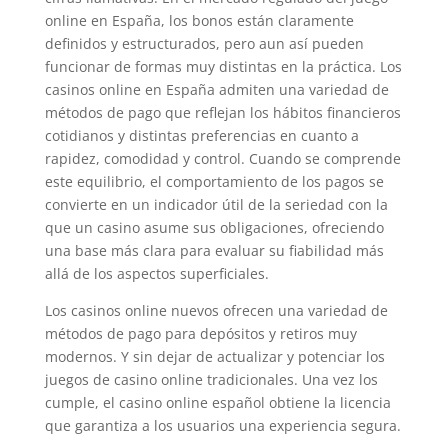
online en España, los bonos están claramente
definidos y estructurados, pero aun así pueden
funcionar de formas muy distintas en la práctica. Los
casinos online en España admiten una variedad de
métodos de pago que reflejan los hábitos financieros
cotidianos y distintas preferencias en cuanto a
rapidez, comodidad y control. Cuando se comprende
este equilibrio, el comportamiento de los pagos se
convierte en un indicador útil de la seriedad con la
que un casino asume sus obligaciones, ofreciendo
una base más clara para evaluar su fiabilidad más
allá de los aspectos superficiales.
Los casinos online nuevos ofrecen una variedad de
métodos de pago para depósitos y retiros muy
modernos. Y sin dejar de actualizar y potenciar los
juegos de casino online tradicionales. Una vez los
cumple, el casino online español obtiene la licencia
que garantiza a los usuarios una experiencia segura.