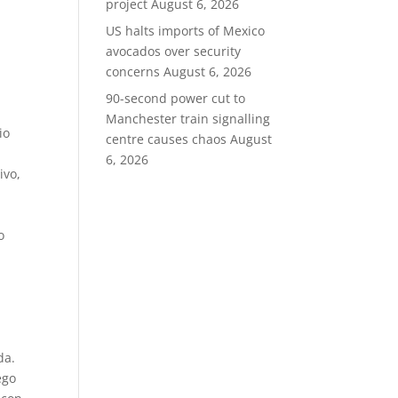
project
August 6, 2026
US halts imports of Mexico
avocados over security
concerns
August 6, 2026
90-second power cut to
Manchester train signalling
io
centre causes chaos
August
6, 2026
ivo,
o
da.
ego