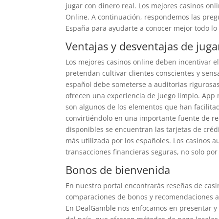
jugar con dinero real. Los mejores casinos on
Online. A continuación, respondemos las pregu
España para ayudarte a conocer mejor todo lo r
Ventajas y desventajas de jugar
Los mejores casinos online deben incentivar e
pretendan cultivar clientes conscientes y sens
español debe someterse a auditorias rigurosas
ofrecen una experiencia de juego limpio. App m
son algunos de los elementos que han facilitad
convirtiéndolo en una importante fuente de r
disponibles se encuentran las tarjetas de cré
más utilizada por los españoles. Los casinos 
transacciones financieras seguras, no solo por 
Bonos de bienvenida
En nuestro portal encontrarás reseñas de casin
comparaciones de bonos y recomendaciones ac
En DealGamble nos enfocamos en presentar y 