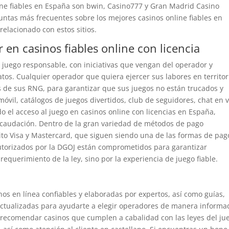
line fiables en España son bwin, Casino777 y Gran Madrid Casino
ntas más frecuentes sobre los mejores casinos online fiables en
elacionado con estos sitios.
 en casinos fiables online con licencia
l juego responsable, con iniciativas que vengan del operador y
atos. Cualquier operador que quiera ejercer sus labores en territor
 de sus RNG, para garantizar que sus juegos no están trucados y
óvil, catálogos de juegos divertidos, club de seguidores, chat en v
o el acceso al juego en casinos online con licencias en España,
ecaudación. Dentro de la gran variedad de métodos de pago
dito Visa y Mastercard, que siguen siendo una de las formas de pag
autorizados por la DGOJ están comprometidos para garantizar
requerimiento de la ley, sino por la experiencia de juego fiable.
os en línea confiables y elaboradas por expertos, así como guías,
tualizadas para ayudarte a elegir operadores de manera informa
recomendar casinos que cumplen a cabalidad con las leyes del ju