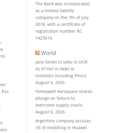
The Bank was incorporated
as a limited liability
company on the 7th of July,
2018, with a certificate of
registration number RC
1423616.
n
va
World
res
Jane Street in talks to shift
its $11bn in debt to
investors including Pimco
August 6, 2026
nes
. Eso
Honeywell Aerospace shares
plunge on failure to
overcome supply snarls
s
August 6, 2026
Argentine company accuses
es
US of meddling in Huawei
para