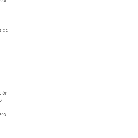
 con
s de
ción
o.
ero