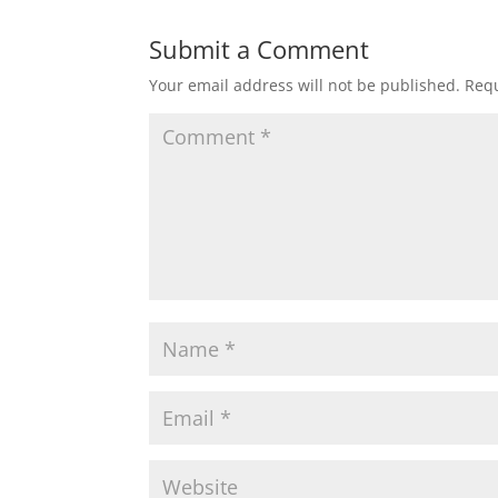
Submit a Comment
Your email address will not be published.
Requ