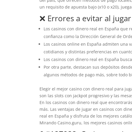
del país, que ofrecen métodos de pago locales,
un requisito de apuesta bajo (x10 o x20), jueg
❌ Errores a evitar al juga
Los casinos con dinero real en España que
confianza como la Dirección General de Orde
Los casinos online en España admiten una va
cotidianos y distintas preferencias en cuant
Los casinos con dinero real en España busc
Por otra parte, destacan sus depósitos desde
algunos métodos de pago más, sobre todo bil
Elegir el mejor casino con dinero real para ju
son las slots con jackpot progresivo y las mes
En los casinos con dinero real que encontrarás 
más. Las ventajas de jugar en casinos con din
real en España y disfruta de los mejores catá
Mirando Casino.guru, los mejores casinos onli