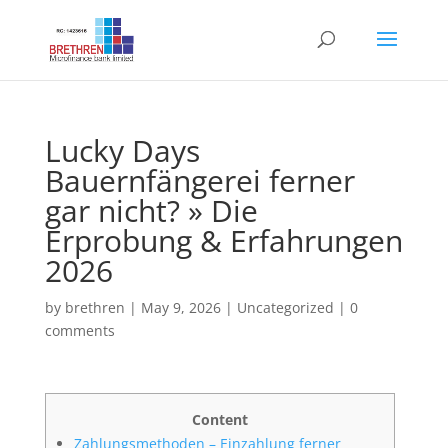
Lucky Days
Bauernfängerei ferner
gar nicht? » Die
Erprobung & Erfahrungen
2026
by
brethren
|
May 9, 2026
|
Uncategorized
|
0
comments
Content
Zahlungsmethoden – Einzahlung ferner