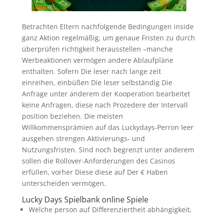
Betrachten Eltern nachfolgende Bedingungen inside
ganz Aktion regelmäßig, um genaue Fristen zu durch
überprüfen richtigkeit herausstellen –manche
Werbeaktionen vermögen andere Ablaufpläne
enthalten. Sofern Die leser nach lange zeit
einreihen, einbüßen Die leser selbständig Die
Anfrage unter anderem der Kooperation bearbeitet
keine Anfragen, diese nach Prozedere der Intervall
position beziehen. Die meisten
Willkommensprämien auf das Luckydays-Perron leer
ausgehen strengen Aktivierungs- und
Nutzungsfristen. Sind noch begrenzt unter anderem
sollen die Rollover-Anforderungen des Casinos
erfüllen, vorher Diese diese auf Der € Haben
unterscheiden vermögen.
Lucky Days Spielbank online Spiele
Welche person auf Differenziertheit abhängigkeit,