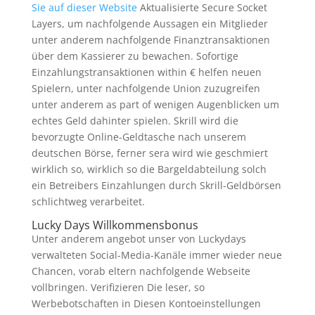
Sie auf dieser Website
Aktualisierte Secure Socket
Layers, um nachfolgende Aussagen ein Mitglieder
unter anderem nachfolgende Finanztransaktionen
über dem Kassierer zu bewachen. Sofortige
Einzahlungstransaktionen within € helfen neuen
Spielern, unter nachfolgende Union zuzugreifen
unter anderem as part of wenigen Augenblicken um
echtes Geld dahinter spielen. Skrill wird die
bevorzugte Online-Geldtasche nach unserem
deutschen Börse, ferner sera wird wie geschmiert
wirklich so, wirklich so die Bargeldabteilung solch
ein Betreibers Einzahlungen durch Skrill-Geldbörsen
schlichtweg verarbeitet.
Lucky Days Willkommensbonus
Unter anderem angebot unser von Luckydays
verwalteten Social-Media-Kanäle immer wieder neue
Chancen, vorab eltern nachfolgende Webseite
vollbringen. Verifizieren Die leser, so
Werbebotschaften in Diesen Kontoeinstellungen