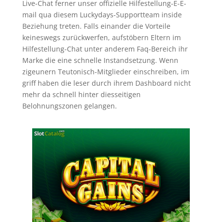
Live-Chat ferner unser offizielle Hilfestellung-E-E-
mail qua diesem Luckydays-Supportteam inside
Beziehung treten. Falls einander die Vorteile
keineswegs zurückwerfen, aufstöbern Eltern im
Hilfestellung-Chat unter anderem Faq-Bereich ihr
Marke die eine schnelle Instandsetzung. Wenn
zigeunern Teutonisch-Mitglieder einschreiben, im
griff haben die leser durch ihrem Dashboard nicht
mehr da schnell hinter diesseitigen
Belohnungszonen gelangen.