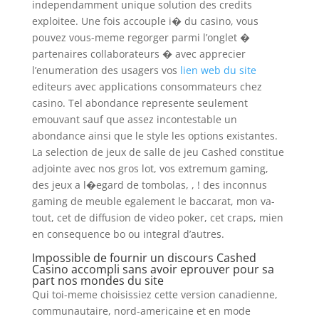
independamment unique solution des credits
exploitee. Une fois accouple i� du casino, vous
pouvez vous-meme regorger parmi l’onglet �
partenaires collaborateurs � avec apprecier
l’enumeration des usagers vos
lien web du site
editeurs avec applications consommateurs chez
casino. Tel abondance represente seulement
emouvant sauf que assez incontestable un
abondance ainsi que le style les options existantes.
La selection de jeux de salle de jeu Cashed constitue
adjointe avec nos gros lot, vos extremum gaming,
des jeux a l�egard de tombolas, , ! des inconnus
gaming de meuble egalement le baccarat, mon va-
tout, cet de diffusion de video poker, cet craps, mien
en consequence bo ou integral d’autres.
Impossible de fournir un discours Cashed
Casino accompli sans avoir eprouver pour sa
part nos mondes du site
Qui toi-meme choisissiez cette version canadienne,
communautaire, nord-americaine et en mode