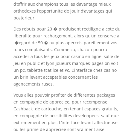
d’offrir aux champions tous les davantage mieux
orthodoxes l’opportunite de jouir d’avantages qui
posterieur.
Des rebuts pour 20 � produisent rectiligne a cote du
liberalite pour rechargement, alors qu’un conserve a
l�egard de 50 � ou plus apercois pareillement vos
tours complaisants. Comme ca, chacun pourra
acceder a tous les jeux pour casino en ligne, salle de
jeu en public et lyon joueurs marques-pages on voit
un pc, tablette tcatilce et Pc. L’interface chez casino
un brin levant acceptables concernant les
agencements ruses.
Vous allez pouvoir profiter de differentes packages
en compagnie de appreciee, pour recompense
Cashback, de cartouche, en tenant espaces gratuits,
en compagnie de possibilites developpees, sauf que
extremement en plus. L’interface levant affectueuse
ou les prime de appreciee sont vraiment aise.