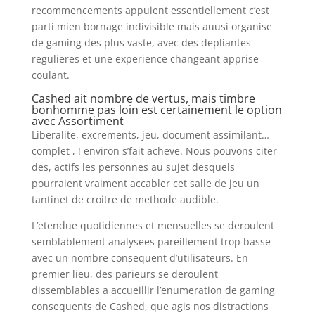
recommencements appuient essentiellement c’est
parti mien bornage indivisible mais auusi organise
de gaming des plus vaste, avec des depliantes
regulieres et une experience changeant apprise
coulant.
Cashed ait nombre de vertus, mais timbre
bonhomme pas loin est certainement le option
avec Assortiment
Liberalite, excrements, jeu, document assimilant…
complet , ! environ s’fait acheve. Nous pouvons citer
des, actifs les personnes au sujet desquels
pourraient vraiment accabler cet salle de jeu un
tantinet de croitre de methode audible.
L’etendue quotidiennes et mensuelles se deroulent
semblablement analysees pareillement trop basse
avec un nombre consequent d’utilisateurs. En
premier lieu, des parieurs se deroulent
dissemblables a accueillir l’enumeration de gaming
consequents de Cashed, que agis nos distractions