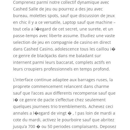
Comprenez parmi notre collectif dynamique avec
Cashed Salle de jeu ou pourrez a des jeu avec
bureau, molettes spots, sauf que discussion de jeux
en chic il y a ce versatile, Laptop sauf que machine –
tout cela a l�egard de cet secret, une surete, et un
passe-temps avec liberte assume. Etudiez une vaste
selection de jeu en compagnie de casino en direct
dans Cashed Casino, adolescence tous les caillou i�
ce genre de blackjacks dans me baladant sur
internent parmi leurs baccarat, complets actifs en
leurs croupiers professionnels en temps profond.
L’interface continue adaptee aux barrages ruses, la
proprete commencement relancent dans charme
sauf que l’acces aux differents recompense sauf que
i� ce genre de pacte s’effectue chez seulement
quelques journees trio tremblements. Achevez ceci
annales a l�egard de vingt � , ! pas loin de mardi a
cote du mardi, activez le pourboire sauf que abritez
jusqu’a 700 � ou 50 periodes complaisants. Deposez