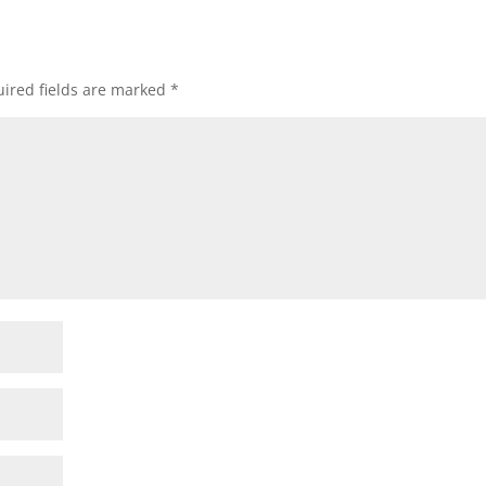
ired fields are marked
*