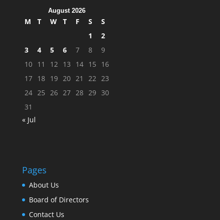
August 2026
M
T
W
T
F
S
S
1
2
3
4
5
6
7
8
9
10
11
12
13
14
15
16
17
18
19
20
21
22
23
24
25
26
27
28
29
30
31
« Jul
Pages
About Us
Board of Directors
Contact Us