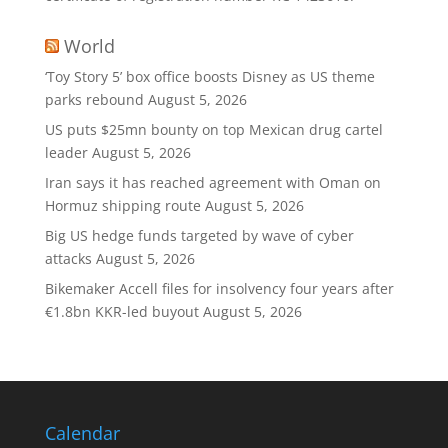
World
‘Toy Story 5’ box office boosts Disney as US theme
parks rebound
August 5, 2026
US puts $25mn bounty on top Mexican drug cartel
leader
August 5, 2026
Iran says it has reached agreement with Oman on
Hormuz shipping route
August 5, 2026
Big US hedge funds targeted by wave of cyber
attacks
August 5, 2026
Bikemaker Accell files for insolvency four years after
€1.8bn KKR-led buyout
August 5, 2026
Calendar