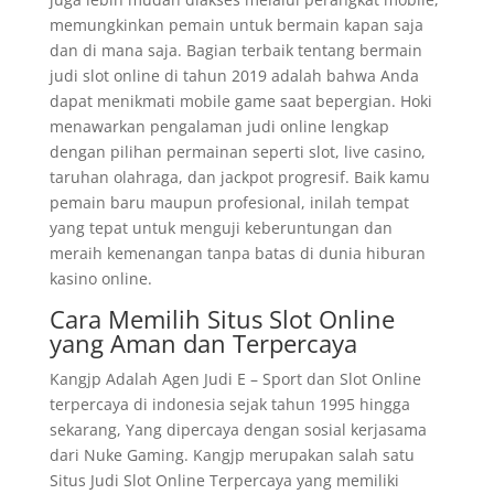
memungkinkan pemain untuk bermain kapan saja
dan di mana saja. Bagian terbaik tentang bermain
judi slot online di tahun 2019 adalah bahwa Anda
dapat menikmati mobile game saat bepergian. Hoki
menawarkan pengalaman judi online lengkap
dengan pilihan permainan seperti slot, live casino,
taruhan olahraga, dan jackpot progresif. Baik kamu
pemain baru maupun profesional, inilah tempat
yang tepat untuk menguji keberuntungan dan
meraih kemenangan tanpa batas di dunia hiburan
kasino online.
Cara Memilih Situs Slot Online
yang Aman dan Terpercaya
Kangjp Adalah Agen Judi E – Sport dan Slot Online
terpercaya di indonesia sejak tahun 1995 hingga
sekarang, Yang dipercaya dengan sosial kerjasama
dari Nuke Gaming. Kangjp merupakan salah satu
Situs Judi Slot Online Terpercaya yang memiliki