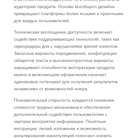
аудиторию продукта. Основы всеобщего дизайна
превращают платформы более ясными и приятными
для каждых пользователей.
Техническая воплощение доступности включает
содействие поддерживающих технологий, таких как
скринридеры для с нарушениями зрения клиентов.
Запасные варианты передвижения, конфигурация
габаритов текста и высококонтрастные варианты
наращивают способности эксплуатации продукта.
казино в включающем оформлении означает
одинаковые потенциал для получения результатов
независимо от возможностей юзера.
Познавательная открытость нуждается снижения
сложности трудных механизмов и обеспечения
дополнительной содействия пользователям с
чертами восприятия информации. Понятные
инструкции, легкий изложение и возможность
аннулирования манипуляций помогают снизить