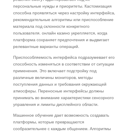
персональные нужды и приоритеты. Кастомизация
способна проявляться через настройку интерфейса,
рекомендательные алгоритмы или приспособление
материала под склонности конкретного
пользователя. онлайн казино укрепляется, когда
платформа сохраняет предпочтения и выдвигает
релевантные варианты операций.
Приспособляемость интерфейса подразумевает его
способность изменяться в соответствии от ситуации
применения. Это включает подстройку под
различные величины мониторов, методы
поступления данных и требования окружающей
атмосферы. Переносные интерфейсы должны
принимать во внимание характеристики сенсорного
управления и лимиты дисплейного области.
Машинное обучение дает возможность создавать
платформы, которые превращаются
сообразительнее с каждым общением. Алгоритмы