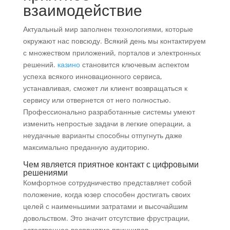
взаимодействие
Актуальный мир заполнен технологиями, которые
окружают нас повсюду. Всякий день мы контактируем
с множеством приложений, порталов и электронных
решений.
казино
становится ключевым аспектом
успеха всякого инновационного сервиса,
устанавливая, сможет ли клиент возвращаться к
сервису или отвернется от него полностью.
Профессионально разработанные системы умеют
изменить непростые задачи в легкие операции, а
неудачные варианты способны отпугнуть даже
максимально преданную аудиторию.
Чем является приятное контакт с цифровыми
решениями
Комфортное сотрудничество представляет собой
положение, когда юзер способен достигать своих
целей с наименьшими затратами и высочайшим
довольством. Это значит отсутствие фрустрации,
естественное восприятие принципов