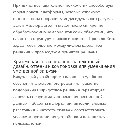
Принципы познавательной психологии способствуют
формировать платформы, которые отвечают
естественным операциям индивидуального разума.
Закон Миллера ограничивает число синхронно
обрабатываемых компонентов семи объектами, что
влияет на структуру списков и списков. Правило Хика
задает соотношение между числом вариантов
решения и промежутком принятия решения.
Зрительная согласованность: текстовый
дизайн, оттенки и компоновка для уменьшения
умственной загрузки
Визуальный дизайн прямо влияет на удобство
осознания электронного решения. Грамотно
подобранная шрифтовое решение гарантирует
легкость восприятия и понимания письменной
данных. Габариты начертаний, интерлиньяжные
расстояния и четкость обязаны соответствовать
условиям применения устройства и потенциалу
пользователей.