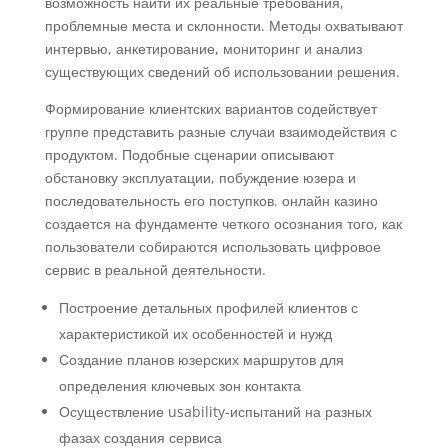
возможность найти их реальные требования,
проблемные места и склонности. Методы охватывают
интервью, анкетирование, мониторинг и анализ
существующих сведений об использовании решения.
Формирование клиентских вариантов содействует
группе представить разные случаи взаимодействия с
продуктом. Подобные сценарии описывают
обстановку эксплуатации, побуждение юзера и
последовательность его поступков. онлайн казино
создается на фундаменте четкого осознания того, как
пользователи собираются использовать цифровое
сервис в реальной деятельности.
Построение детальных профилей клиентов с
характеристикой их особенностей и нужд
Создание планов юзерских маршрутов для
определения ключевых зон контакта
Осуществление usability-испытаний на разных
фазах создания сервиса