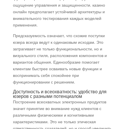
ощущение управления и защищенности. казино
онлайн предполагает устойчивой архитектуры и
внимательного тестирования каждых моделей
применения.
Предсказуемость означает, что схожие поступки
юзера всегда ведут к одинаковым исходам. Это
затрагивает не только функциональности, но и
визуального стиля, расположения компонентов и
вариантов общения. Единообразие помогает
клиентам быстрее осваивать новые функции и
воспринимать себя спокойнее при
функционировании с решением.
Доступность и всеохватность: удобство для
юзеров с разными потенциалом
Построение всеохватных электронных продуктов
значит принятие во внимание нужд клиентов с
различными физическими и когнитивными
характеристиками. Это не только этическая
ответственность создателей, но и способ увеличить