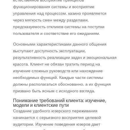
функционирования системы и восприятие
управления над процессом. казино проявляется
через мягкость смен между разделами,
предсказуемость откликов системы на поступки
пользователя и соответствие его ожиданиям.
Основными характеристиками данного общения
выступают доступность эксплуатации,
результативность реализации задач и эмоциональная
красота. Клиент не обязан тратить период на
изучение сложных руководств или нахождение
необходимых функций. Каждые части системы
должны располагаться обоснованно, а их функция
призвано быть ясным с исходного взгляда.
Понимание требований клиента: изучение,
модели и клиентские пути
Создание удобного юзерского переживания
начинается с серьезного восприятия целевой
аудитории. Изучение поведения юзеров дает