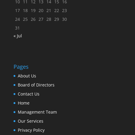
10
11
12
13
14
15
16
17
18
19
20
21
22
23
24
25
26
27
28
29
30
31
« Jul
Pages
About Us
Board of Directors
Contact Us
Home
Management Team
Our Services
Privacy Policy