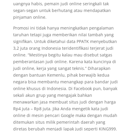
uangnya habis, pemain judi online seringkali tak
segan-segan untuk berhutang atau mendapatkan
pinjaman online.
Promosi ini tidak hanya meningkatkan pengalaman
taruhan tetapi juga memberikan nilai tambah yang
signifikan. Untuk diketahui data PPATK menyebutkan
3,2 juta orang Indonesia teridentifikasi terjerat judi
online. “Mestinya begitu kalau mau disebut satgas
pemberantasan judi online. Karena kata kuncinya di
judi online, kerja yang sangat teknis.” Diharapkan
dengan bantuan Kemenlu, pihak berwajib kedua
negara bisa membantu menangkap para bandar judi
online khusus di Indonesia. Di Facebook pun, banyak
sekali akun grup yang mengajak bahkan
menawarkan jasa membuat situs judi dengan harga
Rp4 juta – Rp8 juta. Jika Anda mengetik kata judi
online di mesin pencari Google maka dengan mudah
ditemukan situs milik pemerintah daerah yang
diretas berubah menjadi lapak judi seperti KING999.