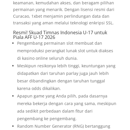
keamanan, kemudahan akses, dan beragam pilihan
permainan yang menarik. Dengan lisensi resmi dari
Curacao, 1xbet menjamin perlindungan data dan
transaksi yang aman melalui teknologi enkripsi SSL.
Resmi! Skuad Timnas Indonesia U-17 untuk
Piala AFF U-17 2026
Pengembang permainan slot membuat dan
memproduksi perangkat lunak slot untuk diakses
di kasino online seluruh dunia.
Meskipun resikonya lebih tinggi, keuntungan yang
didapatkan dari taruhan parlay juga jauh lebih
besar dibandingkan dengan taruhan tunggal
karena odds dikalikan.
Apapun game yang Anda pilih, pada dasarnya
mereka bekerja dengan cara yang sama, meskipun
ada sedikit perbedaan dalam fitur dari
pengembang ke pengembang.
Random Number Generator (RNG) bertanggung