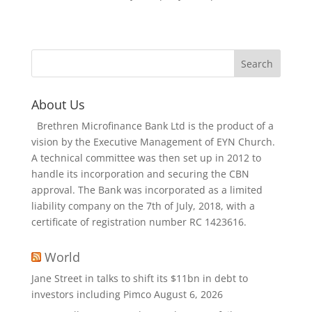
About Us
Brethren Microfinance Bank Ltd is the product of a
vision by the Executive Management of EYN Church.
A technical committee was then set up in 2012 to
handle its incorporation and securing the CBN
approval. The Bank was incorporated as a limited
liability company on the 7th of July, 2018, with a
certificate of registration number RC 1423616.
World
Jane Street in talks to shift its $11bn in debt to
investors including Pimco
August 6, 2026