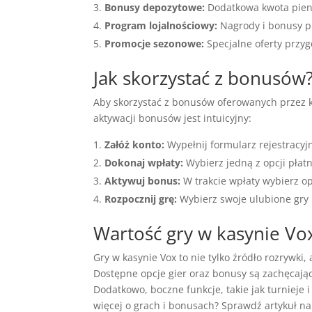
Bonusy depozytowe:
Dodatkowa kwota pieni
Program lojalnościowy:
Nagrody i bonusy pr
Promocje sezonowe:
Specjalne oferty przyg
Jak skorzystać z bonusów
Aby skorzystać z bonusów oferowanych przez kas
aktywacji bonusów jest intuicyjny:
Załóż konto:
Wypełnij formularz rejestracy
Dokonaj wpłaty:
Wybierz jedną z opcji płatn
Aktywuj bonus:
W trakcie wpłaty wybierz opc
Rozpocznij grę:
Wybierz swoje ulubione gry 
Wartość gry w kasynie Vo
Gry w kasynie Vox to nie tylko źródło rozrywki
Dostępne opcje gier oraz bonusy są zachęcając
Dodatkowo, boczne funkcje, takie jak turnieje
więcej o grach i bonusach? Sprawdź artykuł n