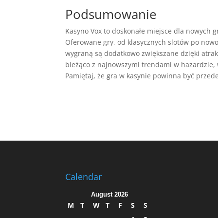
Podsumowanie
Kasyno Vox to doskonałe miejsce dla nowych g
Oferowane gry, od klasycznych slotów po nowo
wygraną są dodatkowo zwiększane dzięki atrak
bieżąco z najnowszymi trendami w hazardzie, w
Pamiętaj, że gra w kasynie powinna być przed
Calendar
August 2026
M
T
W
T
F
S
S