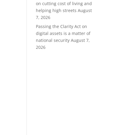
on cutting cost of living and
helping high streets
August
7, 2026
Passing the Clarity Act on
digital assets is a matter of
national security
August 7,
i
2026